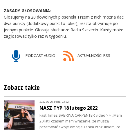
ZASADY GŁOSOWANIA:
Głosujemy na 20 dowolnych piosenek! Trzem z nich można dać
dwa punkty (dodatkowy punkt to joker), reszta otrzymuje po
jednym punkcie. Głosują słuchacze Radia Szczecin. Każdy może
zagłosować tylko raz w tygodniu.
PODCAST AUDIO
AKTUALNOŚCI RSS
Zobacz także
2022-02-20, godz. 23:52
NASZ TYP 18 lutego 2022
Fast Times SABRINA CARPENTER video >> ,,Mam
20 lat i czasem mam wrażenie, że muszę
przetrawić swoje emocje zanim zrozumiem, co