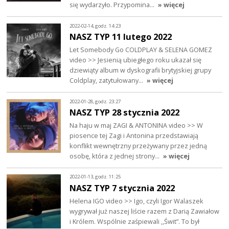
się wydarzyło. Przypomina…
» więcej
2022-02-14, godz. 14:23
NASZ TYP 11 lutego 2022
Let Somebody Go COLDPLAY & SELENA GOMEZ
video >> Jesienią ubiegłego roku ukazał się
dziewiąty album w dyskografii brytyjskiej grupy
Coldplay, zatytułowany…
» więcej
2022-01-28, godz. 23:27
NASZ TYP 28 stycznia 2022
Na haju w maj ZAGI & ANTONINA video >> W
piosence tej Zagi i Antonina przedstawiają
konflikt wewnętrzny przeżywany przez jedną
osobę, która z jednej strony…
» więcej
2022-01-13, godz. 11:25
NASZ TYP 7 stycznia 2022
Helena IGO video >> Igo, czyli Igor Walaszek
wygrywał już naszej liście razem z Darią Zawiałow
i Królem. Wspólnie zaśpiewali ,,Świt”. To był