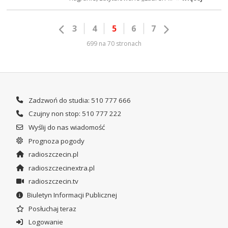
3
4
5
6
7
699 na 70 stronach
Zadzwoń do studia: 510 777 666
Czujny non stop: 510 777 222
Wyślij do nas wiadomość
Prognoza pogody
radioszczecin.pl
radioszczecinextra.pl
radioszczecin.tv
Biuletyn Informacji Publicznej
Posłuchaj teraz
Logowanie