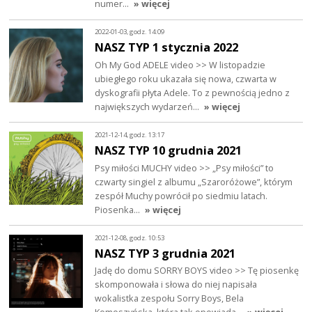
numer…
» więcej
2022-01-03, godz. 14:09
NASZ TYP 1 stycznia 2022
Oh My God ADELE video >> W listopadzie
ubiegłego roku ukazała się nowa, czwarta w
dyskografii płyta Adele. To z pewnością jedno z
największych wydarzeń…
» więcej
2021-12-14, godz. 13:17
NASZ TYP 10 grudnia 2021
Psy miłości MUCHY video >> „Psy miłości” to
czwarty singiel z albumu „Szaroróżowe”, którym
zespół Muchy powrócił po siedmiu latach.
Piosenka…
» więcej
2021-12-08, godz. 10:53
NASZ TYP 3 grudnia 2021
Jadę do domu SORRY BOYS video >> Tę piosenkę
skomponowała i słowa do niej napisała
wokalistka zespołu Sorry Boys, Bela