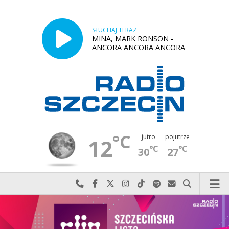
SŁUCHAJ TERAZ
MINA, MARK RONSON -
ANCORA ANCORA ANCORA
°C
jutro
pojutrze
12
°C
°C
30
27
Najlepiej po prostu do nas zadzwoń
Odwiedź nas na Facebook-u
Odwiedź nas na X
Odwiedź nas na Instagram-ie
Odwiedź nas na TikTok-u
Szukaj nas na Spotify
Wyślij do nas w
Szukaj