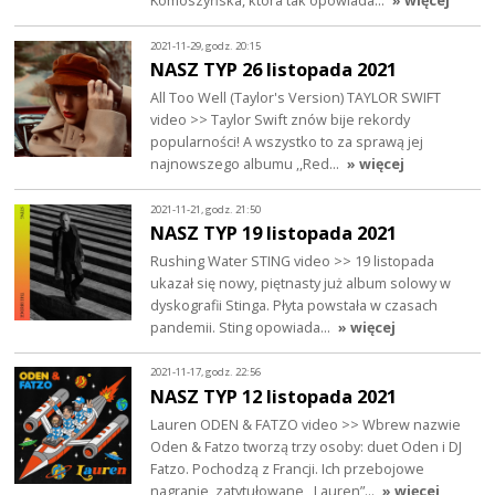
Komoszyńska, która tak opowiada…
» więcej
2021-11-29, godz. 20:15
NASZ TYP 26 listopada 2021
All Too Well (Taylor's Version) TAYLOR SWIFT
video >> Taylor Swift znów bije rekordy
popularności! A wszystko to za sprawą jej
najnowszego albumu ,,Red…
» więcej
2021-11-21, godz. 21:50
NASZ TYP 19 listopada 2021
Rushing Water STING video >> 19 listopada
ukazał się nowy, piętnasty już album solowy w
dyskografii Stinga. Płyta powstała w czasach
pandemii. Sting opowiada…
» więcej
2021-11-17, godz. 22:56
NASZ TYP 12 listopada 2021
Lauren ODEN & FATZO video >> Wbrew nazwie
Oden & Fatzo tworzą trzy osoby: duet Oden i DJ
Fatzo. Pochodzą z Francji. Ich przebojowe
nagranie, zatytułowane ,,Lauren”…
» więcej