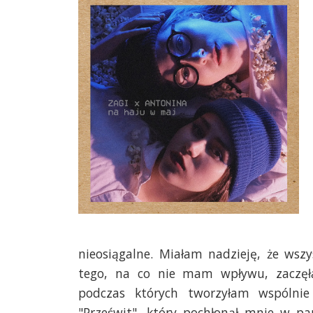
nieosiągalne. Miałam nadzieję, że wsz
tego, na co nie mam wpływu, zaczęł
podczas których tworzyłam wspólni
"Prześwit", który pochłonął mnie w p