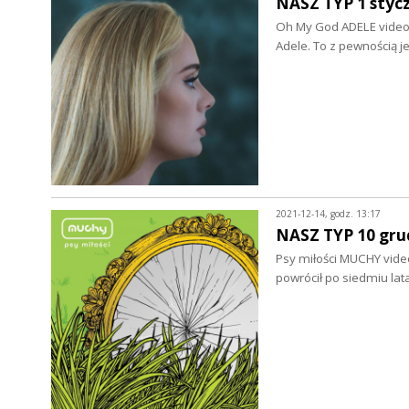
NASZ TYP 1 stycz
Oh My God ADELE video >
Adele. To z pewnością 
2021-12-14, godz. 13:17
NASZ TYP 10 gru
Psy miłości MUCHY video
powrócił po siedmiu la