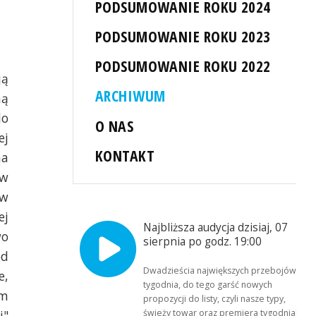
PODSUMOWANIE ROKU 2024
PODSUMOWANIE ROKU 2023
PODSUMOWANIE ROKU 2022
ją
ARCHIWUM
ną
do
O NAS
ej
KONTAKT
na
 w
 w
ej
Najbliższa audycja dzisiaj, 07
wo
sierpnia po godz. 19:00
od
Dwadzieścia największych przebojów
e,
tygodnia, do tego garść nowych
um
propozycji do listy, czyli nasze typy,
świeży towar oraz premiera tygodnia!
j"