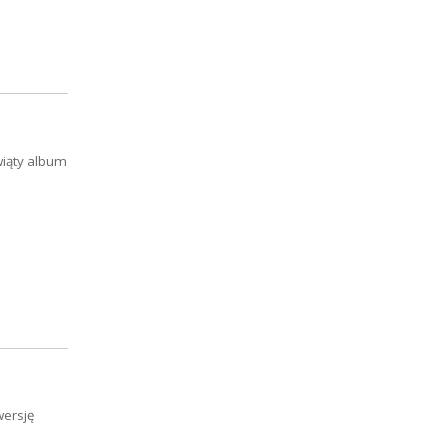
iąty album
wersję