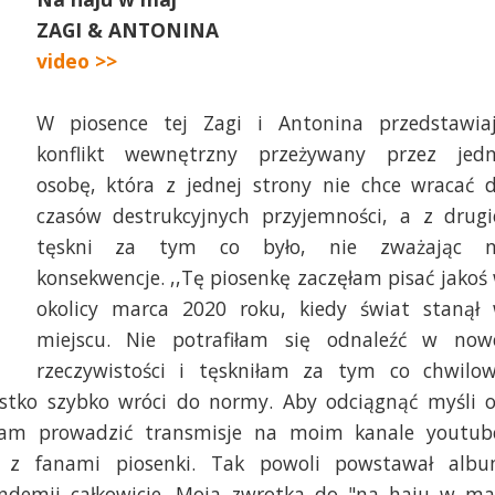
ZAGI & ANTONINA
video >>
W piosence tej Zagi i Antonina przedstawia
konflikt wewnętrzny przeżywany przez jed
osobę, która z jednej strony nie chce wracać 
czasów destrukcyjnych przyjemności, a z drugi
tęskni za tym co było, nie zważając 
konsekwencje. ,,Tę piosenkę zaczęłam pisać jakoś
okolicy marca 2020 roku, kiedy świat stanął
miejscu. Nie potrafiłam się odnaleźć w now
rzeczywistości i tęskniłam za tym co chwilo
ystko szybko wróci do normy. Aby odciągnąć myśli 
am prowadzić transmisje na moim kanale youtub
e z fanami piosenki. Tak powoli powstawał alb
andemii całkowicie. Moja zwrotka do "na haju w ma