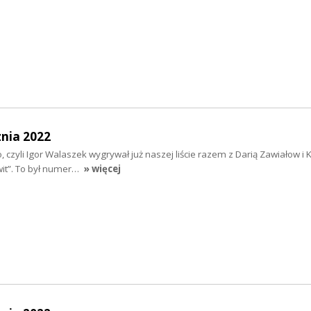
nia 2022
, czyli Igor Walaszek wygrywał już naszej liście razem z Darią Zawiałow i 
wit”. To był numer…
» więcej