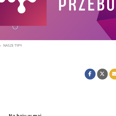
»
NASZE TYPY
Na haju w maj