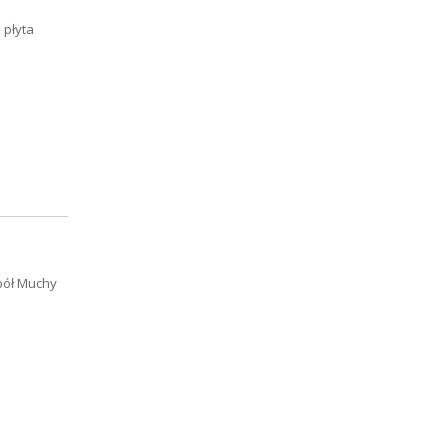
 płyta
pół Muchy