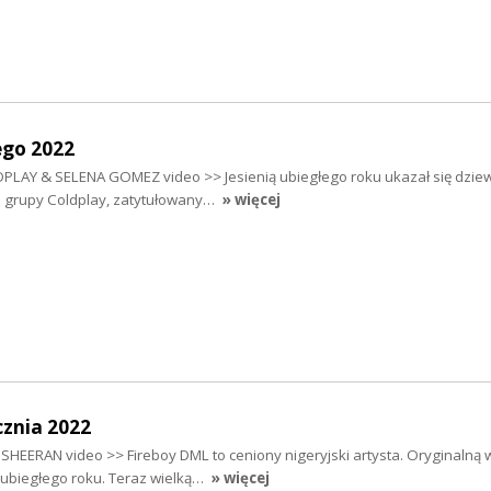
ego 2022
LAY & SELENA GOMEZ video >> Jesienią ubiegłego roku ukazał się dziew
ej grupy Coldplay, zatytułowany…
» więcej
cznia 2022
HEERAN video >> Fireboy DML to ceniony nigeryjski artysta. Oryginalną 
u ubiegłego roku. Teraz wielką…
» więcej