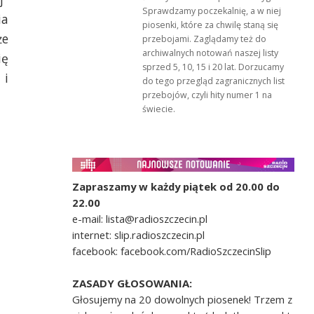
Sprawdzamy poczekalnię, a w niej
ia
piosenki, które za chwilę staną się
że
przebojami. Zaglądamy też do
archiwalnych notowań naszej listy
ię
sprzed 5, 10, 15 i 20 lat. Dorzucamy
 i
do tego przegląd zagranicznych list
przebojów, czyli hity numer 1 na
świecie.
Zapraszamy w każdy piątek od 20.00 do
22.00
e-mail: lista@radioszczecin.pl
internet: slip.radioszczecin.pl
facebook: facebook.com/RadioSzczecinSlip
ZASADY GŁOSOWANIA:
Głosujemy na 20 dowolnych piosenek! Trzem z