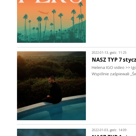
2022-01-13, godz. 11:25
NASZ TYP 7 stycz
Helena IGO video >> Igo
Wspólnie zaśpiewali ,,Ś
2022-01-03, godz. 14:09