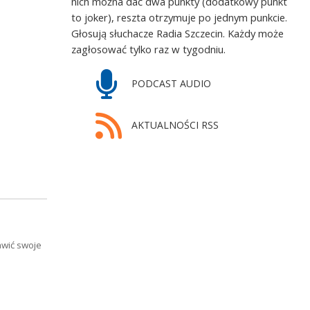
nich można dać dwa punkty (dodatkowy punkt
to joker), reszta otrzymuje po jednym punkcie.
Głosują słuchacze Radia Szczecin. Każdy może
zagłosować tylko raz w tygodniu.
PODCAST AUDIO
AKTUALNOŚCI RSS
awić swoje