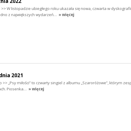
nia 2022
> W listopadzie ubiegłego roku ukazała się nowa, czwarta w dyskografii
jedno z największych wydarzeń…
» więcej
dnia 2021
 >> „Psy miłości” to czwarty singiel z albumu „Szaroróżowe”, którym zes
tach. Piosenka…
» więcej