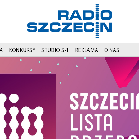
A
KONKURSY
STUDIO S-1
REKLAMA
O NAS