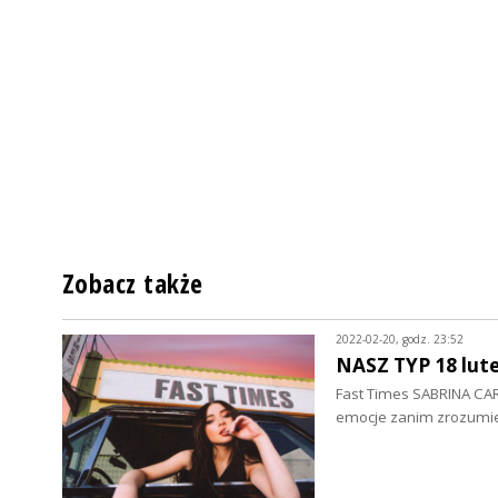
Zobacz także
2022-02-20, godz. 23:52
NASZ TYP 18 lut
Fast Times SABRINA CAR
emocje zanim zrozumie