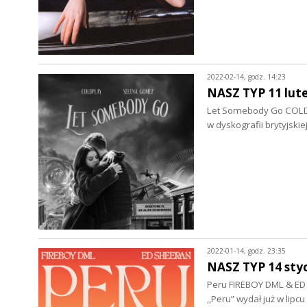
2022-02-14, godz. 14:23
NASZ TYP 11 lut
Let Somebody Go COLDP
w dyskografii brytyjski
2022-01-14, godz. 23:35
NASZ TYP 14 sty
Peru FIREBOY DML & ED S
,,Peru” wydał już w lipc