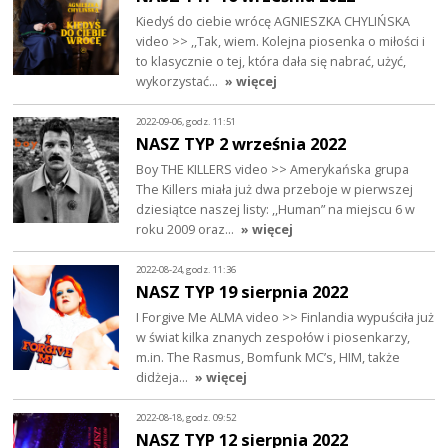
Kiedyś do ciebie wrócę AGNIESZKA CHYLIŃSKA
video >> ,,Tak, wiem. Kolejna piosenka o miłości i
to klasycznie o tej, która dała się nabrać, użyć,
wykorzystać…
» więcej
2022-09-06, godz. 11:51
NASZ TYP 2 września 2022
Boy THE KILLERS video >> Amerykańska grupa
The Killers miała już dwa przeboje w pierwszej
dziesiątce naszej listy: ,,Human” na miejscu 6 w
roku 2009 oraz…
» więcej
2022-08-24, godz. 11:36
NASZ TYP 19 sierpnia 2022
I Forgive Me ALMA video >> Finlandia wypuściła już
w świat kilka znanych zespołów i piosenkarzy,
m.in. The Rasmus, Bomfunk MC’s, HIM, także
didżeja…
» więcej
2022-08-18, godz. 09:52
NASZ TYP 12 sierpnia 2022