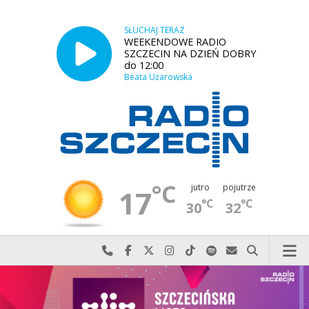
SŁUCHAJ TERAZ
WEEKENDOWE RADIO
SZCZECIN NA DZIEŃ DOBRY
do 12:00
Beata Użarowska
°C
jutro
pojutrze
17
°C
°C
30
32
Najlepiej po prostu do nas zadzwoń
Odwiedź nas na Facebook-u
Odwiedź nas na X
Odwiedź nas na Instagram-ie
Odwiedź nas na TikTok-u
Szukaj nas na Spotify
Wyślij do nas w
Szukaj