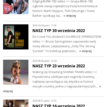
Edging BLINK-182 video >> Grupa Blink-182
ogłosiła swoją największą trasę koncertową w
historii. Mark Hoppus, Tom DeLonge i Travis
Barker spotkają się…
» więcej
2022-10-04, godz. 17:55
NASZ TYP 30 września 2022
Do I Love You (Indeed I Do) BRUCE SPRINGSTEEN
video >> Bruce Springsteen zapowiada swój
nowy album, zatytułowany ,,Only The Strong
Survive”. To kolekcja piętnastu…
» więcej
2022-09-28, godz. 12:24
NASZ TYP 23 września 2022
Waking Up Dreaming SHANIA TWAIN video >>
Pięciokrotna zdobywczyni nagrody Grammy,
najlepiej sprzedająca się artystka w historii
muzyki country, jedna z najpopularniejszych…
»
więcej
2022-09-21, godz. 12:10
NASZ TYP 16 września 2022