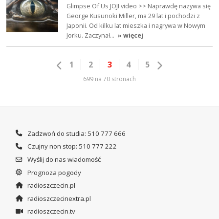
Glimpse Of Us JOJI video >> Naprawdę nazywa się
George Kusunoki Miller, ma 29 lat i pochodzi z
Japonii. Od kilku lat mieszka i nagrywa w Nowym
Jorku. Zaczynał…
» więcej
1
2
3
4
5
699 na 70 stronach
Zadzwoń do studia: 510 777 666
Czujny non stop: 510 777 222
Wyślij do nas wiadomość
Prognoza pogody
radioszczecin.pl
radioszczecinextra.pl
radioszczecin.tv