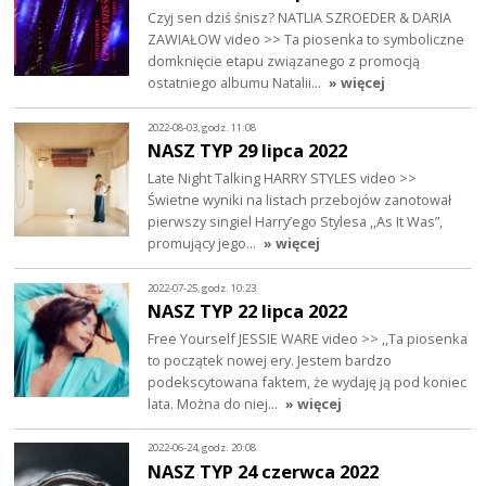
Czyj sen dziś śnisz? NATLIA SZROEDER & DARIA
ZAWIAŁOW video >> Ta piosenka to symboliczne
domknięcie etapu związanego z promocją
ostatniego albumu Natalii…
» więcej
2022-08-03, godz. 11:08
NASZ TYP 29 lipca 2022
Late Night Talking HARRY STYLES video >>
Świetne wyniki na listach przebojów zanotował
pierwszy singiel Harry’ego Stylesa ,,As It Was”,
promujący jego…
» więcej
2022-07-25, godz. 10:23
NASZ TYP 22 lipca 2022
Free Yourself JESSIE WARE video >> ,,Ta piosenka
to początek nowej ery. Jestem bardzo
podekscytowana faktem, że wydaję ją pod koniec
lata. Można do niej…
» więcej
2022-06-24, godz. 20:08
NASZ TYP 24 czerwca 2022