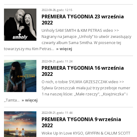
2022-09-28, godz. 12:15
PREMIERA TYGODNIA 23 września
2022
Unholy SAM SMITH & KIM PETRAS video >>
Nagrany na Jamajce „Unholy” to utwór zwiastujący
czwarty album Sama Smitha. W piosence tej
towarzyszy mu Kim Petras…
» więcej
2022-09-21, godz. 11:24
PREMIERA TYGODNIA 16 września
2022
O nich, o tobie SYLWIA GRZESZCZAK video >>
Sylwia Grzeszczak miała już trzy przeboje numer
1 na naszej liście: ,,Małe rzeczy", ,,Księżniczka" i
,,Tamta…
» więcej
2022-09-21, godz. 11:44
PREMIERA TYGODNIA 9 września
2022
Woke Up In Love KYGO, GRYFFIN & CALUM SCOTT