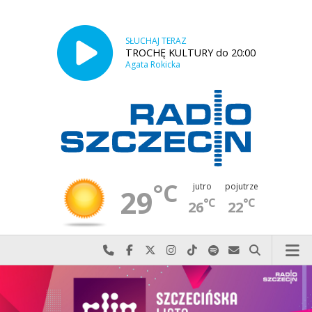
SŁUCHAJ TERAZ
TROCHĘ KULTURY do 20:00
Agata Rokicka
°C
jutro
pojutrze
29
°C
°C
26
22
Najlepiej po prostu do nas zadzwoń
Odwiedź nas na Facebook-u
Odwiedź nas na X
Odwiedź nas na Instagram-ie
Odwiedź nas na TikTok-u
Szukaj nas na Spotify
Wyślij do nas w
Szukaj