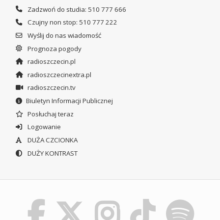
Zadzwoń do studia: 510 777 666
Czujny non stop: 510 777 222
Wyślij do nas wiadomość
Prognoza pogody
radioszczecin.pl
radioszczecinextra.pl
radioszczecin.tv
Biuletyn Informacji Publicznej
Posłuchaj teraz
Logowanie
DUŻA CZCIONKA
DUŻY KONTRAST