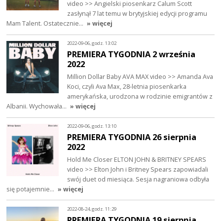
video >> Angielski piosenkarz Calum Scott
zasłynął 7 lat temu w brytyjskiej edycji programu
Mam Talent. Ostatecznie…
» więcej
2022-09-06, godz. 13:02
PREMIERA TYGODNIA 2 września
2022
Million Dollar Baby AVA MAX video >> Amanda Ava
Koci, czyli Ava Max, 28-letnia piosenkarka
amerykańska, urodzona w rodzinie emigrantów z
Albanii. Wychowała…
» więcej
2022-09-06, godz. 13:10
PREMIERA TYGODNIA 26 sierpnia
2022
Hold Me Closer ELTON JOHN & BRITNEY SPEARS
video >> Elton John i Britney Spears zapowiadali
swój duet od miesiąca. Sesja nagraniowa odbyła
się potajemnie…
» więcej
2022-08-24, godz. 11:29
PREMIERA TYGODNIA 19 sierpnia