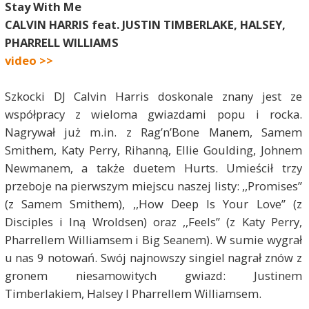
Stay With Me
CALVIN HARRIS feat. JUSTIN TIMBERLAKE, HALSEY,
PHARRELL WILLIAMS
video >>
Szkocki DJ Calvin Harris doskonale znany jest ze
współpracy z wieloma gwiazdami popu i rocka.
Nagrywał już m.in. z Rag’n’Bone Manem, Samem
Smithem, Katy Perry, Rihanną, Ellie Goulding, Johnem
Newmanem, a także duetem Hurts. Umieścił trzy
przeboje na pierwszym miejscu naszej listy: ,,Promises”
(z Samem Smithem), ,,How Deep Is Your Love” (z
Disciples i Iną Wroldsen) oraz ,,Feels” (z Katy Perry,
Pharrellem Williamsem i Big Seanem). W sumie wygrał
u nas 9 notowań. Swój najnowszy singiel nagrał znów z
gronem niesamowitych gwiazd: Justinem
Timberlakiem, Halsey I Pharrellem Williamsem.