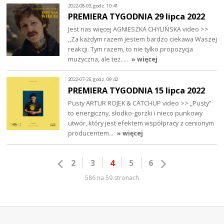
2022-08-03, godz. 10:41
PREMIERA TYGODNIA 29 lipca 2022
Jest nas więcej AGNIESZKA CHYLIŃSKA video >>
,,Za każdym razem jestem bardzo ciekawa Waszej
reakcji. Tym razem, to nie tylko propozycja
muzyczna, ale też..…
» więcej
2022-07-25, godz. 09:42
PREMIERA TYGODNIA 15 lipca 2022
Pusty ARTUR ROJEK & CATCHUP video >> „Pusty”
to energiczny, słodko-gorzki i nieco punkowy
utwór, który jest efektem współpracy z cenionym
producentem…
» więcej
2
3
4
5
6
586 na 59 stronach