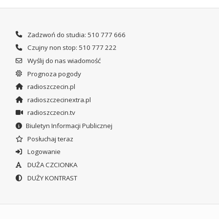
Zadzwoń do studia: 510 777 666
Czujny non stop: 510 777 222
Wyślij do nas wiadomość
Prognoza pogody
radioszczecin.pl
radioszczecinextra.pl
radioszczecin.tv
Biuletyn Informacji Publicznej
Posłuchaj teraz
Logowanie
DUŻA CZCIONKA
DUŻY KONTRAST