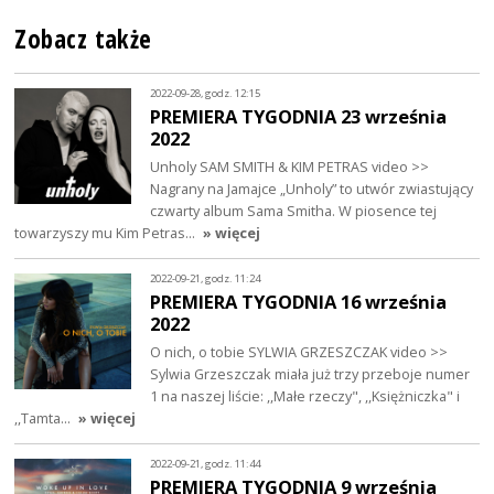
Zobacz także
2022-09-28, godz. 12:15
PREMIERA TYGODNIA 23 września
2022
Unholy SAM SMITH & KIM PETRAS video >>
Nagrany na Jamajce „Unholy” to utwór zwiastujący
czwarty album Sama Smitha. W piosence tej
towarzyszy mu Kim Petras…
» więcej
2022-09-21, godz. 11:24
PREMIERA TYGODNIA 16 września
2022
O nich, o tobie SYLWIA GRZESZCZAK video >>
Sylwia Grzeszczak miała już trzy przeboje numer
1 na naszej liście: ,,Małe rzeczy", ,,Księżniczka" i
,,Tamta…
» więcej
2022-09-21, godz. 11:44
PREMIERA TYGODNIA 9 września