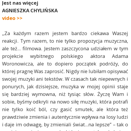
Jest nas więcej
AGNIESZKA CHYLIŃSKA
video >>
,,Za każdym razem jestem bardzo ciekawa Waszej
reakcji. Tym razem, to nie tylko propozycja muzyczna,
ale też... filmowa. Jestem zaszczycona udziałem w tym
projekcie wybitnego polskiego aktora Adama
Woronowicza, ale to dopiero początek podróży, do
której pragnę Was zaprosić. Nigdy nie lubiłam opisywać
swojej muzyki ani tekstów. W czasach tak niepewnych i
ponurych, jak dzisiejsze, muzyka w mojej opinii staje
się bardziej wymowna, niż tysiąc słów. Życzę Wam i
sobie, byśmy odkryli na nowo siłę muzyki, która potrafi
nie tylko koić ból, czy gasić smutek, ale która też
prawdziwie zmienia i autentycznie wpływa na losy ludzi
i daje im odwagę, by zmieniali świat...na lepsze” – tak o