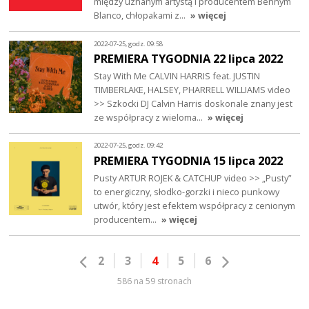
między uznanym artystą i producentem Bennym
Blanco, chłopakami z…
» więcej
2022-07-25, godz. 09:58
PREMIERA TYGODNIA 22 lipca 2022
Stay With Me CALVIN HARRIS feat. JUSTIN
TIMBERLAKE, HALSEY, PHARRELL WILLIAMS video
>> Szkocki DJ Calvin Harris doskonale znany jest
ze współpracy z wieloma…
» więcej
2022-07-25, godz. 09:42
PREMIERA TYGODNIA 15 lipca 2022
Pusty ARTUR ROJEK & CATCHUP video >> „Pusty”
to energiczny, słodko-gorzki i nieco punkowy
utwór, który jest efektem współpracy z cenionym
producentem…
» więcej
2
3
4
5
6
586 na 59 stronach