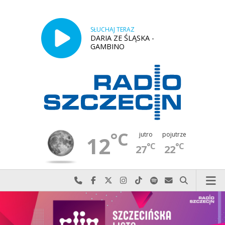
SŁUCHAJ TERAZ
DARIA ZE ŚLĄSKA -
GAMBINO
°C
jutro
pojutrze
12
°C
°C
27
22
Najlepiej po prostu do nas zadzwoń
Odwiedź nas na Facebook-u
Odwiedź nas na X
Odwiedź nas na Instagram-ie
Odwiedź nas na TikTok-u
Szukaj nas na Spotify
Wyślij do nas w
Szukaj