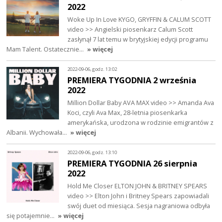
2022
Woke Up In Love KYGO, GRYFFIN & CALUM SCOTT
video >> Angielski piosenkarz Calum Scott
zasłynął 7 lat temu w brytyjskiej edycji programu
Mam Talent. Ostatecznie…
» więcej
2022-09-06, godz. 13:02
PREMIERA TYGODNIA 2 września
2022
Million Dollar Baby AVA MAX video >> Amanda Ava
Koci, czyli Ava Max, 28-letnia piosenkarka
amerykańska, urodzona w rodzinie emigrantów z
Albanii. Wychowała…
» więcej
2022-09-06, godz. 13:10
PREMIERA TYGODNIA 26 sierpnia
2022
Hold Me Closer ELTON JOHN & BRITNEY SPEARS
video >> Elton John i Britney Spears zapowiadali
swój duet od miesiąca. Sesja nagraniowa odbyła
się potajemnie…
» więcej