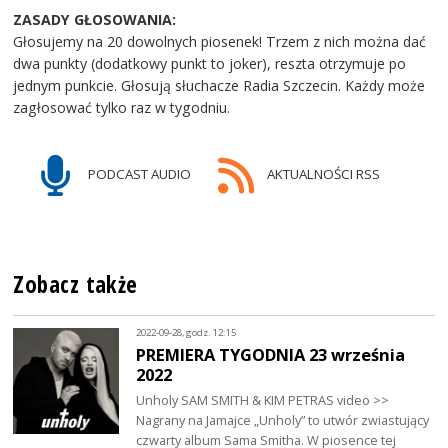
ZASADY GŁOSOWANIA:
Głosujemy na 20 dowolnych piosenek! Trzem z nich można dać
dwa punkty (dodatkowy punkt to joker), reszta otrzymuje po
jednym punkcie. Głosują słuchacze Radia Szczecin. Każdy może
zagłosować tylko raz w tygodniu.
PODCAST AUDIO
AKTUALNOŚCI RSS
Zobacz także
2022-09-28, godz. 12:15
PREMIERA TYGODNIA 23 września
2022
Unholy SAM SMITH & KIM PETRAS video >>
Nagrany na Jamajce „Unholy” to utwór zwiastujący
czwarty album Sama Smitha. W piosence tej