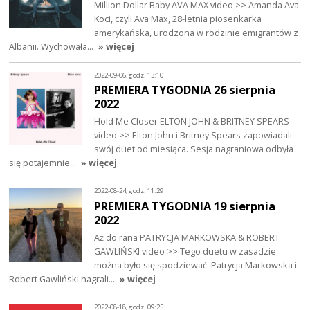
Million Dollar Baby AVA MAX video >> Amanda Ava
Koci, czyli Ava Max, 28-letnia piosenkarka
amerykańska, urodzona w rodzinie emigrantów z
Albanii. Wychowała…
» więcej
2022-09-06, godz. 13:10
PREMIERA TYGODNIA 26 sierpnia
2022
Hold Me Closer ELTON JOHN & BRITNEY SPEARS
video >> Elton John i Britney Spears zapowiadali
swój duet od miesiąca. Sesja nagraniowa odbyła
się potajemnie…
» więcej
2022-08-24, godz. 11:29
PREMIERA TYGODNIA 19 sierpnia
2022
Aż do rana PATRYCJA MARKOWSKA & ROBERT
GAWLIŃSKI video >> Tego duetu w zasadzie
można było się spodziewać. Patrycja Markowska i
Robert Gawliński nagrali…
» więcej
2022-08-18, godz. 09:25