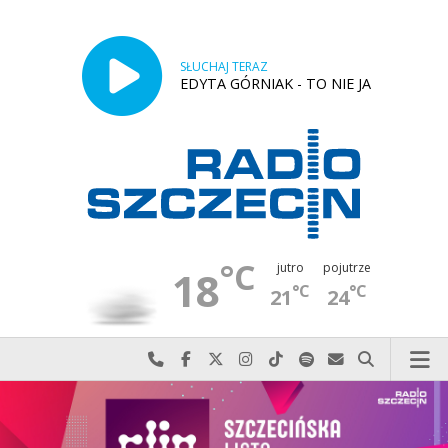
SŁUCHAJ TERAZ
EDYTA GÓRNIAK - TO NIE JA
°C
jutro
pojutrze
18
°C
°C
21
24
Najlepiej po prostu do nas zadzwoń
Odwiedź nas na Facebook-u
Odwiedź nas na X
Odwiedź nas na Instagram-ie
Odwiedź nas na TikTok-u
Szukaj nas na Spotify
Wyślij do nas w
Szukaj