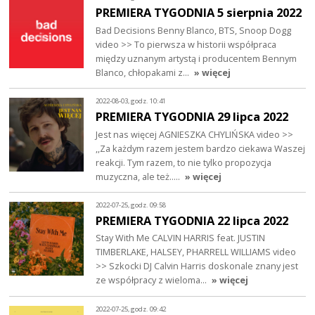
PREMIERA TYGODNIA 5 sierpnia 2022
Bad Decisions Benny Blanco, BTS, Snoop Dogg
video >> To pierwsza w historii współpraca
między uznanym artystą i producentem Bennym
Blanco, chłopakami z…
» więcej
2022-08-03, godz. 10:41
PREMIERA TYGODNIA 29 lipca 2022
Jest nas więcej AGNIESZKA CHYLIŃSKA video >>
,,Za każdym razem jestem bardzo ciekawa Waszej
reakcji. Tym razem, to nie tylko propozycja
muzyczna, ale też..…
» więcej
2022-07-25, godz. 09:58
PREMIERA TYGODNIA 22 lipca 2022
Stay With Me CALVIN HARRIS feat. JUSTIN
TIMBERLAKE, HALSEY, PHARRELL WILLIAMS video
>> Szkocki DJ Calvin Harris doskonale znany jest
ze współpracy z wieloma…
» więcej
2022-07-25, godz. 09:42