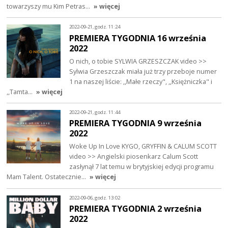
towarzyszy mu Kim Petras…
» więcej
2022-09-21, godz. 11:24
PREMIERA TYGODNIA 16 września
2022
O nich, o tobie SYLWIA GRZESZCZAK video >>
Sylwia Grzeszczak miała już trzy przeboje numer
1 na naszej liście: ,,Małe rzeczy", ,,Księżniczka" i
,,Tamta…
» więcej
2022-09-21, godz. 11:44
PREMIERA TYGODNIA 9 września
2022
Woke Up In Love KYGO, GRYFFIN & CALUM SCOTT
video >> Angielski piosenkarz Calum Scott
zasłynął 7 lat temu w brytyjskiej edycji programu
Mam Talent. Ostatecznie…
» więcej
2022-09-06, godz. 13:02
PREMIERA TYGODNIA 2 września
2022