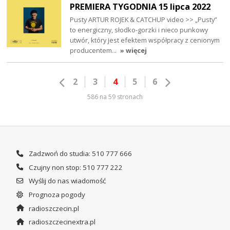
PREMIERA TYGODNIA 15 lipca 2022
Pusty ARTUR ROJEK & CATCHUP video >> „Pusty”
to energiczny, słodko-gorzki i nieco punkowy
utwór, który jest efektem współpracy z cenionym
producentem…
» więcej
2
3
4
5
6
586 na 59 stronach
Zadzwoń do studia: 510 777 666
Czujny non stop: 510 777 222
Wyślij do nas wiadomość
Prognoza pogody
radioszczecin.pl
radioszczecinextra.pl