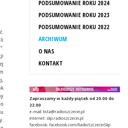
PODSUMOWANIE ROKU 2024
PODSUMOWANIE ROKU 2023
PODSUMOWANIE ROKU 2022
ć.
ARCHIWUM
li
".
O NAS
ji
KONTAKT
ej
em
j,
ak
ny
Zapraszamy w każdy piątek od 20.00 do
do
22.00
ku
e-mail: lista@radioszczecin.pl
internet: slip.radioszczecin.pl
y.
facebook: facebook.com/RadioSzczecinSlip
to