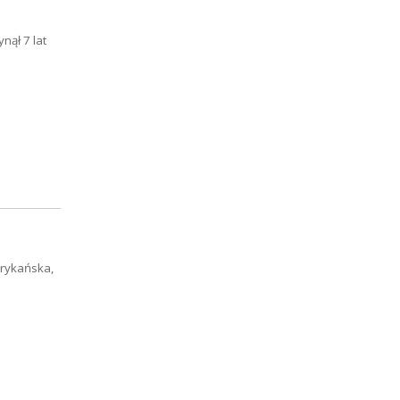
ął 7 lat
erykańska,