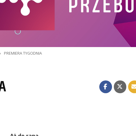
»
PREMIERA TYGODNIA
A
Aż do rana