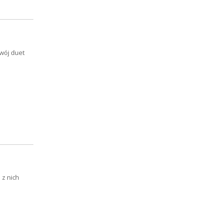
wój duet
 z nich