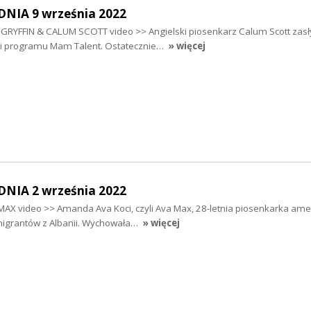
NIA 9 września 2022
GRYFFIN & CALUM SCOTT video >> Angielski piosenkarz Calum Scott zasłyn
cji programu Mam Talent. Ostatecznie…
» więcej
NIA 2 września 2022
 MAX video >> Amanda Ava Koci, czyli Ava Max, 28-letnia piosenkarka am
migrantów z Albanii. Wychowała…
» więcej