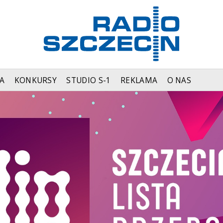
A
KONKURSY
STUDIO S-1
REKLAMA
O NAS