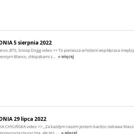
IA 5 sierpnia 2022
anco, BTS, Snoop Dogg video >> To pierwsza w historii współpraca międ
 Bennym Blanco, chłopakami z…
» więcej
IA 29 lipca 2022
ZKA CHYLIŃSKA video >> ,,Za każdym razem jestem bardzo ciekawa Waszej
 propozycja muzyczna, ale też..…
» więcej