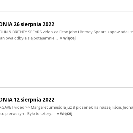
IA 26 sierpnia 2022
OHN & BRITNEY SPEARS video >> Elton John i Britney Spears zapowiadali s
raniowa odbyła się potajemnie…
» więcej
IA 12 sierpnia 2022
RET video >> Margaret umieściła już 8 piosenek na naszej liście. Jedna
cu pierwszym. Było to cztery…
» więcej