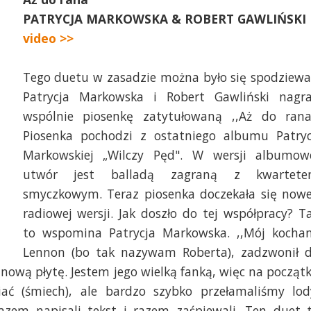
PATRYCJA MARKOWSKA & ROBERT GAWLIŃSKI
video >>
Tego duetu w zasadzie można było się spodziewa
Patrycja Markowska i Robert Gawliński nagra
wspólnie piosenkę zatytułowaną ,,Aż do rana
Piosenka pochodzi z ostatniego albumu Patryc
Markowskiej „Wilczy Pęd". W wersji albumow
utwór jest balladą zagraną z kwartet
smyczkowym. Teraz piosenka doczekała się nowe
radiowej wersji. Jak doszło do tej współpracy? T
to wspomina Patrycja Markowska. ,,Mój kocha
Lennon (bo tak nazywam Roberta), zadzwonił 
 nową płytę. Jestem jego wielką fanką, więc na począt
ć (śmiech), ale bardzo szybko przełamaliśmy lod
zem napisali tekst i razem zaśpiewali. Ten duet 