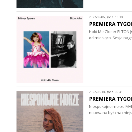
2022-09-06, godz. 13:10
PREMIERA TYGODN
Hold Me Closer ELTON J
od miesiąca. Sesja nag
2022-08-18, godz. 09:41
PREMIERA TYGODN
Niespokojne morze MARGA
notowana była na miejs