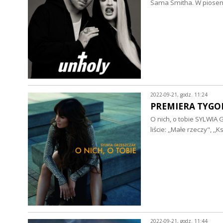
Sama Smitha. W piosen
2022-09-21, godz. 11:24
PREMIERA TYGOD
O nich, o tobie SYLWIA
liście: ,,Małe rzeczy", ,
2022-09-21, godz. 11:44