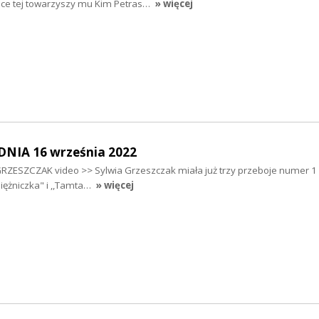
ce tej towarzyszy mu Kim Petras…
» więcej
NIA 16 września 2022
 GRZESZCZAK video >> Sylwia Grzeszczak miała już trzy przeboje numer 1
,Księżniczka" i ,,Tamta…
» więcej