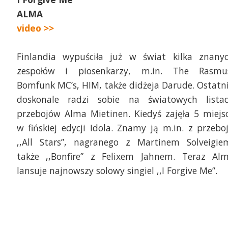
ALMA
video >>
Finlandia wypuściła już w świat kilka znany
zespołów i piosenkarzy, m.in. The Rasmu
Bomfunk MC’s, HIM, także didżeja Darude. Ostatn
doskonale radzi sobie na światowych lista
przebojów Alma Mietinen. Kiedyś zajęła 5 miejs
w fińskiej edycji Idola. Znamy ją m.in. z przebo
,,All Stars”, nagranego z Martinem Solveigie
także ,,Bonfire” z Felixem Jahnem. Teraz Al
lansuje najnowszy solowy singiel ,,I Forgive Me”.