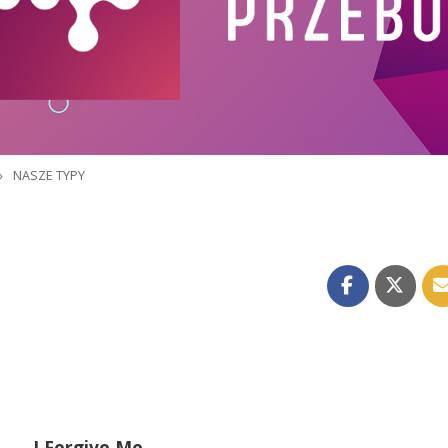
»
NASZE TYPY
I Forgive Me