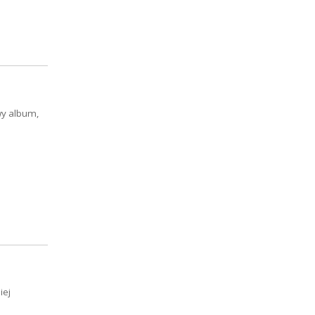
wy album,
iej