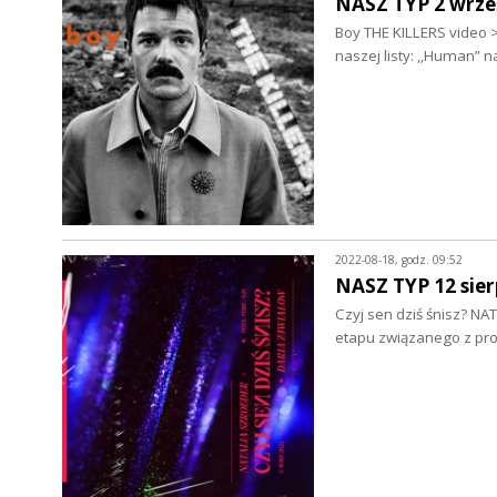
NASZ TYP 2 wrze
Boy THE KILLERS video >
naszej listy: ,,Human” 
2022-08-18, godz. 09:52
NASZ TYP 12 sier
Czyj sen dziś śnisz? N
etapu związanego z pro