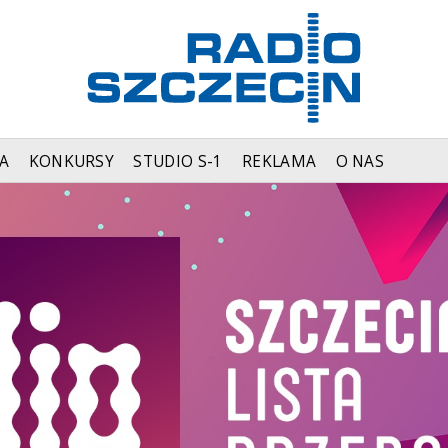
A
KONKURSY
STUDIO S-1
REKLAMA
O NAS