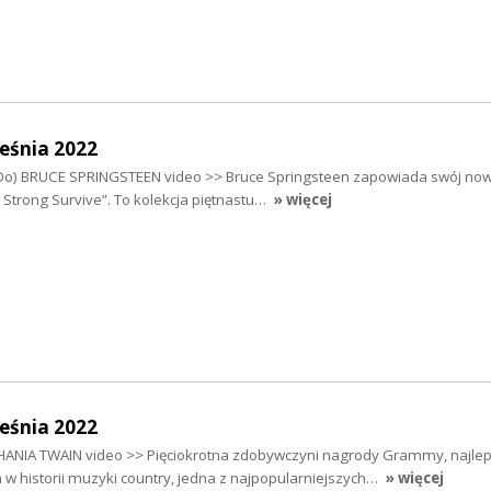
eśnia 2022
I Do) BRUCE SPRINGSTEEN video >> Bruce Springsteen zapowiada swój no
 Strong Survive”. To kolekcja piętnastu…
» więcej
eśnia 2022
ANIA TWAIN video >> Pięciokrotna zdobywczyni nagrody Grammy, najlep
a w historii muzyki country, jedna z najpopularniejszych…
» więcej