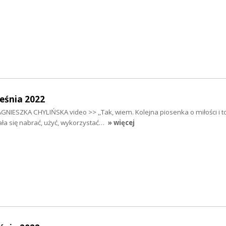
eśnia 2022
AGNIESZKA CHYLIŃSKA video >> ,,Tak, wiem. Kolejna piosenka o miłości i t
dała się nabrać, użyć, wykorzystać…
» więcej