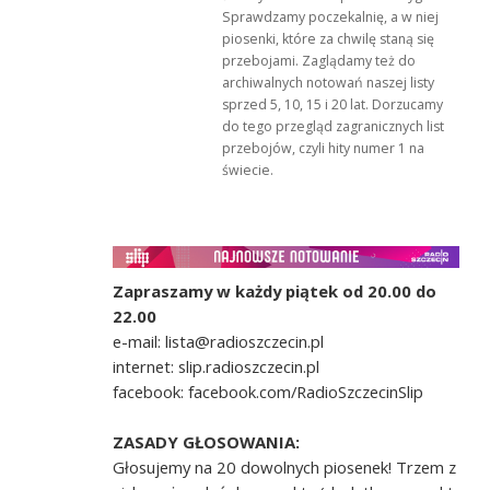
Sprawdzamy poczekalnię, a w niej
piosenki, które za chwilę staną się
przebojami. Zaglądamy też do
archiwalnych notowań naszej listy
sprzed 5, 10, 15 i 20 lat. Dorzucamy
do tego przegląd zagranicznych list
przebojów, czyli hity numer 1 na
świecie.
Zapraszamy w każdy piątek od 20.00 do
22.00
e-mail: lista@radioszczecin.pl
internet: slip.radioszczecin.pl
facebook: facebook.com/RadioSzczecinSlip
ZASADY GŁOSOWANIA:
Głosujemy na 20 dowolnych piosenek! Trzem z