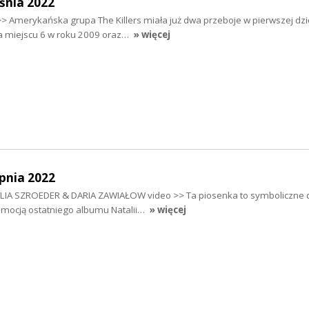
śnia 2022
> Amerykańska grupa The Killers miała już dwa przeboje w pierwszej dzi
na miejscu 6 w roku 2009 oraz…
» więcej
pnia 2022
ATLIA SZROEDER & DARIA ZAWIAŁOW video >> Ta piosenka to symboliczne
mocją ostatniego albumu Natalii…
» więcej