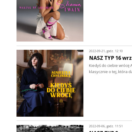
2022-09-21, godz. 12:10
NASZ TYP 16 wrz
Kiedyś do ciebie wrócę 
klasycznie o tej, która 
2022-09-06, godz. 11:51