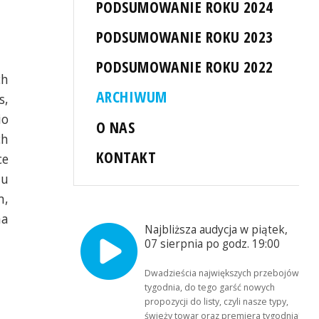
PODSUMOWANIE ROKU 2024
PODSUMOWANIE ROKU 2023
PODSUMOWANIE ROKU 2022
ch
ARCHIWUM
s,
io
O NAS
ch
KONTAKT
ce
ju
m,
ma
Najbliższa audycja w piątek,
07 sierpnia po godz. 19:00
Dwadzieścia największych przebojów
tygodnia, do tego garść nowych
propozycji do listy, czyli nasze typy,
świeży towar oraz premiera tygodnia!