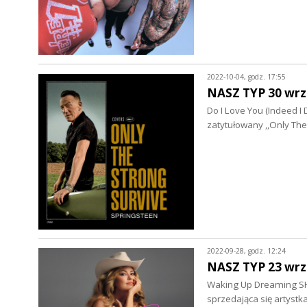
2022-10-04, godz. 17:55
NASZ TYP 30 wrz
Do I Love You (Indeed 
zatytułowany ,,Only The
2022-09-28, godz. 12:24
NASZ TYP 23 wrz
Waking Up Dreaming SH
sprzedająca się artystk