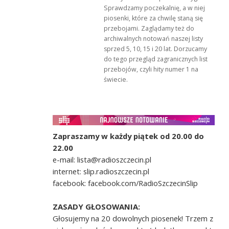
Sprawdzamy poczekalnię, a w niej
piosenki, które za chwilę staną się
przebojami. Zaglądamy też do
archiwalnych notowań naszej listy
sprzed 5, 10, 15 i 20 lat. Dorzucamy
do tego przegląd zagranicznych list
przebojów, czyli hity numer 1 na
świecie.
Zapraszamy w każdy piątek od 20.00 do
22.00
e-mail: lista@radioszczecin.pl
internet: slip.radioszczecin.pl
facebook: facebook.com/RadioSzczecinSlip
ZASADY GŁOSOWANIA:
Głosujemy na 20 dowolnych piosenek! Trzem z