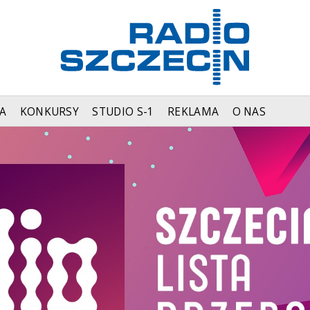
A
KONKURSY
STUDIO S-1
REKLAMA
O NAS