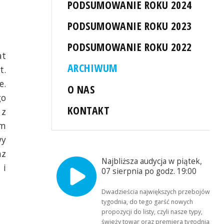
PODSUMOWANIE ROKU 2024
PODSUMOWANIE ROKU 2023
PODSUMOWANIE ROKU 2022
at
ARCHIWUM
t.
e.
O NAS
go
KONTAKT
 z
em
wy
az
Najbliższa audycja w piątek,
 i
07 sierpnia po godz. 19:00
Dwadzieścia największych przebojów
tygodnia, do tego garść nowych
propozycji do listy, czyli nasze typy,
świeży towar oraz premiera tygodnia!