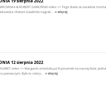
IA 19 sierpnia 2022
ARKOWSKA & ROBERT GAWLIŃSKI video >> Tego duetu w zasadzie można 
arkowska i Robert Gawliński nagrali…
» więcej
IA 12 sierpnia 2022
RET video >> Margaret umieściła już 8 piosenek na naszej liście. Jedna
cu pierwszym. Było to cztery…
» więcej