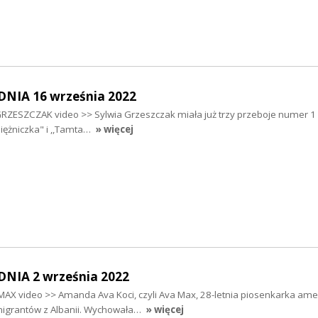
NIA 16 września 2022
 GRZESZCZAK video >> Sylwia Grzeszczak miała już trzy przeboje numer 1
,Księżniczka" i ,,Tamta…
» więcej
NIA 2 września 2022
 MAX video >> Amanda Ava Koci, czyli Ava Max, 28-letnia piosenkarka am
migrantów z Albanii. Wychowała…
» więcej