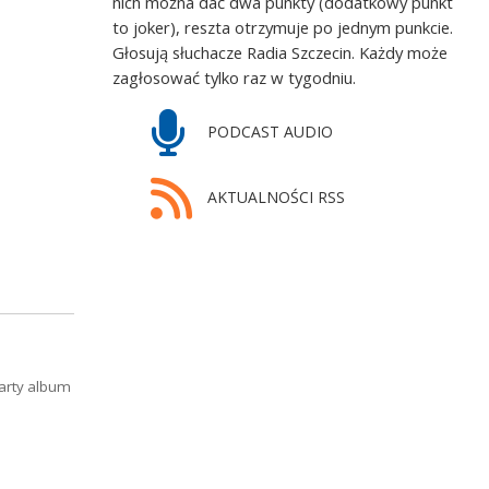
nich można dać dwa punkty (dodatkowy punkt
to joker), reszta otrzymuje po jednym punkcie.
Głosują słuchacze Radia Szczecin. Każdy może
zagłosować tylko raz w tygodniu.
PODCAST AUDIO
AKTUALNOŚCI RSS
arty album