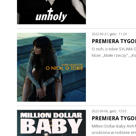
2022-09-21, godz. 11:24
PREMIERA TYGOD
O nich, o tobie SYLWIA
liście: ,,Małe rzeczy", ,
2022-09-06, godz. 13:02
PREMIERA TYGOD
Million Dollar Baby AVA
urodzona w rodzinie e