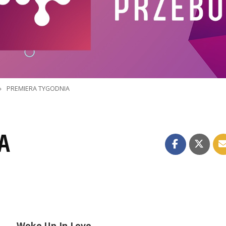
»
PREMIERA TYGODNIA
A
Woke Up In Love