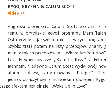
KYGO, GRYFFIN & CALUM SCOTT
video >>
Angielski piosenkarz Calum Scott zasłynął 7 l
temu w brytyjskiej edycji programu Mam Talen
Ostatecznie zajął szóste miejsce w tym programi
Szybko trafił potem na listy przebojów. Znamy 
m.in. z takich przebojów jak ,,Where Are You Now”
Lost Frequencies czy ,,Rain In Ibiza” z Felix
Jaehnem. Niedawno Calum Scott wydał swój no
album solowy, zatytułowany ,,Bridges”. Ter
jednak połączył siły z norweskim didżejem Kygo
go efektem jest singiel ,,Woke Up In Love”.