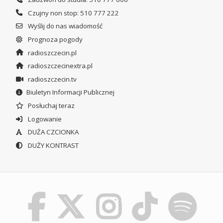
Czujny non stop: 510 777 222
Wyślij do nas wiadomość
Prognoza pogody
radioszczecin.pl
radioszczecinextra.pl
radioszczecin.tv
Biuletyn Informacji Publicznej
Posłuchaj teraz
Logowanie
DUŻA CZCIONKA
DUŻY KONTRAST