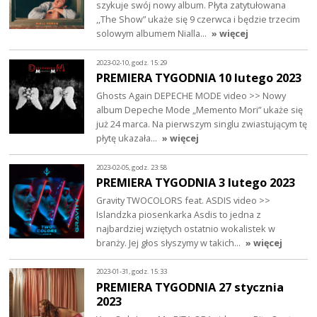
szykuje swój nowy album. Płyta zatytułowana
,,The Show” ukaże się 9 czerwca i będzie trzecim
solowym albumem Nialla…
» więcej
2023-02-10, godz. 15:29
PREMIERA TYGODNIA 10 lutego 2023
Ghosts Again DEPECHE MODE video >> Nowy
album Depeche Mode „Memento Mori” ukaże się
już 24 marca. Na pierwszym singlu zwiastującym tę
płytę ukazała…
» więcej
2023-02-05, godz. 23:58
PREMIERA TYGODNIA 3 lutego 2023
Gravity TWOCOLORS feat. ASDIS video >>
Islandzka piosenkarka Asdis to jedna z
najbardziej wziętych ostatnio wokalistek w
branży. Jej głos słyszymy w takich…
» więcej
2023-01-31, godz. 15:33
PREMIERA TYGODNIA 27 stycznia
2023