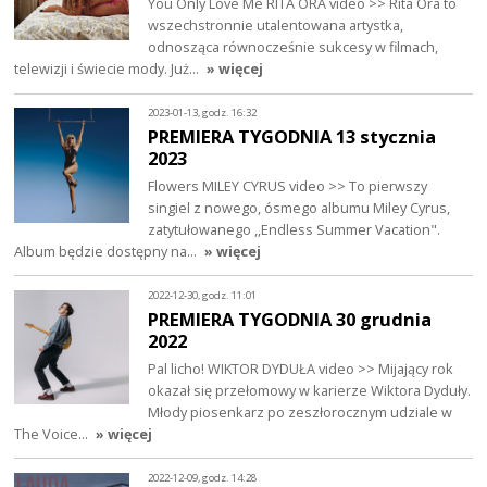
You Only Love Me RITA ORA video >> Rita Ora to
wszechstronnie utalentowana artystka,
odnosząca równocześnie sukcesy w filmach,
telewizji i świecie mody. Już…
» więcej
2023-01-13, godz. 16:32
PREMIERA TYGODNIA 13 stycznia
2023
Flowers MILEY CYRUS video >> To pierwszy
singiel z nowego, ósmego albumu Miley Cyrus,
zatytułowanego ,,Endless Summer Vacation".
Album będzie dostępny na…
» więcej
2022-12-30, godz. 11:01
PREMIERA TYGODNIA 30 grudnia
2022
Pal licho! WIKTOR DYDUŁA video >> Mijający rok
okazał się przełomowy w karierze Wiktora Dyduły.
Młody piosenkarz po zeszłorocznym udziale w
The Voice…
» więcej
2022-12-09, godz. 14:28