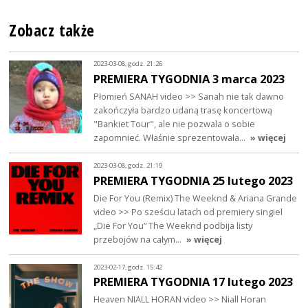
Zobacz także
2023-03-08, godz. 21:26
PREMIERA TYGODNIA 3 marca 2023
Płomień SANAH video >> Sanah nie tak dawno
zakończyła bardzo udaną trasę koncertową
"Bankiet Tour", ale nie pozwala o sobie
zapomnieć. Właśnie sprezentowała…
» więcej
2023-03-08, godz. 21:19
PREMIERA TYGODNIA 25 lutego 2023
Die For You (Remix) The Weeknd & Ariana Grande
video >> Po sześciu latach od premiery singiel
„Die For You” The Weeknd podbija listy
przebojów na całym…
» więcej
2023-02-17, godz. 15:42
PREMIERA TYGODNIA 17 lutego 2023
Heaven NIALL HORAN video >> Niall Horan