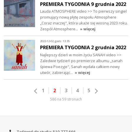
PREMIERA TYGODNIA 9 grudnia 2022
Lauda ATMOSPHERE video >> To pierwszy singiel
promujący nową płytę zespołu Atmosphere
„Coraz inaczej", która ukaże się wiosną 2023 roku.
Zespół Atmosphere…
» więcej
2022-12-02, godz. 13:35
PREMIERA TYGODNIA 2 grudnia 2022
Najlepszy dzień w moim życiu SANAH video >>
Zaledwie tydzień po premierze albumu „sanah
śpiewa Poezyje", Sanah wydała całkiem nowy
utwór, zabierając…
» więcej
1
2
3
4
5
586 na 59 stronach
Zadzwoń do studia: 510 777 666