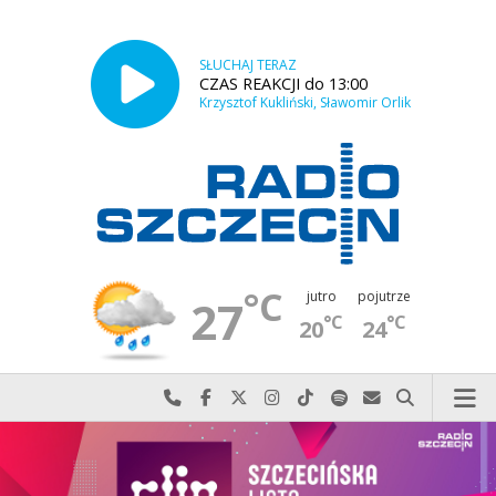
SŁUCHAJ TERAZ
CZAS REAKCJI do 13:00
Krzysztof Kukliński, Sławomir Orlik
°C
jutro
pojutrze
27
°C
°C
20
24
Najlepiej po prostu do nas zadzwoń
Odwiedź nas na Facebook-u
Odwiedź nas na X
Odwiedź nas na Instagram-ie
Odwiedź nas na TikTok-u
Szukaj nas na Spotify
Wyślij do nas w
Szukaj