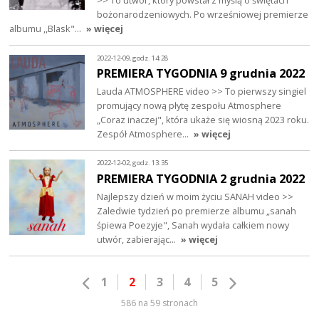
>> To utwór, który powstał z myślą o świętach
bożonarodzeniowych. Po wrześniowej premierze
albumu ,,Blask"…
» więcej
2022-12-09, godz. 14:28
PREMIERA TYGODNIA 9 grudnia 2022
Lauda ATMOSPHERE video >> To pierwszy singiel
promujący nową płytę zespołu Atmosphere
„Coraz inaczej", która ukaże się wiosną 2023 roku.
Zespół Atmosphere…
» więcej
2022-12-02, godz. 13:35
PREMIERA TYGODNIA 2 grudnia 2022
Najlepszy dzień w moim życiu SANAH video >>
Zaledwie tydzień po premierze albumu „sanah
śpiewa Poezyje", Sanah wydała całkiem nowy
utwór, zabierając…
» więcej
1
2
3
4
5
586 na 59 stronach