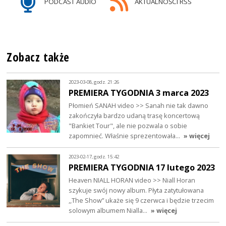
PODCAST AUDIO
AKTUALNOŚCI RSS
Zobacz także
2023-03-08, godz. 21:26
PREMIERA TYGODNIA 3 marca 2023
Płomień SANAH video >> Sanah nie tak dawno
zakończyła bardzo udaną trasę koncertową
"Bankiet Tour", ale nie pozwala o sobie
zapomnieć. Właśnie sprezentowała…
» więcej
2023-02-17, godz. 15:42
PREMIERA TYGODNIA 17 lutego 2023
Heaven NIALL HORAN video >> Niall Horan
szykuje swój nowy album. Płyta zatytułowana
,,The Show” ukaże się 9 czerwca i będzie trzecim
solowym albumem Nialla…
» więcej