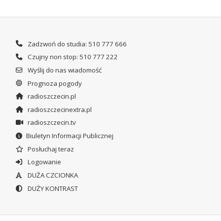
Zadzwoń do studia: 510 777 666
Czujny non stop: 510 777 222
Wyślij do nas wiadomość
Prognoza pogody
radioszczecin.pl
radioszczecinextra.pl
radioszczecin.tv
Biuletyn Informacji Publicznej
Posłuchaj teraz
Logowanie
DUŻA CZCIONKA
DUŻY KONTRAST