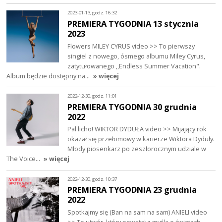
2023-01-13, godz. 16:32
PREMIERA TYGODNIA 13 stycznia
2023
Flowers MILEY CYRUS video >> To pierwszy
singiel z nowego, ósmego albumu Miley Cyrus,
zatytułowanego ,,Endless Summer Vacation".
Album będzie dostępny na…
» więcej
2022-12-30, godz. 11:01
PREMIERA TYGODNIA 30 grudnia
2022
Pal licho! WIKTOR DYDUŁA video >> Mijający rok
okazał się przełomowy w karierze Wiktora Dyduły.
Młody piosenkarz po zeszłorocznym udziale w
The Voice…
» więcej
2022-12-30, godz. 10:37
PREMIERA TYGODNIA 23 grudnia
2022
Spotkajmy się (Ban na sam na sam) ANIELI video