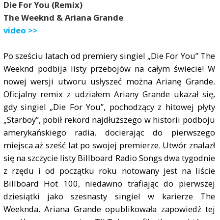
Die For You (Remix)
The Weeknd & Ariana Grande
video >>
Po sześciu latach od premiery singiel „Die For You” The
Weeknd podbija listy przebojów na całym świecie! W
nowej wersji utworu usłyszeć można Arianę Grande.
Oficjalny remix z udziałem Ariany Grande ukazał się,
gdy singiel „Die For You”, pochodzący z hitowej płyty
„Starboy”, pobił rekord najdłuższego w historii podboju
amerykańskiego radia, docierając do pierwszego
miejsca aż sześć lat po swojej premierze. Utwór znalazł
się na szczycie listy Billboard Radio Songs dwa tygodnie
z rzędu i od początku roku notowany jest na liście
Billboard Hot 100, niedawno trafiając do pierwszej
dziesiątki jako szesnasty singiel w karierze The
Weeknda. Ariana Grande opublikowała zapowiedź tej