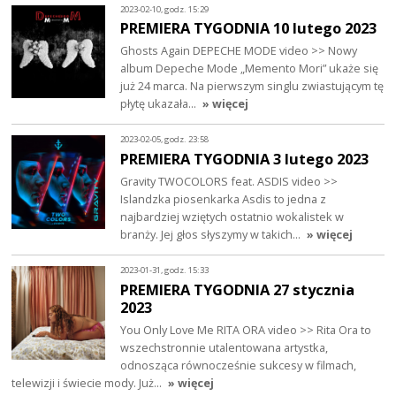
2023-02-10, godz. 15:29
PREMIERA TYGODNIA 10 lutego 2023
Ghosts Again DEPECHE MODE video >> Nowy
album Depeche Mode „Memento Mori” ukaże się
już 24 marca. Na pierwszym singlu zwiastującym tę
płytę ukazała…
» więcej
2023-02-05, godz. 23:58
PREMIERA TYGODNIA 3 lutego 2023
Gravity TWOCOLORS feat. ASDIS video >>
Islandzka piosenkarka Asdis to jedna z
najbardziej wziętych ostatnio wokalistek w
branży. Jej głos słyszymy w takich…
» więcej
2023-01-31, godz. 15:33
PREMIERA TYGODNIA 27 stycznia
2023
You Only Love Me RITA ORA video >> Rita Ora to
wszechstronnie utalentowana artystka,
odnosząca równocześnie sukcesy w filmach,
telewizji i świecie mody. Już…
» więcej