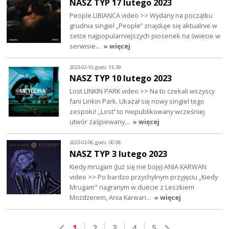
NASZ TYP 17 lutego 2023
People LIBIANCA video >> Wydany na początku
grudnia singiel „People” znajduje się aktualnie w
setce najpopularniejszych piosenek na świecie w
serwisie…
» więcej
2023-02-10, godz. 15:39
NASZ TYP 10 lutego 2023
Lost LINKIN PARK video >> Na to czekali wszyscy
fani Linkin Park. Ukazał się nowy singiel tego
zespołu! ,,Lost” to niepublikowany wcześniej
utwór zaśpiewany…
» więcej
2023-02-06, godz. 00:08
NASZ TYP 3 lutego 2023
Kiedy mrugam (Już się nie boję) ANIA KARWAN
video >> Po bardzo przychylnym przyjęciu „Kiedy
Mrugam" nagranym w duecie z Leszkiem
Możdżerem, Ania Karwan…
» więcej
1
2
3
4
5