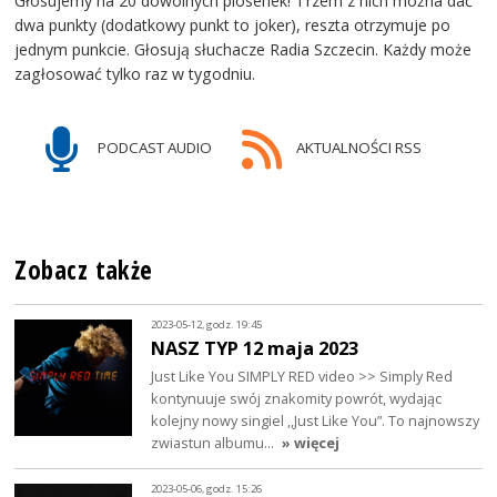
Głosujemy na 20 dowolnych piosenek! Trzem z nich można dać
dwa punkty (dodatkowy punkt to joker), reszta otrzymuje po
jednym punkcie. Głosują słuchacze Radia Szczecin. Każdy może
zagłosować tylko raz w tygodniu.
PODCAST AUDIO
AKTUALNOŚCI RSS
Zobacz także
2023-05-12, godz. 19:45
NASZ TYP 12 maja 2023
Just Like You SIMPLY RED video >> Simply Red
kontynuuje swój znakomity powrót, wydając
kolejny nowy singiel ,,Just Like You”. To najnowszy
zwiastun albumu…
» więcej
2023-05-06, godz. 15:26