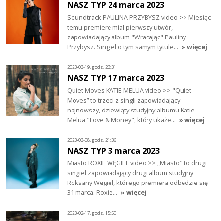
NASZ TYP 24 marca 2023
Soundtrack PAULINA PRZYBYSZ video >> Miesiąc
temu premierę miał pierwszy utwór,
zapowiadający album "Wracając" Pauliny
Przybysz. Singiel o tym samym tytule…
» więcej
2023-03-19, godz. 23:31
NASZ TYP 17 marca 2023
Quiet Moves KATIE MELUA video >> "Quiet
Moves” to trzeci z singli zapowiadający
najnowszy, dziewiąty studyjny albumu Katie
Melua "Love & Money", który ukaże…
» więcej
2023-03-08, godz. 21:36
NASZ TYP 3 marca 2023
Miasto ROXIE WĘGIEL video >> „Miasto" to drugi
singiel zapowiadający drugi album studyjny
Roksany Węgiel, którego premiera odbędzie się
31 marca. Roxie…
» więcej
2023-02-17, godz. 15:50