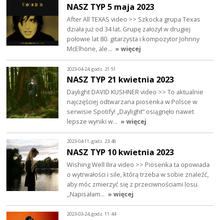
NASZ TYP 5 maja 2023
After All TEXAS video >> Szkocka grupa Texas
działa już od 34 lat. Grupę założył w drugiej
połowie lat 80. gitarzysta i kompozytor Johnny
McElhone, ale…
» więcej
2023-04-24, godz. 21:51
NASZ TYP 21 kwietnia 2023
Daylight DAVID KUSHNER video >> To aktualnie
najczęściej odtwarzana piosenka w Polsce w
serwisie Spotify! „Daylight” osiągnęło nawet
lepsze wyniki w…
» więcej
2023-04-11, godz. 23:48
NASZ TYP 10 kwietnia 2023
Wishing Well Ilira video >> Piosenka ta opowiada
o wytrwałości i sile, którą trzeba w sobie znaleźć,
aby móc zmierzyć się z przeciwnościami losu.
,,Napisałam…
» więcej
2023-03-24, godz. 11:44