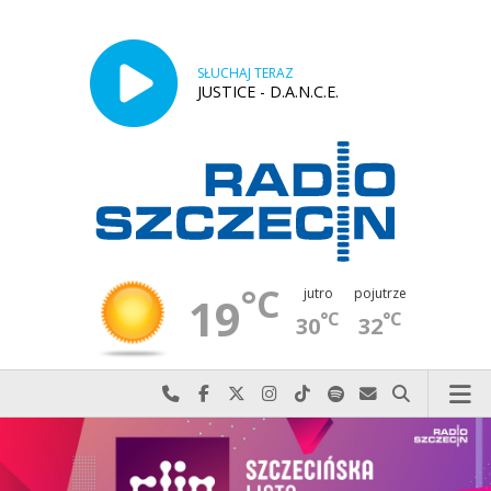
SŁUCHAJ TERAZ
JUSTICE - D.A.N.C.E.
°C
jutro
pojutrze
19
°C
°C
30
32
Najlepiej po prostu do nas zadzwoń
Odwiedź nas na Facebook-u
Odwiedź nas na X
Odwiedź nas na Instagram-ie
Odwiedź nas na TikTok-u
Szukaj nas na Spotify
Wyślij do nas w
Szukaj