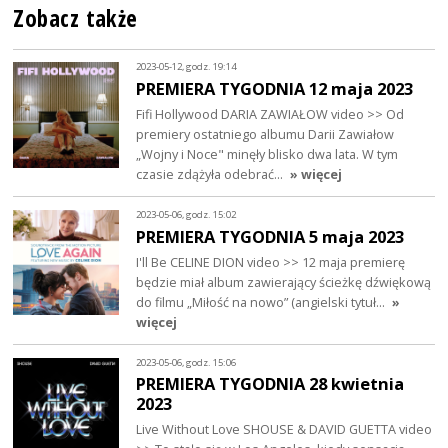
Zobacz także
2023-05-12, godz. 19:14
PREMIERA TYGODNIA 12 maja 2023
Fifi Hollywood DARIA ZAWIAŁOW video >> Od
premiery ostatniego albumu Darii Zawiałow
„Wojny i Noce" minęły blisko dwa lata. W tym
czasie zdążyła odebrać…
» więcej
2023-05-06, godz. 15:02
PREMIERA TYGODNIA 5 maja 2023
I'll Be CELINE DION video >> 12 maja premierę
będzie miał album zawierający ścieżkę dźwiękową
do filmu „Miłość na nowo” (angielski tytuł…
»
więcej
2023-05-06, godz. 15:06
PREMIERA TYGODNIA 28 kwietnia
2023
Live Without Love SHOUSE & DAVID GUETTA video