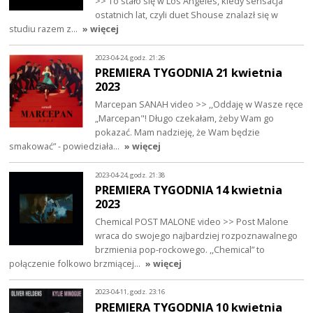
>> To stało się w Los Angeles, kiedy sensacja
ostatnich lat, czyli duet Shouse znalazł się w
studiu razem z…
» więcej
2023-04-24, godz. 21:26
PREMIERA TYGODNIA 21 kwietnia
2023
Marcepan SANAH video >> ,,Oddaję w Wasze ręce
„Marcepan"! Długo czekałam, żeby Wam go
pokazać. Mam nadzieję, że Wam będzie
smakować” - powiedziała…
» więcej
2023-04-24, godz. 21:38
PREMIERA TYGODNIA 14 kwietnia
2023
Chemical POST MALONE video >> Post Malone
wraca do swojego najbardziej rozpoznawalnego
brzmienia pop-rockowego. ,,Chemical” to
połączenie folkowo brzmiącej…
» więcej
2023-04-11, godz. 23:16
PREMIERA TYGODNIA 10 kwietnia