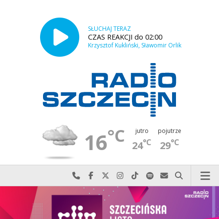
SŁUCHAJ TERAZ
CZAS REAKCJI do 02:00
Krzysztof Kukliński, Sławomir Orlik
°C
jutro
pojutrze
16
°C
°C
24
29
Najlepiej po prostu do nas zadzwoń
Odwiedź nas na Facebook-u
Odwiedź nas na X
Odwiedź nas na Instagram-ie
Odwiedź nas na TikTok-u
Szukaj nas na Spotify
Wyślij do nas w
Szukaj