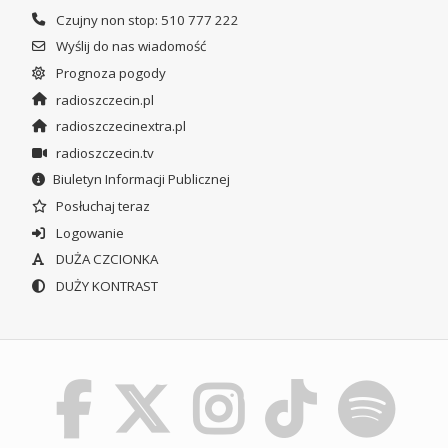
Czujny non stop: 510 777 222
Wyślij do nas wiadomość
Prognoza pogody
radioszczecin.pl
radioszczecinextra.pl
radioszczecin.tv
Biuletyn Informacji Publicznej
Posłuchaj teraz
Logowanie
DUŻA CZCIONKA
DUŻY KONTRAST