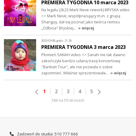
PREMIERA TYGODNIA 10 marca 2023
Na legalu (2k23 Mark Neve rework) BRYSKA video
>> Mark Neve, współpracujący m.in. z grupą
Shanguy, dał się poznać jako twórca remixu
„Odbicia" Bryskiej…
» więcej
2023-03-08, godz. 21:26
PREMIERA TYGODNIA 3 marca 2023
Płomień SANAH video >> Sanah nie tak dawno
zakończyła bardzo udaną trasę koncertową
"Bankiet Tour", ale nie pozwala o sobie
zapomnieć. Właśnie sprezentowała…
» więcej
1
2
3
4
5
586 na 59 stronach
Zadzwoń do studia: 510 777 666