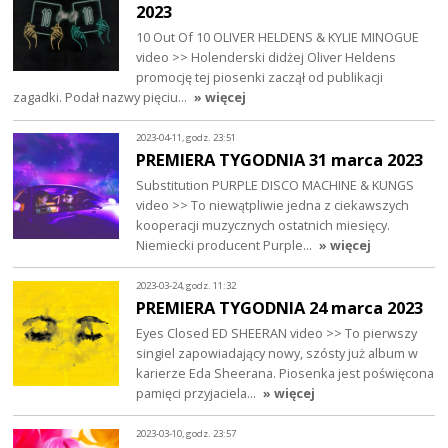
2023
10 Out Of 10 OLIVER HELDENS & KYLIE MINOGUE
video >> Holenderski didżej Oliver Heldens
promocję tej piosenki zaczął od publikacji
zagadki. Podał nazwy pięciu…
» więcej
2023-04-11, godz. 23:51
PREMIERA TYGODNIA 31 marca 2023
Substitution PURPLE DISCO MACHINE & KUNGS
video >> To niewątpliwie jedna z ciekawszych
kooperacji muzycznych ostatnich miesięcy.
Niemiecki producent Purple…
» więcej
2023-03-24, godz. 11:32
PREMIERA TYGODNIA 24 marca 2023
Eyes Closed ED SHEERAN video >> To pierwszy
singiel zapowiadający nowy, szósty już album w
karierze Eda Sheerana. Piosenka jest poświęcona
pamięci przyjaciela…
» więcej
2023-03-10, godz. 23:57