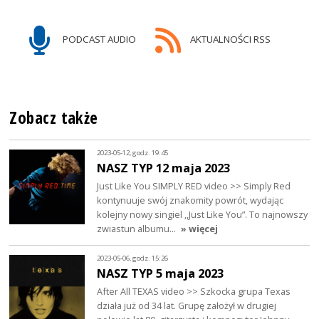
PODCAST AUDIO
AKTUALNOŚCI RSS
Zobacz także
2023-05-12, godz. 19:45
NASZ TYP 12 maja 2023
Just Like You SIMPLY RED video >> Simply Red
kontynuuje swój znakomity powrót, wydając
kolejny nowy singiel ,,Just Like You”. To najnowszy
zwiastun albumu…
» więcej
2023-05-06, godz. 15:26
NASZ TYP 5 maja 2023
After All TEXAS video >> Szkocka grupa Texas
działa już od 34 lat. Grupę założył w drugiej