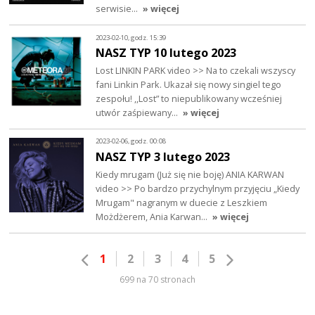
serwisie…
» więcej
2023-02-10, godz. 15:39
NASZ TYP 10 lutego 2023
Lost LINKIN PARK video >> Na to czekali wszyscy
fani Linkin Park. Ukazał się nowy singiel tego
zespołu! ,,Lost” to niepublikowany wcześniej
utwór zaśpiewany…
» więcej
2023-02-06, godz. 00:08
NASZ TYP 3 lutego 2023
Kiedy mrugam (Już się nie boję) ANIA KARWAN
video >> Po bardzo przychylnym przyjęciu „Kiedy
Mrugam" nagranym w duecie z Leszkiem
Możdżerem, Ania Karwan…
» więcej
1
2
3
4
5
699 na 70 stronach