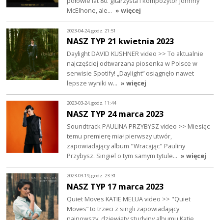
połowie lat 80. gitarzysta i kompozytor Johnny
McElhone, ale…
» więcej
2023-04-24, godz. 21:51
NASZ TYP 21 kwietnia 2023
Daylight DAVID KUSHNER video >> To aktualnie
najczęściej odtwarzana piosenka w Polsce w
serwisie Spotify! „Daylight” osiągnęło nawet
lepsze wyniki w…
» więcej
2023-03-24, godz. 11:44
NASZ TYP 24 marca 2023
Soundtrack PAULINA PRZYBYSZ video >> Miesiąc
temu premierę miał pierwszy utwór,
zapowiadający album "Wracając" Pauliny
Przybysz. Singiel o tym samym tytule…
» więcej
2023-03-19, godz. 23:31
NASZ TYP 17 marca 2023
Quiet Moves KATIE MELUA video >> "Quiet
Moves” to trzeci z singli zapowiadający
najnowszy, dziewiąty studyjny albumu Katie