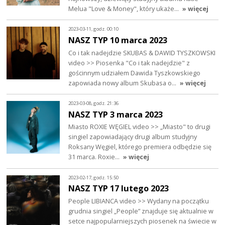
Melua "Love & Money", który ukaże…
» więcej
2023-03-11, godz. 00:10
NASZ TYP 10 marca 2023
Co i tak nadejdzie SKUBAS & DAWID TYSZKOWSKI
video >> Piosenka "Co i tak nadejdzie" z
gościnnym udziałem Dawida Tyszkowskiego
zapowiada nowy album Skubasa o…
» więcej
2023-03-08, godz. 21:36
NASZ TYP 3 marca 2023
Miasto ROXIE WĘGIEL video >> „Miasto" to drugi
singiel zapowiadający drugi album studyjny
Roksany Węgiel, którego premiera odbędzie się
31 marca. Roxie…
» więcej
2023-02-17, godz. 15:50
NASZ TYP 17 lutego 2023
People LIBIANCA video >> Wydany na początku
grudnia singiel „People” znajduje się aktualnie w
setce najpopularniejszych piosenek na świecie w