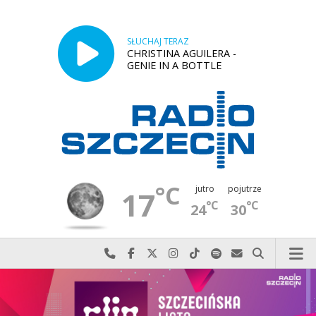
SŁUCHAJ TERAZ
CHRISTINA AGUILERA -
GENIE IN A BOTTLE
°C
jutro
pojutrze
17
°C
°C
24
30
Najlepiej po prostu do nas zadzwoń
Odwiedź nas na Facebook-u
Odwiedź nas na X
Odwiedź nas na Instagram-ie
Odwiedź nas na TikTok-u
Szukaj nas na Spotify
Wyślij do nas w
Szukaj