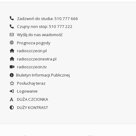
Zadzwoń do studia: 510 777 666
Czujny non stop: 510 777 222
Wyślij do nas wiadomość
Prognoza pogody
radioszczecin.pl
radioszczecinextra.pl
radioszczecin.tv
Biuletyn Informacji Publicznej
Posłuchaj teraz
Logowanie
DUŻA CZCIONKA
DUŻY KONTRAST