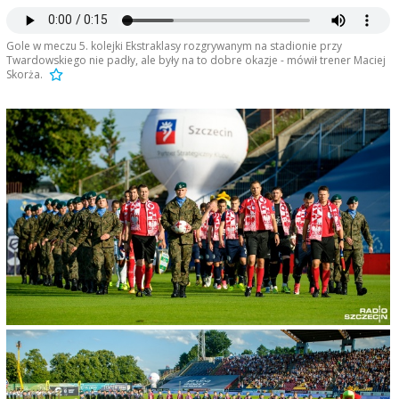
Gole w meczu 5. kolejki Ekstraklasy rozgrywanym na stadionie przy
Twardowskiego nie padły, ale były na to dobre okazje - mówił trener Maciej
Skorża.