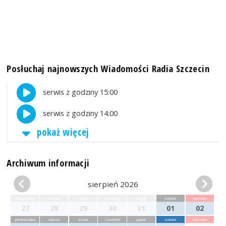
Posłuchaj najnowszych Wiadomości Radia Szczecin
serwis z godziny 15:00
serwis z godziny 14:00
pokaż więcej
Archiwum informacji
sierpień 2026
poniedziałek
wtorek
środa
czwartek
piątek
sobota
niedziela
27
28
29
30
31
01
02
poniedziałek
wtorek
środa
czwartek
piątek
sobota
niedziela