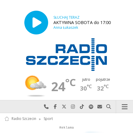
SŁUCHAJ TERAZ
AKTYWNA SOBOTA do 17:00
Anna Łukaszek
°C
jutro
pojutrze
24
°C
°C
30
32
Najlepiej po prostu do nas zadzwoń
Odwiedź nas na Facebook-u
Odwiedź nas na X
Odwiedź nas na Instagram-ie
Odwiedź nas na TikTok-u
Szukaj nas na Spotify
Wyślij do nas w
Szukaj
Radio Szczecin
»
Sport
Autopromocja
Reklama