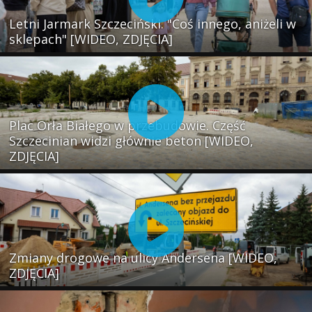
Letni Jarmark Szczeciński. "Coś innego, aniżeli w
sklepach" [WIDEO, ZDJĘCIA]
Plac Orła Białego w przebudowie. Część
Szczecinian widzi głównie beton [WIDEO,
ZDJĘCIA]
Zmiany drogowe na ulicy Andersena [WIDEO,
ZDJĘCIA]