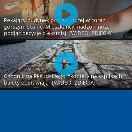
Pękający budynek przy ul. Hożej w coraz
gorszym stanie. Mieszkańcy: nadzór może
podjąć decyzję o eksmisji [WIDEO, ZDJĘCIA]
Chodnik na Piłsudskiego: "kobiety na szpilkach
balety odstawiają" [WIDEO, ZDJĘCIA]