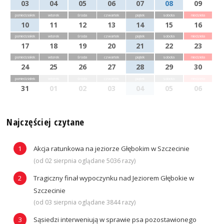
03
04
05
06
07
08
09
poniedziałek
wtorek
środa
czwartek
piątek
sobota
niedziela
10
11
12
13
14
15
16
poniedziałek
wtorek
środa
czwartek
piątek
sobota
niedziela
17
18
19
20
21
22
23
poniedziałek
wtorek
środa
czwartek
piątek
sobota
niedziela
24
25
26
27
28
29
30
poniedziałek
wtorek
środa
czwartek
piątek
sobota
niedziela
31
01
02
03
04
05
06
Najczęściej czytane
Akcja ratunkowa na jeziorze Głębokim w Szczecinie
(od 02 sierpnia oglądane 5036 razy)
Tragiczny finał wypoczynku nad Jeziorem Głębokie w
Szczecinie
(od 03 sierpnia oglądane 3844 razy)
Sąsiedzi interweniują w sprawie psa pozostawionego