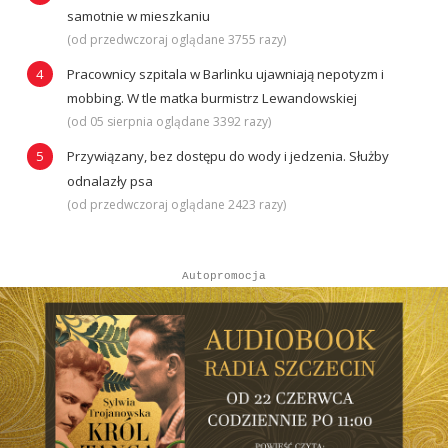
samotnie w mieszkaniu
(od przedwczoraj oglądane 3755 razy)
Pracownicy szpitala w Barlinku ujawniają nepotyzm i
mobbing. W tle matka burmistrz Lewandowskiej
(od 05 sierpnia oglądane 3392 razy)
Przywiązany, bez dostępu do wody i jedzenia. Służby
odnalazły psa
(od przedwczoraj oglądane 2423 razy)
Autopromocja