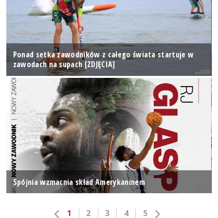
Ponad setka zawodników z całego świata startuje w
zawodach na supach [ZDJĘCIA]
Spójnia wzmacnia skład Amerykaninem
1
2
3
4
5