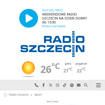
SŁUCHAJ TERAZ
WEEKENDOWE RADIO
SZCZECIN NA DZIEŃ DOBRY
do 13:00
Beata Użarowska
°C
jutro
pojutrze
26
°C
°C
27
22
Najlepiej po prostu do nas zadzwoń
Odwiedź nas na Facebook-u
Odwiedź nas na X
Odwiedź nas na Instagram-ie
Odwiedź nas na TikTok-u
Szukaj nas na Spotify
Wyślij do nas w
Szukaj
Radio Szczecin
»
Sport
Autopromocja
Reklama