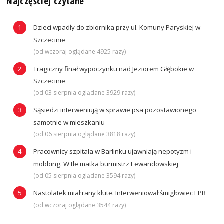
Najczęściej czytane
Dzieci wpadły do zbiornika przy ul. Komuny Paryskiej w
Szczecinie
(od wczoraj oglądane 4925 razy)
Tragiczny finał wypoczynku nad Jeziorem Głębokie w
Szczecinie
(od 03 sierpnia oglądane 3929 razy)
Sąsiedzi interweniują w sprawie psa pozostawionego
samotnie w mieszkaniu
(od 06 sierpnia oglądane 3818 razy)
Pracownicy szpitala w Barlinku ujawniają nepotyzm i
mobbing. W tle matka burmistrz Lewandowskiej
(od 05 sierpnia oglądane 3594 razy)
Nastolatek miał rany kłute. Interweniował śmigłowiec LPR
(od wczoraj oglądane 3544 razy)