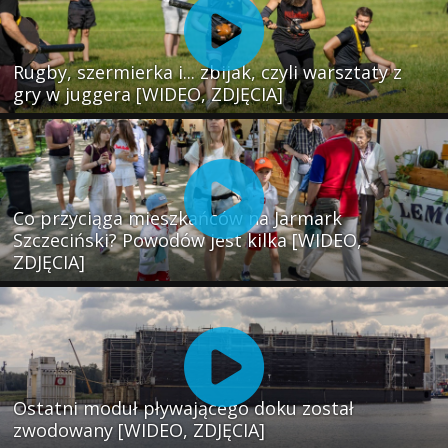
Rugby, szermierka i... zbijak, czyli warsztaty z
gry w juggera [WIDEO, ZDJĘCIA]
Co przyciąga mieszkańców na Jarmark
Szczeciński? Powodów jest kilka [WIDEO,
ZDJĘCIA]
Ostatni moduł pływającego doku został
zwodowany [WIDEO, ZDJĘCIA]