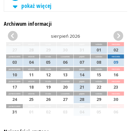
pokaż więcej
Archiwum informacji
sierpień 2026
poniedziałek
wtorek
środa
czwartek
piątek
sobota
niedziela
27
28
29
30
31
01
02
poniedziałek
wtorek
środa
czwartek
piątek
sobota
niedziela
03
04
05
06
07
08
09
poniedziałek
wtorek
środa
czwartek
piątek
sobota
niedziela
10
11
12
13
14
15
16
poniedziałek
wtorek
środa
czwartek
piątek
sobota
niedziela
17
18
19
20
21
22
23
poniedziałek
wtorek
środa
czwartek
piątek
sobota
niedziela
24
25
26
27
28
29
30
poniedziałek
wtorek
środa
czwartek
piątek
sobota
niedziela
31
01
02
03
04
05
06