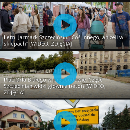
Letni Jarmark Szczeciński. "Coś innego, aniżeli w
sklepach" [WIDEO, ZDJĘCIA]
Plac Orła Białego w przebudowie. Część
Szczecinian widzi głównie beton [WIDEO,
ZDJĘCIA]