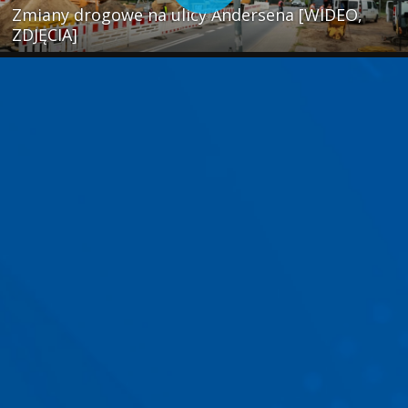
Zmiany drogowe na ulicy Andersena [WIDEO,
ZDJĘCIA]