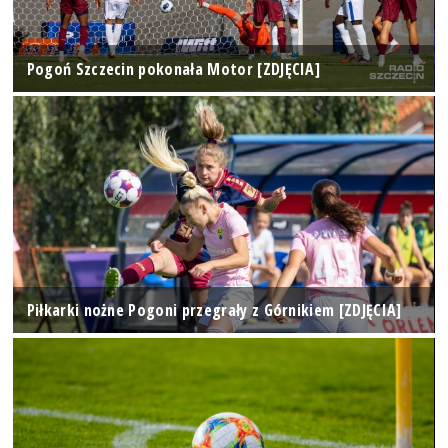
Pogoń Szczecin pokonała Motor [ZDJĘCIA]
Piłkarki nożne Pogoni przegrały z Górnikiem [ZDJĘCIA]