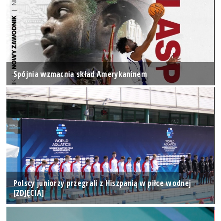
Spójnia wzmacnia skład Amerykaninem
Polscy juniorzy przegrali z Hiszpanią w piłce wodnej
[ZDJĘCIA]