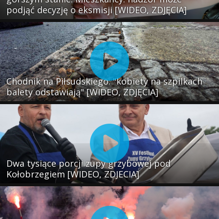
podjąć decyzję o eksmisji [WIDEO, ZDJĘCIA]
Chodnik na Piłsudskiego: "kobiety na szpilkach
balety odstawiają" [WIDEO, ZDJĘCIA]
Dwa tysiące porcji zupy grzybowej pod
Kołobrzegiem [WIDEO, ZDJECIA]