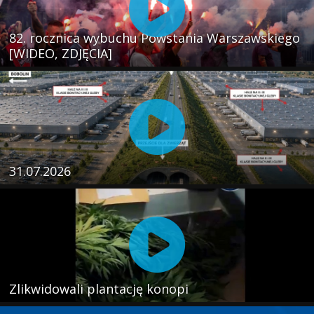
82. rocznica wybuchu Powstania Warszawskiego
[WIDEO, ZDJĘCIA]
31.07.2026
Zlikwidowali plantację konopi