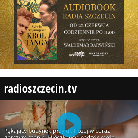
radioszczecin.tv
Pękający budynek przy ul. Hożej w coraz
gorszym stanie. Mieszkańcy: nadzór może