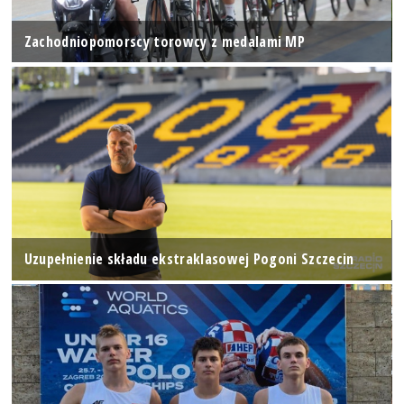
Zachodniopomorscy torowcy z medalami MP
Uzupełnienie składu ekstraklasowej Pogoni Szczecin