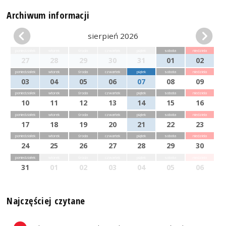
Archiwum informacji
sierpień 2026
poniedziałek
wtorek
środa
czwartek
piątek
sobota
niedziela
27
28
29
30
31
01
02
poniedziałek
wtorek
środa
czwartek
piątek
sobota
niedziela
03
04
05
06
07
08
09
poniedziałek
wtorek
środa
czwartek
piątek
sobota
niedziela
10
11
12
13
14
15
16
poniedziałek
wtorek
środa
czwartek
piątek
sobota
niedziela
17
18
19
20
21
22
23
poniedziałek
wtorek
środa
czwartek
piątek
sobota
niedziela
24
25
26
27
28
29
30
poniedziałek
wtorek
środa
czwartek
piątek
sobota
niedziela
31
01
02
03
04
05
06
Najczęściej czytane