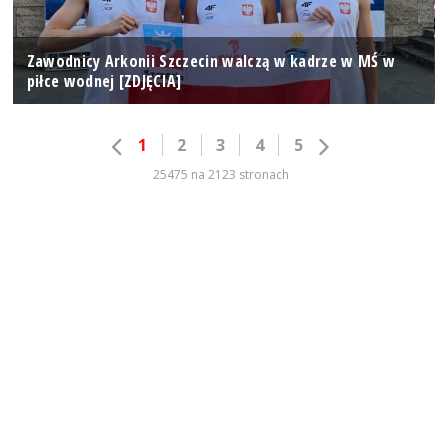
Zawodnicy Arkonii Szczecin walczą w kadrze w MŚ w
piłce wodnej [ZDJĘCIA]
1
2
3
4
5
25475 na 2123 stronach