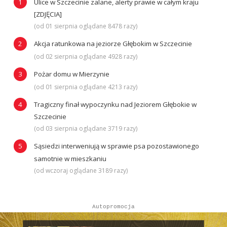
Ulice w Szczecinie zalane, alerty prawie w całym kraju
[ZDJĘCIA]
(od 01 sierpnia oglądane 8478 razy)
Akcja ratunkowa na jeziorze Głębokim w Szczecinie
(od 02 sierpnia oglądane 4928 razy)
Pożar domu w Mierzynie
(od 01 sierpnia oglądane 4213 razy)
Tragiczny finał wypoczynku nad Jeziorem Głębokie w
Szczecinie
(od 03 sierpnia oglądane 3719 razy)
Sąsiedzi interweniują w sprawie psa pozostawionego
samotnie w mieszkaniu
(od wczoraj oglądane 3189 razy)
Autopromocja