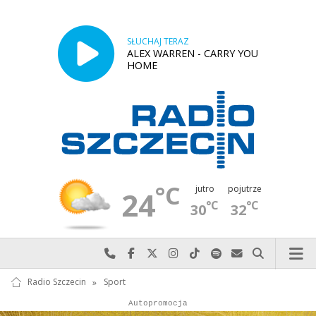
SŁUCHAJ TERAZ
ALEX WARREN - CARRY YOU
HOME
°C
jutro
pojutrze
24
°C
°C
30
32
Najlepiej po prostu do nas zadzwoń
Odwiedź nas na Facebook-u
Odwiedź nas na X
Odwiedź nas na Instagram-ie
Odwiedź nas na TikTok-u
Szukaj nas na Spotify
Wyślij do nas w
Szukaj
Radio Szczecin
»
Sport
Autopromocja
Reklama