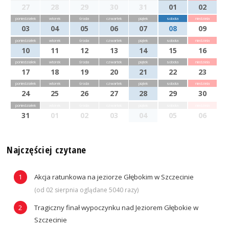
27
28
29
30
31
01
02
poniedziałek
wtorek
środa
czwartek
piątek
sobota
niedziela
03
04
05
06
07
08
09
poniedziałek
wtorek
środa
czwartek
piątek
sobota
niedziela
10
11
12
13
14
15
16
poniedziałek
wtorek
środa
czwartek
piątek
sobota
niedziela
17
18
19
20
21
22
23
poniedziałek
wtorek
środa
czwartek
piątek
sobota
niedziela
24
25
26
27
28
29
30
poniedziałek
wtorek
środa
czwartek
piątek
sobota
niedziela
31
01
02
03
04
05
06
Najczęściej czytane
Akcja ratunkowa na jeziorze Głębokim w Szczecinie
(od 02 sierpnia oglądane 5040 razy)
Tragiczny finał wypoczynku nad Jeziorem Głębokie w
Szczecinie