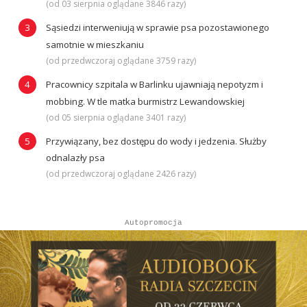
(od 03 sierpnia oglądane 3846 razy)
Sąsiedzi interweniują w sprawie psa pozostawionego
samotnie w mieszkaniu
(od przedwczoraj oglądane 3759 razy)
Pracownicy szpitala w Barlinku ujawniają nepotyzm i
mobbing. W tle matka burmistrz Lewandowskiej
(od 05 sierpnia oglądane 3401 razy)
Przywiązany, bez dostępu do wody i jedzenia. Służby
odnalazły psa
(od przedwczoraj oglądane 2426 razy)
Autopromocja