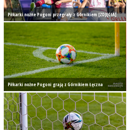
Piłkarki nożne Pogoni przegrały z Górnikiem [ZDJĘCIA]
Piłkarki nożne Pogoni grają z Górnikiem Łęczna