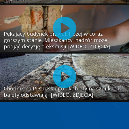
Pękający budynek przy ul. Hożej w coraz
gorszym stanie. Mieszkańcy: nadzór może
podjąć decyzję o eksmisji [WIDEO, ZDJĘCIA]
Chodnik na Piłsudskiego: "kobiety na szpilkach
balety odstawiają" [WIDEO, ZDJĘCIA]