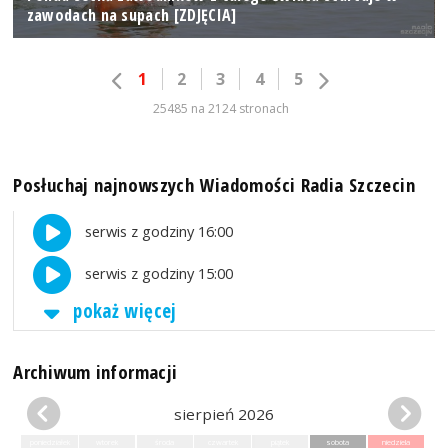
zawodach na supach [ZDJĘCIA]
1
2
3
4
5
25485 na 2124 stronach
Posłuchaj najnowszych Wiadomości Radia Szczecin
serwis z godziny 16:00
serwis z godziny 15:00
pokaż więcej
Archiwum informacji
sierpień 2026
poniedziałek
wtorek
środa
czwartek
piątek
sobota
niedziela