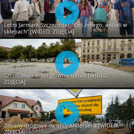
Letni Jarmark Szczeciński. "Coś innego, aniżeli w
sklepach" [WIDEO, ZDJĘCIA]
Plac Orła Białego w przebudowie. Część
Szczecinian widzi głównie beton [WIDEO,
ZDJĘCIA]
Zmiany drogowe na ulicy Andersena [WIDEO,
ZDJĘCIA]