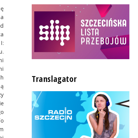
ię
na
od
ta
I:
u.
mi
mi
Translagator
ch
ną
zy
ie
go
To
am
mi