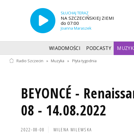
SŁUCHAJ TERAZ
NA SZCZECIŃSKIEJ ZIEMI
do 07:00
Joanna Maraszek
WIADOMOŚCI
PODCASTY
MUZYK
Radio Szczecin
»
Muzyka
»
Płyta tygodnia
BEYONCÉ - Renaissa
08 - 14.08.2022
2022-08-08
MILENA MILEWSKA