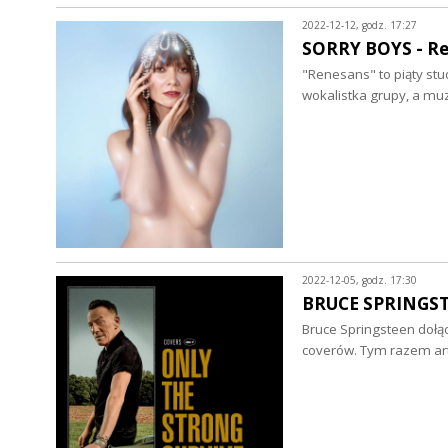
2022-12-12, godz. 17:27
SORRY BOYS - Ren
"Renesans" to piąty stu
wokalistka grupy, a m
2022-12-05, godz. 17:30
BRUCE SPRINGSTEE
Bruce Springsteen dołąc
coverów. Tym razem art