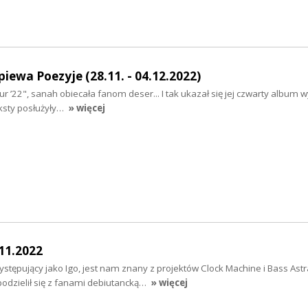
iewa Poezyje (28.11. - 04.12.2022)
ur ’22", sanah obiecała fanom deser... I tak ukazał się jej czwarty album 
eksty posłużyły…
» więcej
.11.2022
stępujący jako Igo, jest nam znany z projektów Clock Machine i Bass Astra
podzielił się z fanami debiutancką…
» więcej