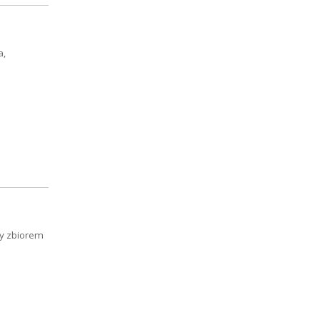
a,
cy zbiorem