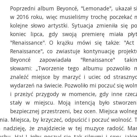
Poprzedni album Beyoncé, "Lemonade", ukazał s
w 2016 roku, więc musieliśmy trochę poczekać 
kolejne słowo artystki. Sytuacja zmieniła się p
koniec lipca, gdy swoją premierę miała pły
"Renaissance". O krążku mówi się także: "Act 
Renaissance", co zwiastuje kontynuację projekt
Beyoncé zapowiadała "Renaissance" taki
słowami: „Tworzenie tego albumu pozwoliło 
znaleźć miejsce by marzyć i uciec od straszny
wydarzeń na świecie. Pozwoliło mi poczuć się wol
i przeżyć przygody w momencie, gdy inne rzec
stały w miejscu. Moją intencją było stworzen
bezpiecznej przestrzeni, bez ocen. Miejsca wolne
a. Miejsca, by krzyczeć, odpuścić i poczuć wolność. 
m nadzieję, że znajdziecie w tej muzyce radość. M
chu. Ha! I żeby poczuć się tak silnymi i sexy, jaki