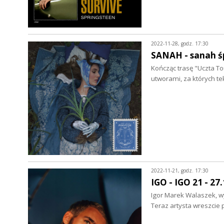
2022-11-28, godz. 17:30
SANAH - sanah śp
Kończąc trasę "Uczta To
utworami, za których t
2022-11-21, godz. 17:30
IGO - IGO 21 - 27
Igor Marek Walaszek, wy
Teraz artysta wreszcie 