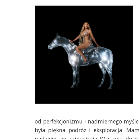
od perfekcjonizmu i nadmiernego myśleni
była piękna podróż i eksploracja. Ma
nadzieję, że zainspiruje Was ona do ru