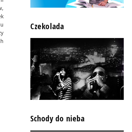
w,
ek
Czekolada
cu
zy
ch
Schody do nieba