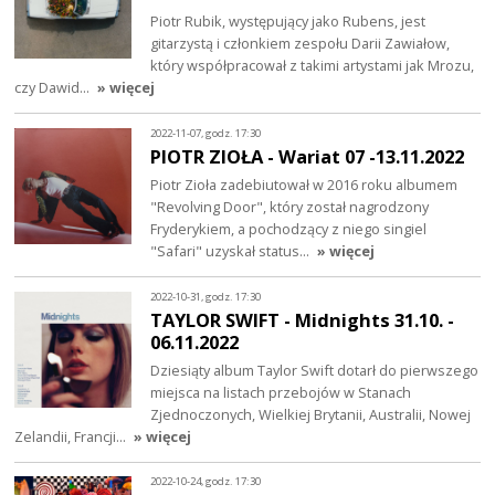
Piotr Rubik, występujący jako Rubens, jest
gitarzystą i członkiem zespołu Darii Zawiałow,
który współpracował z takimi artystami jak Mrozu,
czy Dawid…
» więcej
2022-11-07, godz. 17:30
PIOTR ZIOŁA - Wariat 07 -13.11.2022
Piotr Zioła zadebiutował w 2016 roku albumem
"Revolving Door", który został nagrodzony
Fryderykiem, a pochodzący z niego singiel
"Safari" uzyskał status…
» więcej
2022-10-31, godz. 17:30
TAYLOR SWIFT - Midnights 31.10. -
06.11.2022
Dziesiąty album Taylor Swift dotarł do pierwszego
miejsca na listach przebojów w Stanach
Zjednoczonych, Wielkiej Brytanii, Australii, Nowej
Zelandii, Francji…
» więcej
2022-10-24, godz. 17:30