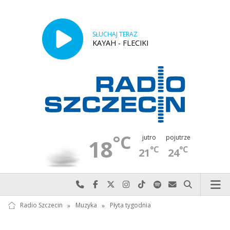
SŁUCHAJ TERAZ
KAYAH - FLECIKI
°C
jutro
pojutrze
18
°C
°C
21
24
Najlepiej po prostu do nas zadzwoń
Odwiedź nas na Facebook-u
Odwiedź nas na X
Odwiedź nas na Instagram-ie
Odwiedź nas na TikTok-u
Szukaj nas na Spotify
Wyślij do nas w
Szukaj
Radio Szczecin
»
Muzyka
»
Płyta tygodnia