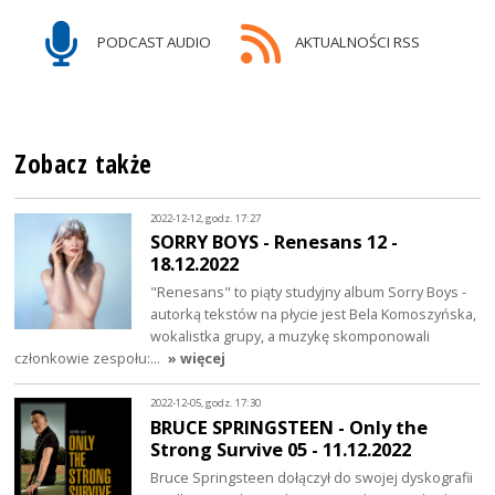
PODCAST AUDIO
AKTUALNOŚCI RSS
Zobacz także
2022-12-12, godz. 17:27
SORRY BOYS - Renesans 12 -
18.12.2022
"Renesans" to piąty studyjny album Sorry Boys -
autorką tekstów na płycie jest Bela Komoszyńska,
wokalistka grupy, a muzykę skomponowali
członkowie zespołu:…
» więcej
2022-12-05, godz. 17:30
BRUCE SPRINGSTEEN - Only the
Strong Survive 05 - 11.12.2022
Bruce Springsteen dołączył do swojej dyskografii