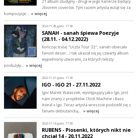
21 album studyjny - drugi w jego karierze będący
zbiorem coverów. Tym razem artysta wziął się za
kompozycje…
» więcej
2022-11-28, godz. 17:30
SANAH - sanah śpiewa Poezyje
(28.11. - 04.12.2022)
Kończąc trasę "Uczta Tour ’22", sanah obiecała
fanom deser... I tak ukazał się jej czwarty album
wypełniony utworami, za których teksty
posłużyły…
» więcej
2022-11-21, godz. 17:30
IGO - IGO 21 - 27.11.2022
Igor Marek Walaszek, występujący jako Igo, jest
nam znany z projektów Clock Machine i Bass
Astral x Igo. Teraz artysta wreszcie podzielił się z
fanami debiutancką…
» więcej
2022-11-14, godz. 17:30
RUBENS - Piosenki, których nikt nie
chciał 14 - 20.11.2022