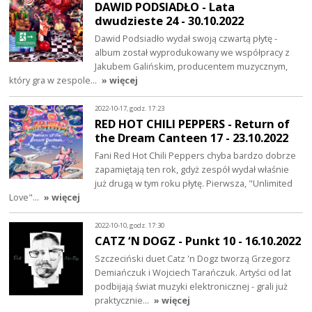
DAWID PODSIADŁO - Lata
dwudzieste 24 - 30.10.2022
Dawid Podsiadło wydał swoją czwartą płytę -
album został wyprodukowany we współpracy z
Jakubem Galińskim, producentem muzycznym,
który gra w zespole…
» więcej
2022-10-17, godz. 17:23
RED HOT CHILI PEPPERS - Return of
the Dream Canteen 17 - 23.10.2022
Fani Red Hot Chili Peppers chyba bardzo dobrze
zapamiętają ten rok, gdyż zespół wydał właśnie
już drugą w tym roku płytę. Pierwsza, "Unlimited
Love"…
» więcej
2022-10-10, godz. 17:30
CATZ ‘N DOGZ - Punkt 10 - 16.10.2022
Szczeciński duet Catz 'n Dogz tworzą Grzegorz
Demiańczuk i Wojciech Tarańczuk. Artyści od lat
podbijają świat muzyki elektronicznej - grali już
praktycznie…
» więcej