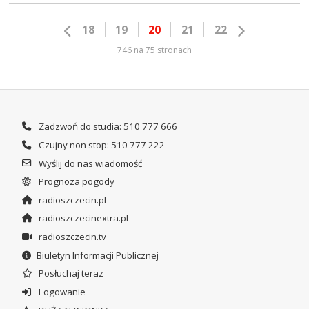
18
19
20
21
22
746 na 75 stronach
Zadzwoń do studia: 510 777 666
Czujny non stop: 510 777 222
Wyślij do nas wiadomość
Prognoza pogody
radioszczecin.pl
radioszczecinextra.pl
radioszczecin.tv
Biuletyn Informacji Publicznej
Posłuchaj teraz
Logowanie