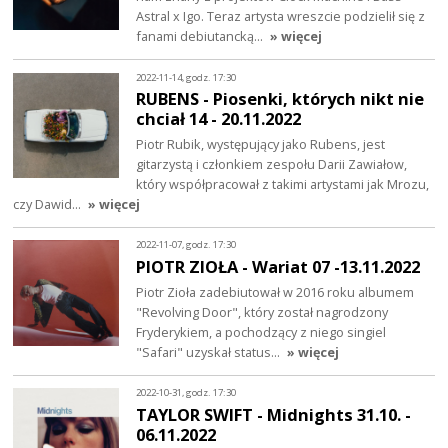
Astral x Igo. Teraz artysta wreszcie podzielił się z
fanami debiutancką…
» więcej
2022-11-14, godz. 17:30
RUBENS - Piosenki, których nikt nie
chciał 14 - 20.11.2022
Piotr Rubik, występujący jako Rubens, jest
gitarzystą i członkiem zespołu Darii Zawiałow,
który współpracował z takimi artystami jak Mrozu,
czy Dawid…
» więcej
2022-11-07, godz. 17:30
PIOTR ZIOŁA - Wariat 07 -13.11.2022
Piotr Zioła zadebiutował w 2016 roku albumem
"Revolving Door", który został nagrodzony
Fryderykiem, a pochodzący z niego singiel
"Safari" uzyskał status…
» więcej
2022-10-31, godz. 17:30
TAYLOR SWIFT - Midnights 31.10. -
06.11.2022