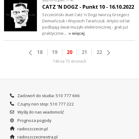
2022-10-10, godz. 17:30
CATZ ‘N DOGZ - Punkt 10 - 16.10.2022
Szczeciński duet Catz 'n Dogz tworzą Grzegorz
Demiańczuk i Wojciech Tarańczuk. Artyści od lat
podbijają świat muzyki elektronicznej - grali już
praktycznie…
» więcej
18
19
20
21
22
746 na 75 stronach
Zadzwoń do studia: 510 777 666
Czujny non stop: 510 777 222
Wyślij do nas wiadomość
Prognoza pogody
radioszczecin.pl
radioszczecinextra.pl