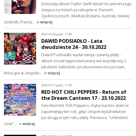
Dziesiąty album Taylor Swift dotarł do pierwszego
miejsca na listach przebojów w Stanach
Zjednoczonych, Wielkiej Brytanii, Australii, Nowej
Zelandii, Francji…
» więcej
2022-10-24, godz. 17:30
DAWID PODSIADŁO - Lata
dwudzieste 24 - 30.10.2022
Dawid Podsiadło wydał swoją czwartą płytę -
album został wyprodukowany we współpracy z
Jakubem Galińskim, producentem muzycznym,
który gra w zespole…
» więcej
2022-10-17, godz. 17:23
RED HOT CHILI PEPPERS - Return of
the Dream Canteen 17 - 23.10.2022
Fani Red Hot Chili Peppers chyba bardzo dobrze
zapamiętają ten rok, gdyż zespół wydał właśnie
już drugą w tym roku płytę. Pierwsza, "Unlimited
Love"…
» więcej