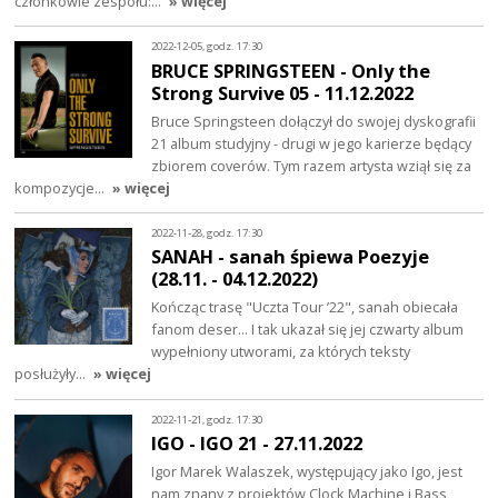
członkowie zespołu:…
» więcej
2022-12-05, godz. 17:30
BRUCE SPRINGSTEEN - Only the
Strong Survive 05 - 11.12.2022
Bruce Springsteen dołączył do swojej dyskografii
21 album studyjny - drugi w jego karierze będący
zbiorem coverów. Tym razem artysta wziął się za
kompozycje…
» więcej
2022-11-28, godz. 17:30
SANAH - sanah śpiewa Poezyje
(28.11. - 04.12.2022)
Kończąc trasę "Uczta Tour ’22", sanah obiecała
fanom deser... I tak ukazał się jej czwarty album
wypełniony utworami, za których teksty
posłużyły…
» więcej
2022-11-21, godz. 17:30
IGO - IGO 21 - 27.11.2022
Igor Marek Walaszek, występujący jako Igo, jest
nam znany z projektów Clock Machine i Bass