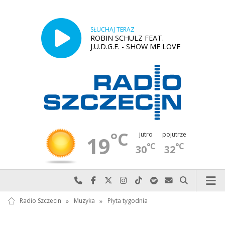
SŁUCHAJ TERAZ
ROBIN SCHULZ FEAT.
J.U.D.G.E. - SHOW ME LOVE
°C
jutro
pojutrze
19
°C
°C
30
32
Najlepiej po prostu do nas zadzwoń
Odwiedź nas na Facebook-u
Odwiedź nas na X
Odwiedź nas na Instagram-ie
Odwiedź nas na TikTok-u
Szukaj nas na Spotify
Wyślij do nas w
Szukaj
Radio Szczecin
»
Muzyka
»
Płyta tygodnia