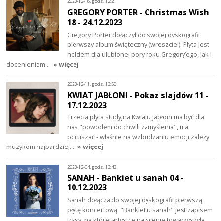
2023-12-18, godz. 12:21
GREGORY PORTER - Christmas Wish
18 - 24.12.2023
Gregory Porter dołączył do swojej dyskografii
pierwszy album świąteczny (wreszcie!). Płyta jest
hołdem dla ulubionej pory roku Gregory’ego, jak i
docenieniem…
» więcej
2023-12-11, godz. 13:50
KWIAT JABŁONI - Pokaz slajdów 11 -
17.12.2023
Trzecia płyta studyjna Kwiatu Jabłoni ma być dla
nas "powodem do chwili zamyślenia", ma
poruszać - właśnie na wzbudzaniu emocji zależy
muzykom najbardziej…
» więcej
2023-12-04, godz. 13:43
SANAH - Bankiet u sanah 04 -
10.12.2023
Sanah dołącza do swojej dyskografii pierwszą
płytę koncertową. "Bankiet u sanah" jest zapisem
trasy, na której artystce na scenie towarzyszyła