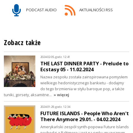
PODCAST AUDIO
AKTUALNOŚCI RSS
Zobacz także
2024-02-05, godz. 12:41
THE LAST DINNER PARTY - Prelude to
Ecstasy 05 - 11.02.2024
Nazwa zespołu została zainspirowana pomysłem
wielkiego hedonistycznego bankietu - dodajmy
do tego brzmienia w stylu baroque pop, a także
tuniki, gorsety, aksamitne…
» więcej
2024-01-29, godz. 12:34
FUTURE ISLANDS - People Who Aren't
There Anymore 29.01. - 04.02.2024
Amerykański zespół synth-popowa Future Islands
pochodzi z Baltimore i jest na rynku muzycznym