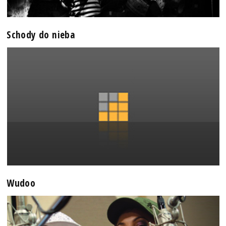
Schody do nieba
Wudoo