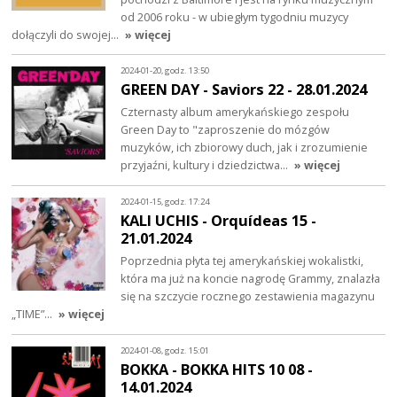
od 2006 roku - w ubiegłym tygodniu muzycy
dołączyli do swojej…
» więcej
2024-01-20, godz. 13:50
GREEN DAY - Saviors 22 - 28.01.2024
Czternasty album amerykańskiego zespołu
Green Day to "zaproszenie do mózgów
muzyków, ich zbiorowy duch, jak i zrozumienie
przyjaźni, kultury i dziedzictwa…
» więcej
2024-01-15, godz. 17:24
KALI UCHIS - Orquídeas 15 -
21.01.2024
Poprzednia płyta tej amerykańskiej wokalistki,
która ma już na koncie nagrodę Grammy, znalazła
się na szczycie rocznego zestawienia magazynu
„TIME”…
» więcej
2024-01-08, godz. 15:01
BOKKA - BOKKA HITS 10 08 -
14.01.2024