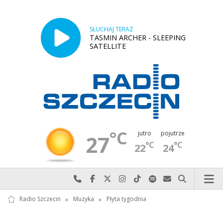
SŁUCHAJ TERAZ
TASMIN ARCHER - SLEEPING
SATELLITE
°C
jutro
pojutrze
27
°C
°C
22
24
Najlepiej po prostu do nas zadzwoń
Odwiedź nas na Facebook-u
Odwiedź nas na X
Odwiedź nas na Instagram-ie
Odwiedź nas na TikTok-u
Szukaj nas na Spotify
Wyślij do nas w
Szukaj
Radio Szczecin
»
Muzyka
»
Płyta tygodnia