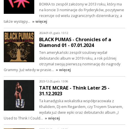
BOKKA to zespół założony w 2013 roku, który ma
na koncie 3 nominacje do Fryderyków, pozytywne
recenzje od wielu zagranicznych dziennikarzy, a
także występy…
» więcej
2024-01-01, godz. 13:12
BLACK PUMAS - Chronicles of a
Diamond 01 - 07.01.2024
Ten amerykański zespół soulowy wydał
debiutancki album w 2019 roku, a rok później
otrzymał swoją pierwszą nominację do nagrody
Grammy. Już wtedy w prasie…
» więcej
2023-12-25, godz. 13:06
TATE MCRAE - Think Later 25 -
31.12.2023
Ta kanadyjska wokalistka współpracowała z
Khalidem, DJ-em Regardem, czy Troyem Sivanem,
wydała już dwie epki oraz debiutancki album „I
Used to Think I Could…
» więcej