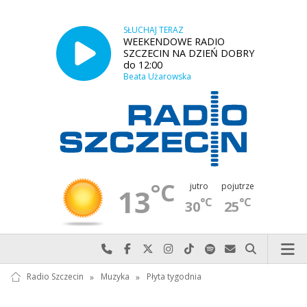
SŁUCHAJ TERAZ
WEEKENDOWE RADIO
SZCZECIN NA DZIEŃ DOBRY
do 12:00
Beata Użarowska
°C
jutro
pojutrze
13
°C
°C
30
25
Najlepiej po prostu do nas zadzwoń
Odwiedź nas na Facebook-u
Odwiedź nas na X
Odwiedź nas na Instagram-ie
Odwiedź nas na TikTok-u
Szukaj nas na Spotify
Wyślij do nas w
Szukaj
Radio Szczecin
»
Muzyka
»
Płyta tygodnia