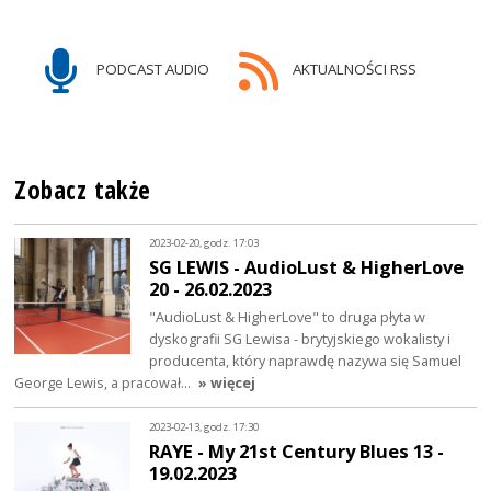
PODCAST AUDIO
AKTUALNOŚCI RSS
Zobacz także
2023-02-20, godz. 17:03
SG LEWIS - AudioLust & HigherLove
20 - 26.02.2023
"AudioLust & HigherLove" to druga płyta w
dyskografii SG Lewisa - brytyjskiego wokalisty i
producenta, który naprawdę nazywa się Samuel
George Lewis, a pracował…
» więcej
2023-02-13, godz. 17:30
RAYE - My 21st Century Blues 13 -
19.02.2023