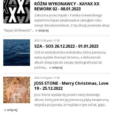
RÓŻNI WYKONAWCY - KAYAX XX
REWORK 02 - 08.01.2023
Założona przez Kayah i Tomika Grewińskiego
wytwórnia Kayax świętowała w ubiegłym roku
swoje dwudziestolecie. Z tej okazji powstała akcja
"Kayax XX Rework"…
» więcej
2022-12-26, godz. 17:30
SZA - SOS 26.12.2022 - 01.01.2023
SZA to amerykańska wokalistka, która pierwszą
epkę wydała dziesięć lat temu, a debiutancki
album dołączyła do swojej dyskografii pięć lat
później…
» więcej
2022-12-19, godz. 17:30
JOSS STONE - Merry Christmas, Love
19 - 25.12.2022
Joss Stone wydała tej jesieni swój dziewiąty
album, który jest też jej pierwszą płytą świąteczną.
Artystka przyznała, że myślała o tym od lat, gdyż…
» więcej