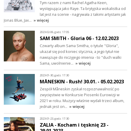
Tym razem z nami Rachel Agatha Keen,
występująca jako Raye. Ta brytyjska wokalistka od
lat jest na scenie - nagrywała z takimi artystami jak
Jonas Blue, Jax…
» więcej
2023-02-06, godz. 17:05
SAM SMITH - Gloria 06 - 12.02.2023
Czwarty album Sama Smitha, o tytule "Gloria",
ukazał się pod koniec stycznia, a jego tytuł nie
nawiązuje do niczyjego imienia - to "duch walki
Sama, uwolnienie…
» więcej
2023-01-30, godz. 17:30
MÅNESKIN - Rush! 30.01. - 05.02.2023
Zespół Måneskin zyskał rozpoznawalność po
zwycięstwie w Konkursie Piosenki Eurowizji w
2021 w roku. Muzycy właśnie wydali trzeci album,
jednak jest on…
» więcej
2023-01-23, godz. 17:30
ZALIA - Kocham i tęsknię 23 -
29.01.2023