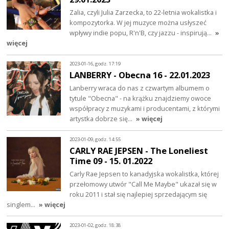
Zalia, czyli Julia Zarzecka, to 22-letnia wokalistka i
kompozytorka. W jej muzyce można usłyszeć
wpływy indie popu, R'n'B, czy jazzu - inspirują…
»
więcej
2023-01-16, godz. 17:19
LANBERRY - Obecna 16 - 22.01.2023
Lanberry wraca do nas z czwartym albumem o
tytule "Obecna" - na krążku znajdziemy owoce
współpracy z muzykami i producentami, z którymi
artystka dobrze się…
» więcej
2023-01-09, godz. 14:55
CARLY RAE JEPSEN - The Loneliest
Time 09 - 15. 01.2022
Carly Rae Jepsen to kanadyjska wokalistka, której
przełomowy utwór "Call Me Maybe" ukazał się w
roku 2011 i stał się najlepiej sprzedającym się
singlem…
» więcej
2023-01-02, godz. 18:38