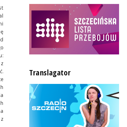
st
al
mi
ię
ad
go
u:
 z
Translagator
ć.
ce
ch
la
ch
na
 z