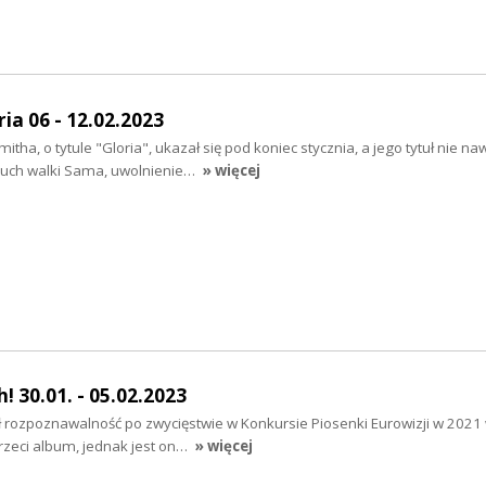
ia 06 - 12.02.2023
a, o tytule "Gloria", ukazał się pod koniec stycznia, a jego tytuł nie na
"duch walki Sama, uwolnienie…
» więcej
 30.01. - 05.02.2023
 rozpoznawalność po zwycięstwie w Konkursie Piosenki Eurowizji w 2021 
rzeci album, jednak jest on…
» więcej