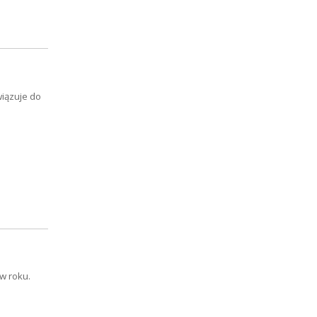
wiązuje do
w roku.