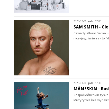
2023-02-06, godz. 17:05
SAM SMITH - Glor
Czwarty album Sama Smith
niczyjego imienia - to 
2023-01-30, godz. 17:30
MÅNESKIN - Rush!
Zespół Måneskin zyskał
Muzycy właśnie wydali t