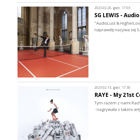
2023-02-20, godz. 17:03
SG LEWIS - Audio
"AudioLust & HigherLove
naprawdę nazywa się S
2023-02-13, godz. 17:30
RAYE - My 21st C
Tym razem z nami Rachel
- nagrywała z takimi ar