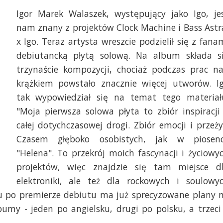
Igor Marek Walaszek, występujący jako Igo, je
nam znany z projektów Clock Machine i Bass Astr
x Igo. Teraz artysta wreszcie podzielił się z fana
debiutancką płytą solową. Na album składa s
trzynaście kompozycji, chociaż podczas prac n
krążkiem powstało znacznie więcej utworów. I
tak wypowiedział się na temat tego materiał
"Moja pierwsza solowa płyta to zbiór inspiracji
całej dotychczasowej drogi. Zbiór emocji i przeży
Czasem głęboko osobistych, jak w piosen
"Helena". To przekrój moich fascynacji i życiowy
projektów, więc znajdzie się tam miejsce d
elektroniki, ale też dla rockowych i soulowy
zu po premierze debiutu ma już sprecyzowane plany 
bumy - jeden po angielsku, drugi po polsku, a trzeci