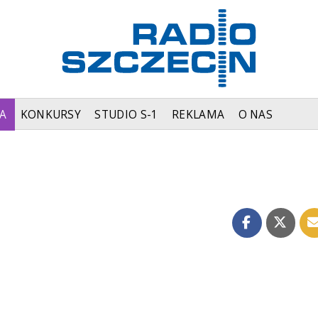
A
KONKURSY
STUDIO S-1
REKLAMA
O NAS