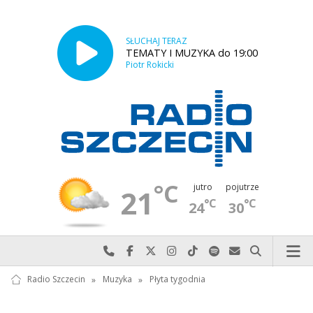
SŁUCHAJ TERAZ
TEMATY I MUZYKA do 19:00
Piotr Rokicki
°C
jutro
pojutrze
21
°C
°C
24
30
Najlepiej po prostu do nas zadzwoń
Odwiedź nas na Facebook-u
Odwiedź nas na X
Odwiedź nas na Instagram-ie
Odwiedź nas na TikTok-u
Szukaj nas na Spotify
Wyślij do nas w
Szukaj
Radio Szczecin
»
Muzyka
»
Płyta tygodnia