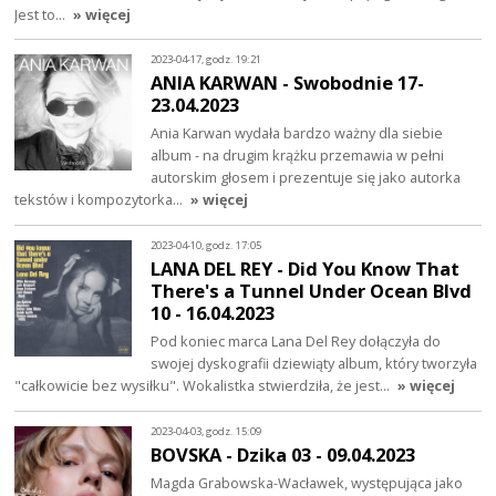
Jest to…
» więcej
2023-04-17, godz. 19:21
ANIA KARWAN - Swobodnie 17-
23.04.2023
Ania Karwan wydała bardzo ważny dla siebie
album - na drugim krążku przemawia w pełni
autorskim głosem i prezentuje się jako autorka
tekstów i kompozytorka…
» więcej
2023-04-10, godz. 17:05
LANA DEL REY - Did You Know That
There's a Tunnel Under Ocean Blvd
10 - 16.04.2023
Pod koniec marca Lana Del Rey dołączyła do
swojej dyskografii dziewiąty album, który tworzyła
"całkowicie bez wysiłku". Wokalistka stwierdziła, że jest…
» więcej
2023-04-03, godz. 15:09
BOVSKA - Dzika 03 - 09.04.2023
Magda Grabowska-Wacławek, występująca jako