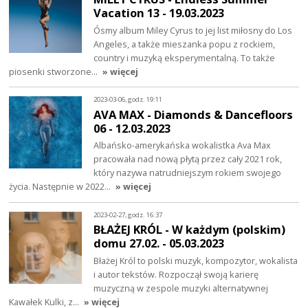
Vacation 13 - 19.03.2023
Ósmy album Miley Cyrus to jej list miłosny do Los
Angeles, a także mieszanka popu z rockiem,
country i muzyką eksperymentalną. To także
piosenki stworzone…
» więcej
2023-03-06, godz. 19:11
AVA MAX - Diamonds & Dancefloors
06 - 12.03.2023
Albańsko-amerykańska wokalistka Ava Max
pracowała nad nową płytą przez cały 2021 rok,
który nazywa natrudniejszym rokiem swojego
życia. Następnie w 2022…
» więcej
2023-02-27, godz. 16:37
BŁAŻEJ KRÓL - W każdym (polskim)
domu 27.02. - 05.03.2023
Błażej Król to polski muzyk, kompozytor, wokalista
i autor tekstów. Rozpoczął swoją karierę
muzyczną w zespole muzyki alternatywnej
Kawałek Kulki, z…
» więcej