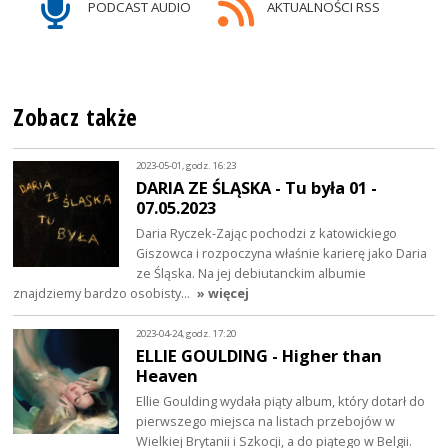
PODCAST AUDIO
AKTUALNOŚCI RSS
Zobacz także
2023-05-01, godz. 16:23
DARIA ZE ŚLĄSKA - Tu była 01 -
07.05.2023
Daria Ryczek-Zając pochodzi z katowickiego
Giszowca i rozpoczyna właśnie karierę jako Daria
ze Śląska. Na jej debiutanckim albumie
znajdziemy bardzo osobisty…
» więcej
2023-04-24, godz. 17:20
ELLIE GOULDING - Higher than
Heaven
Ellie Goulding wydała piąty album, który dotarł do
pierwszego miejsca na listach przebojów w
Wielkiej Brytanii i Szkocji, a do piątego w Belgii.