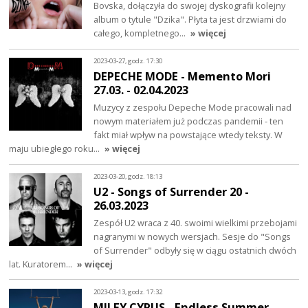
Bovska, dołączyła do swojej dyskografii kolejny
album o tytule "Dzika". Płyta ta jest drzwiami do
całego, kompletnego…
» więcej
2023-03-27, godz. 17:30
DEPECHE MODE - Memento Mori
27.03. - 02.04.2023
Muzycy z zespołu Depeche Mode pracowali nad
nowym materiałem już podczas pandemii - ten
fakt miał wpływ na powstające wtedy teksty. W
maju ubiegłego roku…
» więcej
2023-03-20, godz. 18:13
U2 - Songs of Surrender 20 -
26.03.2023
Zespół U2 wraca z 40. swoimi wielkimi przebojami
nagranymi w nowych wersjach. Sesje do "Songs
of Surrender" odbyły się w ciągu ostatnich dwóch
lat. Kuratorem…
» więcej
2023-03-13, godz. 17:32
MILEY CYRUS - Endless Summer