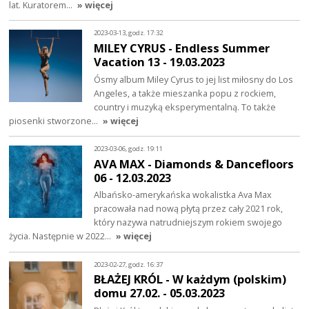
lat. Kuratorem…
» więcej
2023-03-13, godz. 17:32
MILEY CYRUS - Endless Summer
Vacation 13 - 19.03.2023
Ósmy album Miley Cyrus to jej list miłosny do Los
Angeles, a także mieszanka popu z rockiem,
country i muzyką eksperymentalną. To także
piosenki stworzone…
» więcej
2023-03-06, godz. 19:11
AVA MAX - Diamonds & Dancefloors
06 - 12.03.2023
Albańsko-amerykańska wokalistka Ava Max
pracowała nad nową płytą przez cały 2021 rok,
który nazywa natrudniejszym rokiem swojego
życia. Następnie w 2022…
» więcej
2023-02-27, godz. 16:37
BŁAŻEJ KRÓL - W każdym (polskim)
domu 27.02. - 05.03.2023