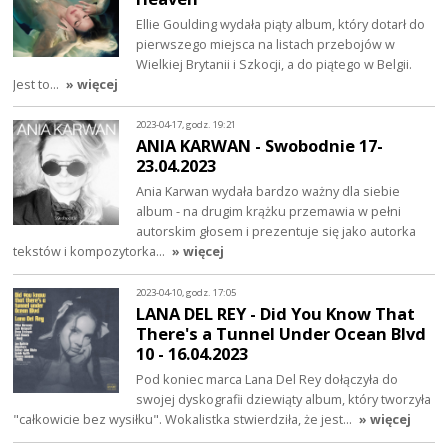
Ellie Goulding wydała piąty album, który dotarł do
pierwszego miejsca na listach przebojów w
Wielkiej Brytanii i Szkocji, a do piątego w Belgii.
Jest to…
» więcej
2023-04-17, godz. 19:21
ANIA KARWAN - Swobodnie 17-
23.04.2023
Ania Karwan wydała bardzo ważny dla siebie
album - na drugim krążku przemawia w pełni
autorskim głosem i prezentuje się jako autorka
tekstów i kompozytorka…
» więcej
2023-04-10, godz. 17:05
LANA DEL REY - Did You Know That
There's a Tunnel Under Ocean Blvd
10 - 16.04.2023
Pod koniec marca Lana Del Rey dołączyła do
swojej dyskografii dziewiąty album, który tworzyła
"całkowicie bez wysiłku". Wokalistka stwierdziła, że jest…
» więcej