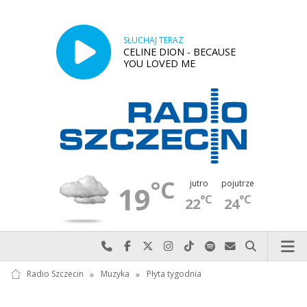
SŁUCHAJ TERAZ
CELINE DION - BECAUSE
YOU LOVED ME
°C
jutro
pojutrze
19
°C
°C
22
24
Najlepiej po prostu do nas zadzwoń
Odwiedź nas na Facebook-u
Odwiedź nas na X
Odwiedź nas na Instagram-ie
Odwiedź nas na TikTok-u
Szukaj nas na Spotify
Wyślij do nas w
Szukaj
Radio Szczecin
»
Muzyka
»
Płyta tygodnia