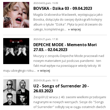
2023-04-03, godz. 15:09
BOVSKA - Dzika 03 - 09.04.2023
Magda Grabowska-Wacławek, występująca jako
Bovska, dołączyła do swojej dyskografii kolejny
album o tytule "Dzika". Płyta ta jest drzwiami do
całego, kompletnego…
» więcej
2023-03-27, godz. 17:30
DEPECHE MODE - Memento Mori
27.03. - 02.04.2023
Muzycy z zespołu Depeche Mode pracowali nad
nowym materiałem już podczas pandemii - ten
fakt miał wpływ na powstające wtedy teksty. W
maju ubiegłego roku…
» więcej
2023-03-20, godz. 18:13
U2 - Songs of Surrender 20 -
26.03.2023
Zespół U2 wraca z 40. swoimi wielkimi przebojami
nagranymi w nowych wersjach. Sesje do "Songs
of Surrender" odbyły się w ciągu ostatnich dwóch