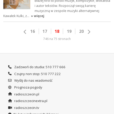
Błażej Król to polski muzyk, kompozytor, wokalista
i autor tekstów. Rozpoczął swoją karierę
muzyczną w zespole muzyki alternatywnej
Kawałek Kulki, z…
» więcej
16
17
18
19
20
746 na 75 stronach
Zadzwoń do studia: 510 777 666
Czujny non stop: 510 777 222
Wyślij do nas wiadomość
Prognoza pogody
radioszczecin.pl
radioszczecinextra.pl
radioszczecin.tv