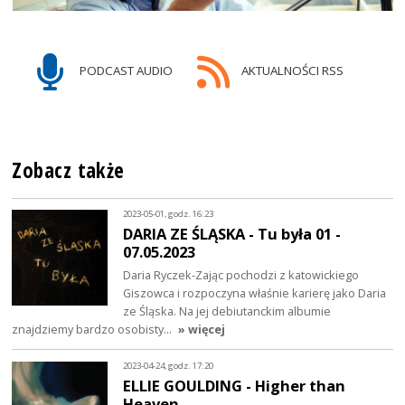
PODCAST AUDIO
AKTUALNOŚCI RSS
Zobacz także
2023-05-01, godz. 16:23
DARIA ZE ŚLĄSKA - Tu była 01 -
07.05.2023
Daria Ryczek-Zając pochodzi z katowickiego
Giszowca i rozpoczyna właśnie karierę jako Daria
ze Śląska. Na jej debiutanckim albumie
znajdziemy bardzo osobisty…
» więcej
2023-04-24, godz. 17:20
ELLIE GOULDING - Higher than
Heaven