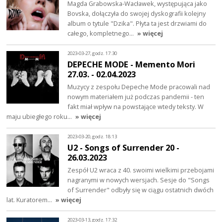
Magda Grabowska-Wacławek, występująca jako
Bovska, dołączyła do swojej dyskografii kolejny
album o tytule "Dzika". Płyta ta jest drzwiami do
całego, kompletnego…
» więcej
2023-03-27, godz. 17:30
DEPECHE MODE - Memento Mori
27.03. - 02.04.2023
Muzycy z zespołu Depeche Mode pracowali nad
nowym materiałem już podczas pandemii - ten
fakt miał wpływ na powstające wtedy teksty. W
maju ubiegłego roku…
» więcej
2023-03-20, godz. 18:13
U2 - Songs of Surrender 20 -
26.03.2023
Zespół U2 wraca z 40. swoimi wielkimi przebojami
nagranymi w nowych wersjach. Sesje do "Songs
of Surrender" odbyły się w ciągu ostatnich dwóch
lat. Kuratorem…
» więcej
2023-03-13, godz. 17:32