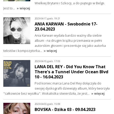
Wielkiej Brytanii i Szkocji, a do piątego w Belgii.
Jest to…
» więcej
2023-04-17, godz. 19:21
ANIA KARWAN - Swobodnie 17-
23.04.2023
Ania Karwan wydała bardzo ważny dla siebie
album - na drugim krążku przemawia w pełni
autorskim głosem i prezentuje się jako autorka
tekstów i kompozytorka…
» więcej
2023-04-10, godz. 17:05
LANA DEL REY - Did You Know That
There's a Tunnel Under Ocean Blvd
10 - 16.04.2023
Pod koniec marca Lana Del Rey dołączyła do
swojej dyskografii dziewiąty album, który tworzyła
"całkowicie bez wysiłku". Wokalistka stwierdziła, że jest…
» więcej
2023-04-03, godz. 15:09
BOVSKA - Dzika 03 - 09.04.2023