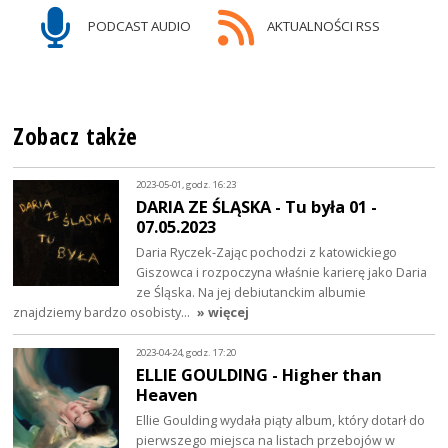
PODCAST AUDIO
AKTUALNOŚCI RSS
Zobacz także
2023-05-01, godz. 16:23
DARIA ZE ŚLĄSKA - Tu była 01 -
07.05.2023
Daria Ryczek-Zając pochodzi z katowickiego
Giszowca i rozpoczyna właśnie karierę jako Daria
ze Śląska. Na jej debiutanckim albumie
znajdziemy bardzo osobisty…
» więcej
2023-04-24, godz. 17:20
ELLIE GOULDING - Higher than
Heaven
Ellie Goulding wydała piąty album, który dotarł do
pierwszego miejsca na listach przebojów w