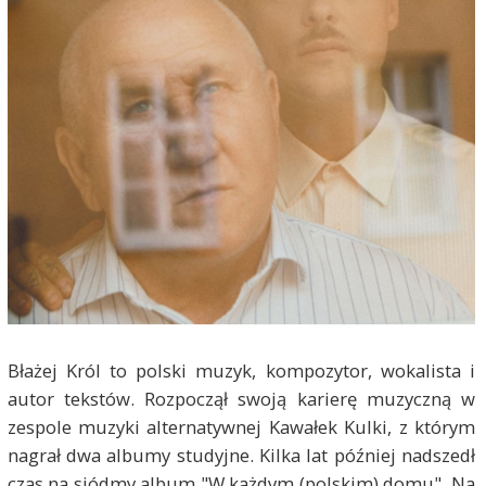
Błażej Król to polski muzyk, kompozytor, wokalista i
autor tekstów. Rozpoczął swoją karierę muzyczną w
zespole muzyki alternatywnej Kawałek Kulki, z którym
nagrał dwa albumy studyjne. Kilka lat później nadszedł
czas na siódmy album "W każdym (polskim) domu". Na