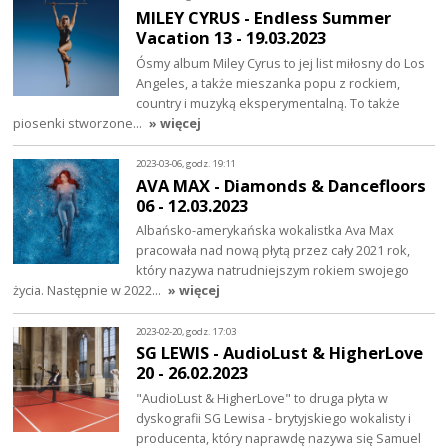
MILEY CYRUS - Endless Summer
Vacation 13 - 19.03.2023
Ósmy album Miley Cyrus to jej list miłosny do Los
Angeles, a także mieszanka popu z rockiem,
country i muzyką eksperymentalną. To także
piosenki stworzone…
» więcej
2023-03-06, godz. 19:11
AVA MAX - Diamonds & Dancefloors
06 - 12.03.2023
Albańsko-amerykańska wokalistka Ava Max
pracowała nad nową płytą przez cały 2021 rok,
który nazywa natrudniejszym rokiem swojego
życia. Następnie w 2022…
» więcej
2023-02-20, godz. 17:03
SG LEWIS - AudioLust & HigherLove
20 - 26.02.2023
"AudioLust & HigherLove" to druga płyta w
dyskografii SG Lewisa - brytyjskiego wokalisty i
producenta, który naprawdę nazywa się Samuel