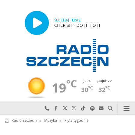
SŁUCHAJ TERAZ
CHERISH - DO IT TO IT
°C
jutro
pojutrze
19
°C
°C
30
32
Najlepiej po prostu do nas zadzwoń
Odwiedź nas na Facebook-u
Odwiedź nas na X
Odwiedź nas na Instagram-ie
Odwiedź nas na TikTok-u
Szukaj nas na Spotify
Wyślij do nas w
Szukaj
Radio Szczecin
»
Muzyka
»
Płyta tygodnia