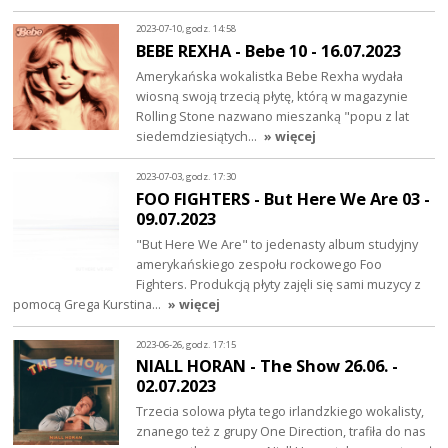
2023-07-10, godz. 14:58
BEBE REXHA - Bebe 10 - 16.07.2023
Amerykańska wokalistka Bebe Rexha wydała
wiosną swoją trzecią płytę, którą w magazynie
Rolling Stone nazwano mieszanką "popu z lat
siedemdziesiątych…
» więcej
2023-07-03, godz. 17:30
FOO FIGHTERS - But Here We Are 03 -
09.07.2023
"But Here We Are" to jedenasty album studyjny
amerykańskiego zespołu rockowego Foo
Fighters. Produkcją płyty zajęli się sami muzycy z
pomocą Grega Kurstina…
» więcej
2023-06-26, godz. 17:15
NIALL HORAN - The Show 26.06. -
02.07.2023
Trzecia solowa płyta tego irlandzkiego wokalisty,
znanego też z grupy One Direction, trafiła do nas