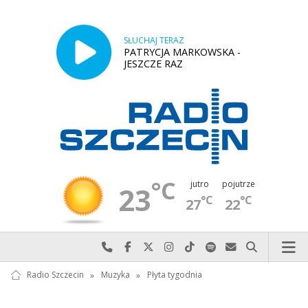
SŁUCHAJ TERAZ
PATRYCJA MARKOWSKA -
JESZCZE RAZ
°C
jutro
pojutrze
23
°C
°C
27
22
Najlepiej po prostu do nas zadzwoń
Odwiedź nas na Facebook-u
Odwiedź nas na X
Odwiedź nas na Instagram-ie
Odwiedź nas na TikTok-u
Szukaj nas na Spotify
Wyślij do nas w
Szukaj
Radio Szczecin
»
Muzyka
»
Płyta tygodnia