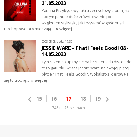
21.05.2023
Paulina Przybysz wydała trzeci solowy album, na
którym panuje duże zróżnicowanie pod
względem stylistyki, jak i występów gościnnych.
Hip-hopowe bity mieszają…
» więcej
2023-05-08, godz. 17:30
JESSIE WARE - That! Feels Good! 08 -
14.05.2023
Tym razem skupimy się na brzmieniach disco - do
tego gatunku wraca Jessie Ware na swojej piątej
płycie "That! Feels Good!". Wokalistka kierowała
się tu trochę…
» więcej
15
16
17
18
19
746 na 75 stronach