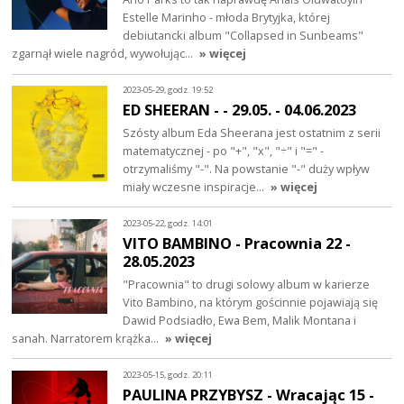
Estelle Marinho - młoda Brytyjka, której
debiutancki album "Collapsed in Sunbeams"
zgarnął wiele nagród, wywołując…
» więcej
2023-05-29, godz. 19:52
ED SHEERAN - - 29.05. - 04.06.2023
Szósty album Eda Sheerana jest ostatnim z serii
matematycznej - po "+", "x", "÷" i "=" -
otrzymaliśmy "-". Na powstanie "-" duży wpływ
miały wczesne inspiracje…
» więcej
2023-05-22, godz. 14:01
VITO BAMBINO - Pracownia 22 -
28.05.2023
"Pracownia" to drugi solowy album w karierze
Vito Bambino, na którym gościnnie pojawiają się
Dawid Podsiadło, Ewa Bem, Malik Montana i
sanah. Narratorem krążka…
» więcej
2023-05-15, godz. 20:11
PAULINA PRZYBYSZ - Wracając 15 -