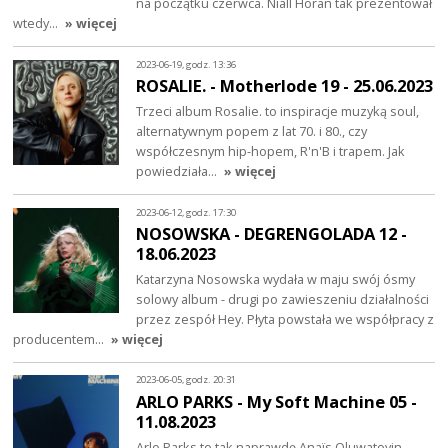
na początku czerwca. Niall Horan tak prezentował
wtedy…
» więcej
2023-06-19, godz. 13:36
ROSALIE. - Motherlode 19 - 25.06.2023
Trzeci album Rosalie. to inspiracje muzyką soul,
alternatywnym popem z lat 70. i 80., czy
współczesnym hip-hopem, R'n'B i trapem. Jak
powiedziała…
» więcej
2023-06-12, godz. 17:30
NOSOWSKA - DEGRENGOLADA 12 -
18.06.2023
Katarzyna Nosowska wydała w maju swój ósmy
solowy album - drugi po zawieszeniu działalności
przez zespół Hey. Płyta powstała we współpracy z
producentem…
» więcej
2023-06-05, godz. 20:31
ARLO PARKS - My Soft Machine 05 -
11.08.2023
Arlo Parks to tak naprawdę Anaïs Oluwatoyin