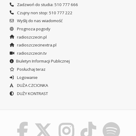
Zadzwoń do studia: 510 777 666
Czujny non stop: 510 777 222
Wyślij do nas wiadomość
Prognoza pogody
radioszczecin.pl
radioszczecinextra.pl
radioszczecin.tv
Biuletyn Informacji Publicznej
Posłuchaj teraz
Logowanie
DUŻA CZCIONKA
DUŻY KONTRAST