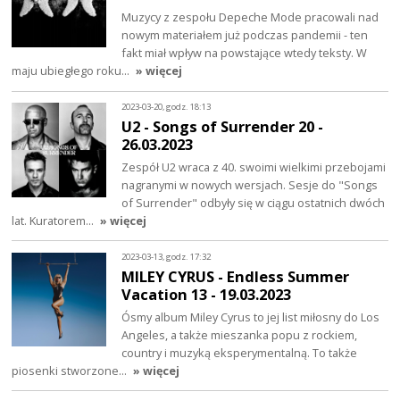
Muzycy z zespołu Depeche Mode pracowali nad
nowym materiałem już podczas pandemii - ten
fakt miał wpływ na powstające wtedy teksty. W
maju ubiegłego roku…
» więcej
2023-03-20, godz. 18:13
U2 - Songs of Surrender 20 -
26.03.2023
Zespół U2 wraca z 40. swoimi wielkimi przebojami
nagranymi w nowych wersjach. Sesje do "Songs
of Surrender" odbyły się w ciągu ostatnich dwóch
lat. Kuratorem…
» więcej
2023-03-13, godz. 17:32
MILEY CYRUS - Endless Summer
Vacation 13 - 19.03.2023
Ósmy album Miley Cyrus to jej list miłosny do Los
Angeles, a także mieszanka popu z rockiem,
country i muzyką eksperymentalną. To także
piosenki stworzone…
» więcej