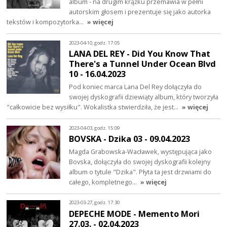
album - na drugim krążku przemawia w pełni
autorskim głosem i prezentuje się jako autorka
tekstów i kompozytorka…
» więcej
2023-04-10, godz. 17:05
LANA DEL REY - Did You Know That
There's a Tunnel Under Ocean Blvd
10 - 16.04.2023
Pod koniec marca Lana Del Rey dołączyła do
swojej dyskografii dziewiąty album, który tworzyła
"całkowicie bez wysiłku". Wokalistka stwierdziła, że jest…
» więcej
2023-04-03, godz. 15:09
BOVSKA - Dzika 03 - 09.04.2023
Magda Grabowska-Wacławek, występująca jako
Bovska, dołączyła do swojej dyskografii kolejny
album o tytule "Dzika". Płyta ta jest drzwiami do
całego, kompletnego…
» więcej
2023-03-27, godz. 17:30
DEPECHE MODE - Memento Mori
27.03. - 02.04.2023