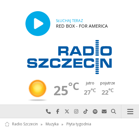
SŁUCHAJ TERAZ
RED BOX - FOR AMERICA
°C
jutro
pojutrze
25
°C
°C
27
22
Najlepiej po prostu do nas zadzwoń
Odwiedź nas na Facebook-u
Odwiedź nas na X
Odwiedź nas na Instagram-ie
Odwiedź nas na TikTok-u
Szukaj nas na Spotify
Wyślij do nas w
Szukaj
Radio Szczecin
»
Muzyka
»
Płyta tygodnia