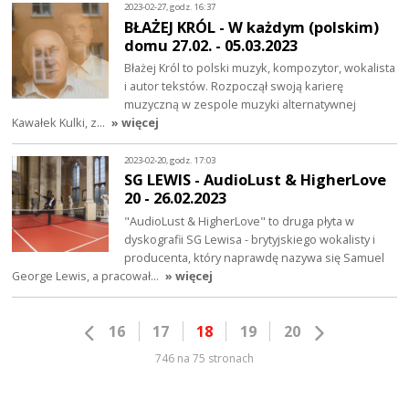
2023-02-27, godz. 16:37
BŁAŻEJ KRÓL - W każdym (polskim)
domu 27.02. - 05.03.2023
Błażej Król to polski muzyk, kompozytor, wokalista
i autor tekstów. Rozpoczął swoją karierę
muzyczną w zespole muzyki alternatywnej
Kawałek Kulki, z…
» więcej
2023-02-20, godz. 17:03
SG LEWIS - AudioLust & HigherLove
20 - 26.02.2023
"AudioLust & HigherLove" to druga płyta w
dyskografii SG Lewisa - brytyjskiego wokalisty i
producenta, który naprawdę nazywa się Samuel
George Lewis, a pracował…
» więcej
16
17
18
19
20
746 na 75 stronach