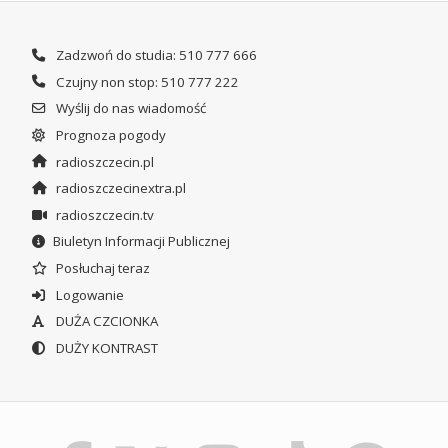
Zadzwoń do studia: 510 777 666
Czujny non stop: 510 777 222
Wyślij do nas wiadomość
Prognoza pogody
radioszczecin.pl
radioszczecinextra.pl
radioszczecin.tv
Biuletyn Informacji Publicznej
Posłuchaj teraz
Logowanie
DUŻA CZCIONKA
DUŻY KONTRAST