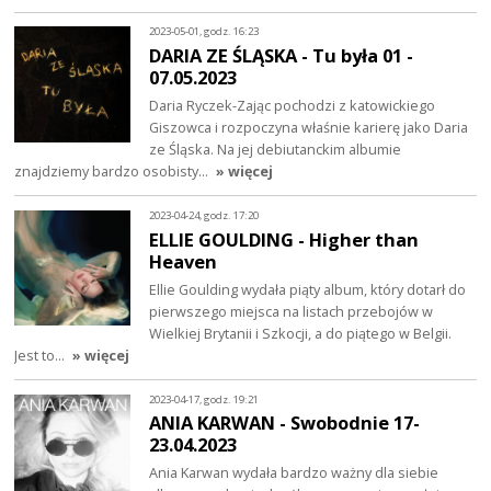
2023-05-01, godz. 16:23
DARIA ZE ŚLĄSKA - Tu była 01 -
07.05.2023
Daria Ryczek-Zając pochodzi z katowickiego
Giszowca i rozpoczyna właśnie karierę jako Daria
ze Śląska. Na jej debiutanckim albumie
znajdziemy bardzo osobisty…
» więcej
2023-04-24, godz. 17:20
ELLIE GOULDING - Higher than
Heaven
Ellie Goulding wydała piąty album, który dotarł do
pierwszego miejsca na listach przebojów w
Wielkiej Brytanii i Szkocji, a do piątego w Belgii.
Jest to…
» więcej
2023-04-17, godz. 19:21
ANIA KARWAN - Swobodnie 17-
23.04.2023
Ania Karwan wydała bardzo ważny dla siebie