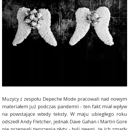
Muzycy z zespołu Depeche Mode pracowali nad nowym
materiałem już podczas pandemii - ten fakt miał wpływ
na powstające wtedy teksty. W maju ubiegłego roku
odszedł Andy Fletcher, jednak Dave Gahan i Martin Gore
nie przerwali tworzenia płyty - byli pewni, że ich zmarły