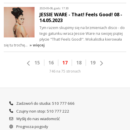
2023-05-08, godz. 17:30
JESSIE WARE - That! Feels Good! 08 -
14.05.2023
Tym razem skupimy się na brzmieniach disco - do
tego gatunku wraca Jessie Ware na swojej piątej
płycie "That! Feels Good!". Wokalistka kierowała
się tu trochę…
» więcej
15
16
17
18
19
746 na 75 stronach
Zadzwoń do studia: 510 777 666
Czujny non stop: 510 777 222
Wyślij do nas wiadomość
Prognoza pogody