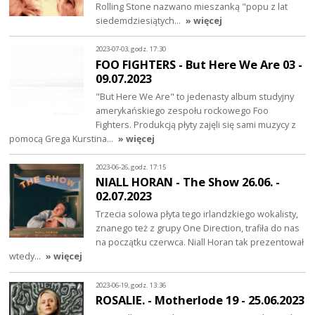
Rolling Stone nazwano mieszanką "popu z lat
siedemdziesiątych…
» więcej
2023-07-03, godz. 17:30
FOO FIGHTERS - But Here We Are 03 -
09.07.2023
"But Here We Are" to jedenasty album studyjny
amerykańskiego zespołu rockowego Foo
Fighters. Produkcją płyty zajęli się sami muzycy z
pomocą Grega Kurstina…
» więcej
2023-06-26, godz. 17:15
NIALL HORAN - The Show 26.06. -
02.07.2023
Trzecia solowa płyta tego irlandzkiego wokalisty,
znanego też z grupy One Direction, trafiła do nas
na początku czerwca. Niall Horan tak prezentował
wtedy…
» więcej
2023-06-19, godz. 13:36
ROSALIE. - Motherlode 19 - 25.06.2023