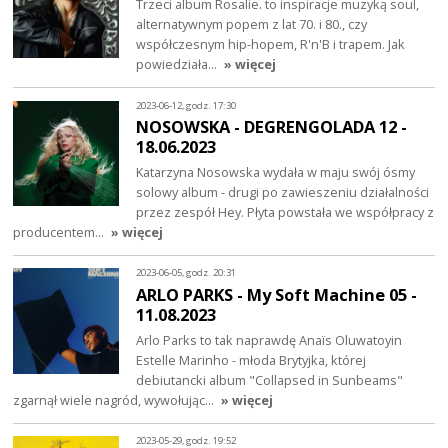
Trzeci album Rosalie. to inspiracje muzyką soul,
alternatywnym popem z lat 70. i 80., czy
współczesnym hip-hopem, R'n'B i trapem. Jak
powiedziała…
» więcej
2023-06-12, godz. 17:30
NOSOWSKA - DEGRENGOLADA 12 -
18.06.2023
Katarzyna Nosowska wydała w maju swój ósmy
solowy album - drugi po zawieszeniu działalności
przez zespół Hey. Płyta powstała we współpracy z
producentem…
» więcej
2023-06-05, godz. 20:31
ARLO PARKS - My Soft Machine 05 -
11.08.2023
Arlo Parks to tak naprawdę Anaïs Oluwatoyin
Estelle Marinho - młoda Brytyjka, której
debiutancki album "Collapsed in Sunbeams"
zgarnął wiele nagród, wywołując…
» więcej
2023-05-29, godz. 19:52