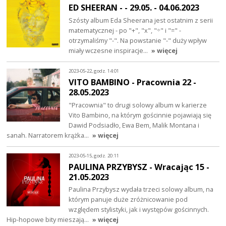
ED SHEERAN - - 29.05. - 04.06.2023
Szósty album Eda Sheerana jest ostatnim z serii
matematycznej - po "+", "x", "÷" i "=" -
otrzymaliśmy "-". Na powstanie "-" duży wpływ
miały wczesne inspiracje…
» więcej
2023-05-22, godz. 14:01
VITO BAMBINO - Pracownia 22 -
28.05.2023
"Pracownia" to drugi solowy album w karierze
Vito Bambino, na którym gościnnie pojawiają się
Dawid Podsiadło, Ewa Bem, Malik Montana i
sanah. Narratorem krążka…
» więcej
2023-05-15, godz. 20:11
PAULINA PRZYBYSZ - Wracając 15 -
21.05.2023
Paulina Przybysz wydała trzeci solowy album, na
którym panuje duże zróżnicowanie pod
względem stylistyki, jak i występów gościnnych.
Hip-hopowe bity mieszają…
» więcej