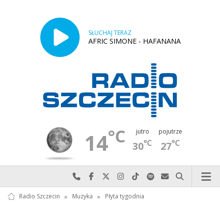
SŁUCHAJ TERAZ
AFRIC SIMONE - HAFANANA
°C
jutro
pojutrze
14
°C
°C
30
27
Najlepiej po prostu do nas zadzwoń
Odwiedź nas na Facebook-u
Odwiedź nas na X
Odwiedź nas na Instagram-ie
Odwiedź nas na TikTok-u
Szukaj nas na Spotify
Wyślij do nas w
Szukaj
Radio Szczecin
»
Muzyka
»
Płyta tygodnia