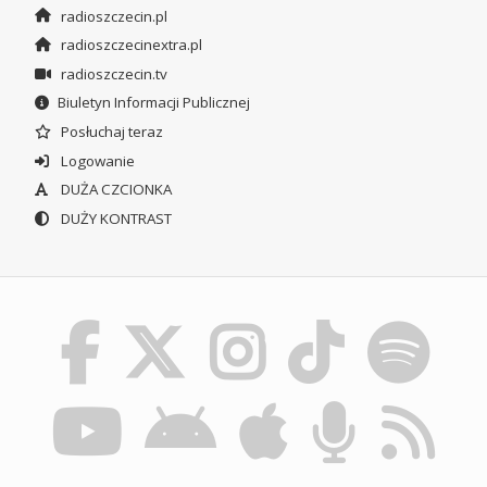
radioszczecin.pl
radioszczecinextra.pl
radioszczecin.tv
Biuletyn Informacji Publicznej
Posłuchaj teraz
Logowanie
DUŻA CZCIONKA
DUŻY KONTRAST