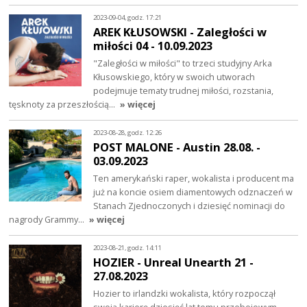
2023-09-04, godz. 17:21
AREK KŁUSOWSKI - Zaległości w
miłości 04 - 10.09.2023
"Zaległości w miłości" to trzeci studyjny Arka
Kłusowskiego, który w swoich utworach
podejmuje tematy trudnej miłości, rozstania,
tęsknoty za przeszłością…
» więcej
2023-08-28, godz. 12:26
POST MALONE - Austin 28.08. -
03.09.2023
Ten amerykański raper, wokalista i producent ma
już na koncie osiem diamentowych odznaczeń w
Stanach Zjednoczonych i dziesięć nominacji do
nagrody Grammy…
» więcej
2023-08-21, godz. 14:11
HOZIER - Unreal Unearth 21 -
27.08.2023
Hozier to irlandzki wokalista, który rozpoczął