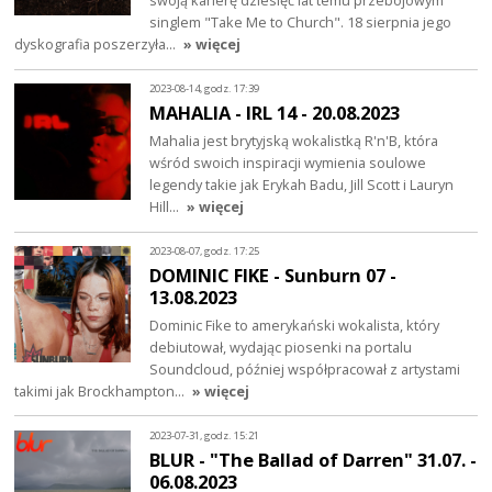
swoją karierę dziesięć lat temu przebojowym
singlem "Take Me to Church". 18 sierpnia jego
dyskografia poszerzyła…
» więcej
2023-08-14, godz. 17:39
MAHALIA - IRL 14 - 20.08.2023
Mahalia jest brytyjską wokalistką R'n'B, która
wśród swoich inspiracji wymienia soulowe
legendy takie jak Erykah Badu, Jill Scott i Lauryn
Hill…
» więcej
2023-08-07, godz. 17:25
DOMINIC FIKE - Sunburn 07 -
13.08.2023
Dominic Fike to amerykański wokalista, który
debiutował, wydając piosenki na portalu
Soundcloud, później współpracował z artystami
takimi jak Brockhampton…
» więcej
2023-07-31, godz. 15:21
BLUR - "The Ballad of Darren" 31.07. -
06.08.2023