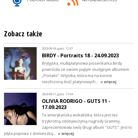
Zobacz także
2023-09-18, godz. 12:57
BIRDY - Portraits 18 - 24.09.2023
Brytyjska, multiplatynowa piosenkarka Birdy
powróciła ze swoim piątym studyjnym albumem
„Portaits”. Artystka, która ma na koncie
niezliczoną ilość platynowych…
» więcej
2023-09-11, godz. 17:04
OLIVIA RODRIGO - GUTS 11 -
17.09.2023
Ta amerykańska wokalistka, która jest też
trzykrotną zdobywczynią nagrody Grammy,
zaprezentowała swój drugi album "GUTS". Jest to
płyta popowa z domieszką…
» więcej