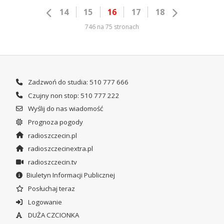
14
15
16
17
18
746 na 75 stronach
Zadzwoń do studia: 510 777 666
Czujny non stop: 510 777 222
Wyślij do nas wiadomość
Prognoza pogody
radioszczecin.pl
radioszczecinextra.pl
radioszczecin.tv
Biuletyn Informacji Publicznej
Posłuchaj teraz
Logowanie
DUŻA CZCIONKA