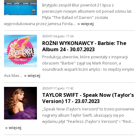
Brytyjski zespół Blur powrócił 21 lipca z
pierwszym nowym albumem od ponad ośmiu lat.
Płyta "The Ballad of Darren" została
wyprodukowana przez Jamesa Forda…
» więcej
2023-07-24, godz. 17:24
ROŻNI WYKONAWCY - Barbie: The
Album 24 - 30.07.2023
Produkcją utworów, które powstały z inspiracji
obrazem "Barbie" zajął się Mark Ronson, a
soundtrack wsparli liczni artyści - to między innymi
Ava Max…
» więcej
2023-07-17, godz. 17:42
TAYLOR SWIFT - Speak Now (Taylor's
Version) 17 - 23.07.2023
„Speak Now (Taylor’s Version)” to trzeci ponownie
nagrany album Taylor Swift, ukazujący się po
wydaniu płyt "Fearless (Taylor's Version)" i "Red…
» więcej