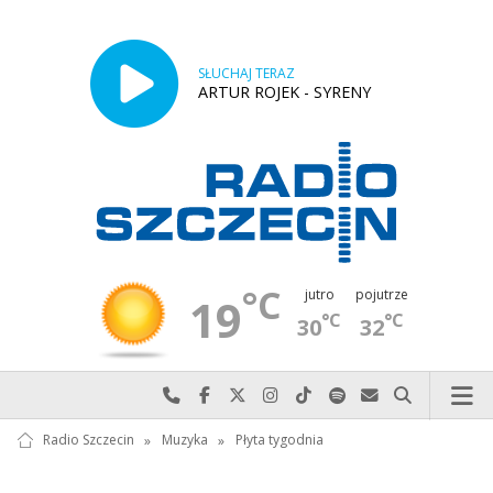
SŁUCHAJ TERAZ
ARTUR ROJEK - SYRENY
°C
jutro
pojutrze
19
°C
°C
30
32
Najlepiej po prostu do nas zadzwoń
Odwiedź nas na Facebook-u
Odwiedź nas na X
Odwiedź nas na Instagram-ie
Odwiedź nas na TikTok-u
Szukaj nas na Spotify
Wyślij do nas w
Szukaj
Radio Szczecin
»
Muzyka
»
Płyta tygodnia