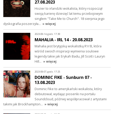
27.08.2023
Hozier to irlandzki wokalista, który rozpoczął
swoją karierę dziesięć lat temu przebojowym
singlem "Take Me to Church". 18 sierpnia jego
dyskografia poszerzyła…
» więcej
2023-08-14, godz. 17:39
MAHALIA - IRL 14 - 20.08.2023
Mahalia jest brytyjską wokalistką R'n'B, która
wśród swoich inspiracji wymienia soulowe
legendy takie jak Erykah Badu, Jill Scott i Lauryn
Hill…
» więcej
2023-08-07, godz. 17:25
DOMINIC FIKE - Sunburn 07 -
13.08.2023
Dominic Fike to amerykański wokalista, który
debiutował, wydając piosenki na portalu
Soundcloud, później współpracował z artystami
takimi jak Brockhampton…
» więcej