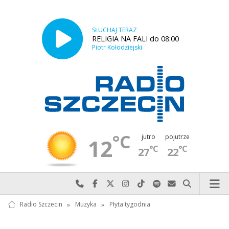
SŁUCHAJ TERAZ
RELIGIA NA FALI do 08:00
Piotr Kołodziejski
°C
jutro
pojutrze
12
°C
°C
27
22
Najlepiej po prostu do nas zadzwoń
Odwiedź nas na Facebook-u
Odwiedź nas na X
Odwiedź nas na Instagram-ie
Odwiedź nas na TikTok-u
Szukaj nas na Spotify
Wyślij do nas w
Szukaj
Radio Szczecin
»
Muzyka
»
Płyta tygodnia