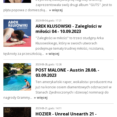
zaprezentowała swój drugi album "GUTS". Jest to
płyta popowa z domieszką…
» więcej
2023-09-04, godz. 17:21
AREK KŁUSOWSKI - Zaległości w
miłości 04 - 10.09.2023
"Zaległości w miłości" to trzeci studyjny Arka
Kłusowskiego, który w swoich utworach
podejmuje tematy trudnej miłości, rozstania,
tęsknoty za przeszłością…
» więcej
2023-08-28, godz. 12:26
POST MALONE - Austin 28.08. -
03.09.2023
Ten amerykański raper, wokalista i producent ma
już na koncie osiem diamentowych odznaczeń w
Stanach Zjednoczonych i dziesięć nominacji do
nagrody Grammy…
» więcej
2023-08-21, godz. 14:11
HOZIER - Unreal Unearth 21 -