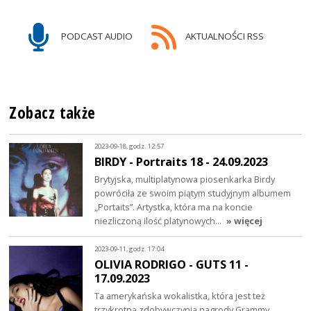
PODCAST AUDIO
AKTUALNOŚCI RSS
Zobacz także
2023-09-18, godz. 12:57
BIRDY - Portraits 18 - 24.09.2023
Brytyjska, multiplatynowa piosenkarka Birdy
powróciła ze swoim piątym studyjnym albumem
„Portaits”. Artystka, która ma na koncie
niezliczoną ilość platynowych…
» więcej
2023-09-11, godz. 17:04
OLIVIA RODRIGO - GUTS 11 -
17.09.2023
Ta amerykańska wokalistka, która jest też
trzykrotną zdobywczynią nagrody Grammy,