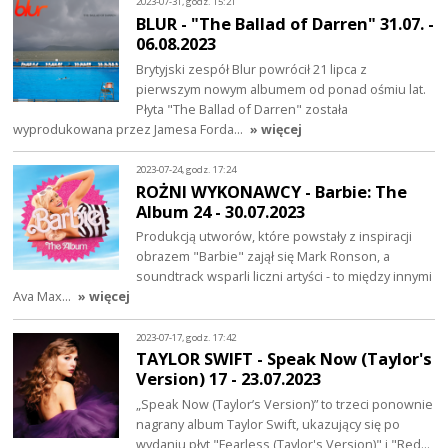
2023-07-31, godz. 15:21
BLUR - "The Ballad of Darren" 31.07. -
06.08.2023
Brytyjski zespół Blur powrócił 21 lipca z
pierwszym nowym albumem od ponad ośmiu lat.
Płyta "The Ballad of Darren" została
wyprodukowana przez Jamesa Forda…
» więcej
2023-07-24, godz. 17:24
ROŻNI WYKONAWCY - Barbie: The
Album 24 - 30.07.2023
Produkcją utworów, które powstały z inspiracji
obrazem "Barbie" zajął się Mark Ronson, a
soundtrack wsparli liczni artyści - to między innymi
Ava Max…
» więcej
2023-07-17, godz. 17:42
TAYLOR SWIFT - Speak Now (Taylor's
Version) 17 - 23.07.2023
„Speak Now (Taylor’s Version)” to trzeci ponownie
nagrany album Taylor Swift, ukazujący się po
wydaniu płyt "Fearless (Taylor's Version)" i "Red…