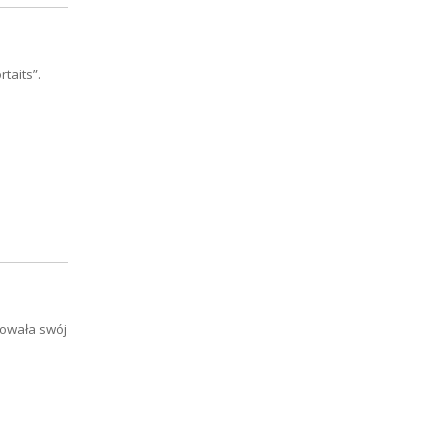
taits”.
towała swój