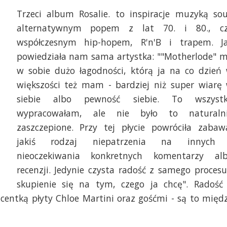
Trzeci album Rosalie. to inspiracje muzyką sou
alternatywnym popem z lat 70. i 80., c
współczesnym hip-hopem, R'n'B i trapem. J
powiedziała nam sama artystka: ""Motherlode" 
w sobie dużo łagodności, którą ja na co dzień
większości też mam - bardziej niż super wiarę
siebie albo pewność siebie. To wszyst
wypracowałam, ale nie było to naturaln
zaszczepione. Przy tej płycie powróciła zabaw
jakiś rodzaj niepatrzenia na innych
nieoczekiwania konkretnych komentarzy al
recenzji. Jedynie czysta radość z samego procesu
skupienie się na tym, czego ja chcę". Radość
ducentką płyty Chloe Martini oraz gośćmi - są to międ