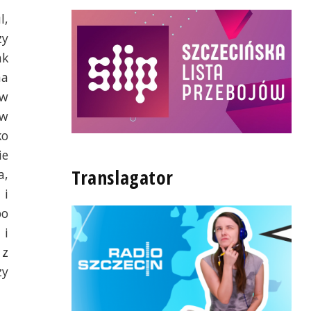
l,
zy
ak
ma
 w
 w
ko
ie
Translagator
a,
 i
bo
 i
 z
zy