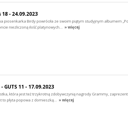
 18 - 24.09.2023
owa piosenkarka Birdy powróciła ze swoim piątym studyjnym albumem „Por
oncie niezliczoną ilość platynowych…
» więcej
 GUTS 11 - 17.09.2023
tka, która jest też trzykrotną zdobywczynią nagrody Grammy, zaprezen
st to płyta popowa z domieszką…
» więcej