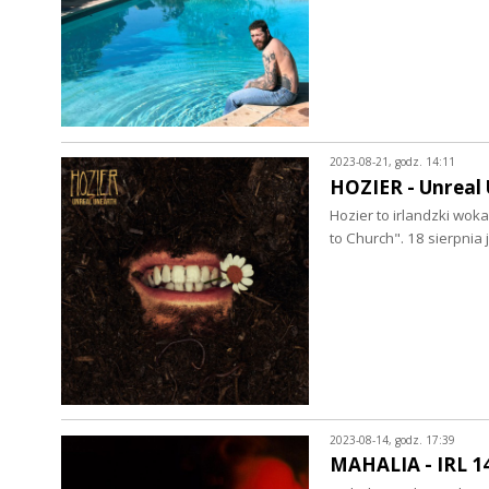
2023-08-21, godz. 14:11
HOZIER - Unreal 
Hozier to irlandzki wok
to Church". 18 sierpni
2023-08-14, godz. 17:39
MAHALIA - IRL 14