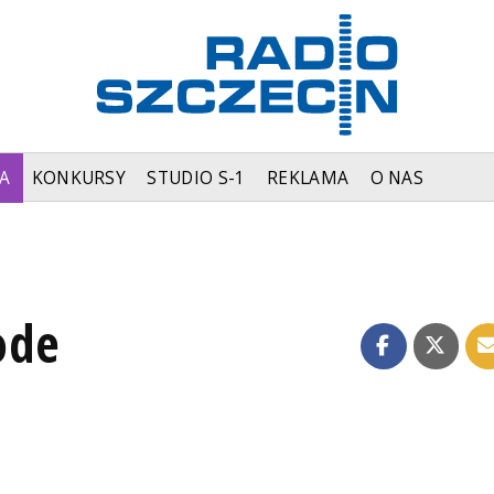
A
KONKURSY
STUDIO S-1
REKLAMA
O NAS
ode