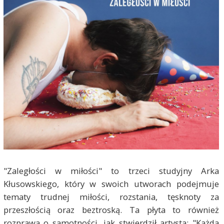
"Zaległości w miłości" to trzeci studyjny Arka
Kłusowskiego, który w swoich utworach podejmuje
tematy trudnej miłości, rozstania, tęsknoty za
przeszłością oraz beztroską. Ta płyta to również
rozprawa o samotności, jak stwierdził artysta: "Każda