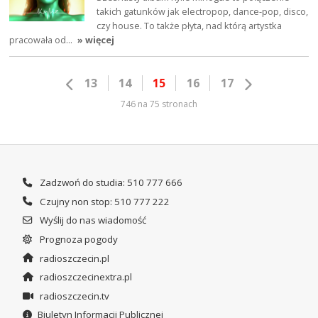
takich gatunków jak electropop, dance-pop, disco,
czy house. To także płyta, nad którą artystka
pracowała od…
» więcej
13
14
15
16
17
746 na 75 stronach
Zadzwoń do studia: 510 777 666
Czujny non stop: 510 777 222
Wyślij do nas wiadomość
Prognoza pogody
radioszczecin.pl
radioszczecinextra.pl
radioszczecin.tv
Biuletyn Informacji Publicznej