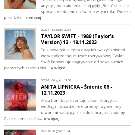
artysty. Jedna piosenka z tej płyty ,,Rush” stała się
sporym przebojem na świecie w tym roku. Dobrze
poradziła…
» więcej
2023-11-12, godz. 20:51
TAYLOR SWIFT - 1989 (Taylor's
Version) 13 - 19.11.2023
To z pewnością jedna z najciekawszych historii
we współczesnej muzyce rozrywkowej. Taylor
Swift kontynuuje nagrywanie od nowa swoich
pierwszych sześciu płyt…
» więcej
2023-11-06, godz. 11:36
ANITA LIPNICKA - Śnienie 06 -
12.11.2023
Anita Lipnicka prezentuje album, który jest
według niej bardzo różnorodny - wypełniony
utworami nadającymi się do tańca, jak i zadumy.
Za brzmienie części…
» więcej
2023-10-30, godz. 16:45