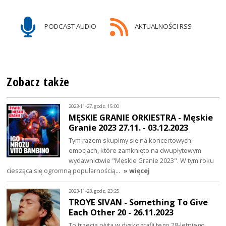
PODCAST AUDIO
AKTUALNOŚCI RSS
Zobacz także
2023-11-27, godz. 15:00
MĘSKIE GRANIE ORKIESTRA - Męskie
Granie 2023 27.11. - 03.12.2023
Tym razem skupimy się na koncertowych
emocjach, które zamknięto na dwupłytowym
wydawnictwie "Męskie Granie 2023". W tym roku
ciesząca się ogromną popularnością…
» więcej
2023-11-23, godz. 23:25
TROYE SIVAN - Something To Give
Each Other 20 - 26.11.2023
To trzecia płyta w dyskografii tego 28-letniego