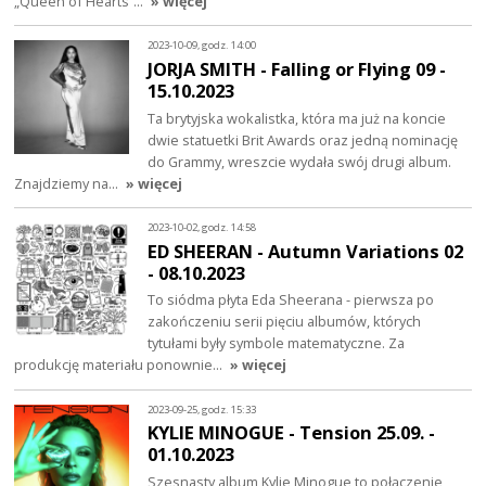
„Queen of Hearts”…
» więcej
2023-10-09, godz. 14:00
JORJA SMITH - Falling or Flying 09 -
15.10.2023
Ta brytyjska wokalistka, która ma już na koncie
dwie statuetki Brit Awards oraz jedną nominację
do Grammy, wreszcie wydała swój drugi album.
Znajdziemy na…
» więcej
2023-10-02, godz. 14:58
ED SHEERAN - Autumn Variations 02
- 08.10.2023
To siódma płyta Eda Sheerana - pierwsza po
zakończeniu serii pięciu albumów, których
tytułami były symbole matematyczne. Za
produkcję materiału ponownie…
» więcej
2023-09-25, godz. 15:33
KYLIE MINOGUE - Tension 25.09. -
01.10.2023
Szesnasty album Kylie Minogue to połączenie