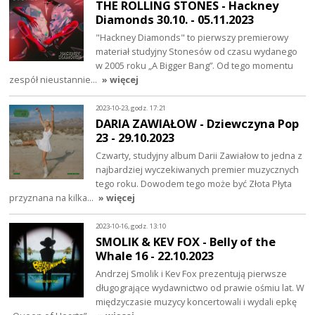
THE ROLLING STONES - Hackney
Diamonds 30.10. - 05.11.2023
"Hackney Diamonds" to pierwszy premierowy
materiał studyjny Stonesów od czasu wydanego
w 2005 roku „A Bigger Bang”. Od tego momentu
zespół nieustannie…
» więcej
2023-10-23, godz. 17:21
DARIA ZAWIAŁOW - Dziewczyna Pop
23 - 29.10.2023
Czwarty, studyjny album Darii Zawiałow to jedna z
najbardziej wyczekiwanych premier muzycznych
tego roku. Dowodem tego może być Złota Płyta
przyznana na kilka…
» więcej
2023-10-16, godz. 13:10
SMOLIK & KEV FOX - Belly of the
Whale 16 - 22.10.2023
Andrzej Smolik i Kev Fox prezentują pierwsze
długogrające wydawnictwo od prawie ośmiu lat. W
międzyczasie muzycy koncertowali i wydali epkę