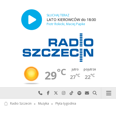
SŁUCHAJ TERAZ
LATO KIEROWCÓW do 18:00
Piotr Rokicki, Maciej Papke
°C
jutro
pojutrze
29
°C
°C
27
22
Najlepiej po prostu do nas zadzwoń
Odwiedź nas na Facebook-u
Odwiedź nas na X
Odwiedź nas na Instagram-ie
Odwiedź nas na TikTok-u
Szukaj nas na Spotify
Wyślij do nas w
Szukaj
Radio Szczecin
»
Muzyka
»
Płyta tygodnia