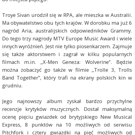
Troye Sivan urodził się w RPA, ale mieszka w Australii.
Ma obywatelstwo obu tych krajów. W dorobku ma już 6
nagród Aria, australijskich odpowiedników Grammy.
Do tego trzy nagrody MTV Europe Music Award i wiele
innych wyróżnień. Jest nie tylko piosenkarzem. Zajmuje
się także aktorstwem i zagrał w kilku popularnych
filmach m.in. ,,X-Men Geneza: Wolverine”. Będzie
można zobaczyć go także w filmie ,,Trolle 3, Trolls
Band Together”, który trafi na ekrany polskich kin w
grudniu.
Jego najnowszy album zyskał bardzo przychylne
recenzje krytyków muzycznych. Dostał maksymalną
ocenę pięciu gwiazdek od brytyjskiego New Musical
Express, 8 punktów na 10 możliwych od serwisu
Pitchfork i cztery gwiazdki na pięć możliwych od