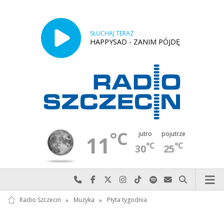
SŁUCHAJ TERAZ
HAPPYSAD - ZANIM PÓJDĘ
°C
jutro
pojutrze
11
°C
°C
30
25
Najlepiej po prostu do nas zadzwoń
Odwiedź nas na Facebook-u
Odwiedź nas na X
Odwiedź nas na Instagram-ie
Odwiedź nas na TikTok-u
Szukaj nas na Spotify
Wyślij do nas w
Szukaj
Radio Szczecin
»
Muzyka
»
Płyta tygodnia