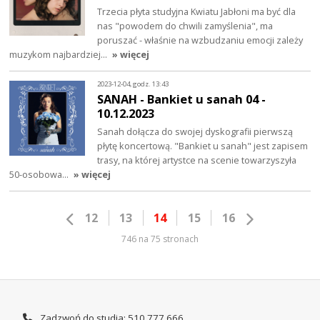
Trzecia płyta studyjna Kwiatu Jabłoni ma być dla
nas "powodem do chwili zamyślenia", ma
poruszać - właśnie na wzbudzaniu emocji zależy
muzykom najbardziej…
» więcej
2023-12-04, godz. 13:43
SANAH - Bankiet u sanah 04 -
10.12.2023
Sanah dołącza do swojej dyskografii pierwszą
płytę koncertową. "Bankiet u sanah" jest zapisem
trasy, na której artystce na scenie towarzyszyła
50-osobowa…
» więcej
12
13
14
15
16
746 na 75 stronach
Zadzwoń do studia: 510 777 666