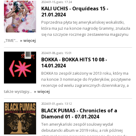
2024-01-15, godz. 17:24
KALI UCHIS - Orquídeas 15 -
21.01.2024
Poprzednia płyta tej amerykańskiej wokalistki,
która ma już na koncie nagrodę Grammy, znalazła
się na szczycie rocznego zestawienia magazynu
„TIME”…
» więcej
2024-01-08, godz. 15:01
BOKKA - BOKKA HITS 10 08 -
14.01.2024
BOKKA to zespół założony w 2013 roku, który ma
na koncie 3 nominacje do Fryderyków, pozytywne
recenzje od wielu zagranicznych dziennikarzy, a
także występy…
» więcej
2024-01-01, godz. 13:12
BLACK PUMAS - Chronicles of a
Diamond 01 - 07.01.2024
Ten amerykański zespół soulowy wydał
debiutancki album w 2019 roku, a rok później