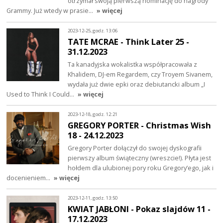
otrzymał swoją pierwszą nominację do nagrody
Grammy. Już wtedy w prasie…
» więcej
2023-12-25, godz. 13:06
TATE MCRAE - Think Later 25 -
31.12.2023
Ta kanadyjska wokalistka współpracowała z
Khalidem, DJ-em Regardem, czy Troyem Sivanem,
wydała już dwie epki oraz debiutancki album „I
Used to Think I Could…
» więcej
2023-12-18, godz. 12:21
GREGORY PORTER - Christmas Wish
18 - 24.12.2023
Gregory Porter dołączył do swojej dyskografii
pierwszy album świąteczny (wreszcie!). Płyta jest
hołdem dla ulubionej pory roku Gregory’ego, jak i
docenieniem…
» więcej
2023-12-11, godz. 13:50
KWIAT JABŁONI - Pokaz slajdów 11 -
17.12.2023