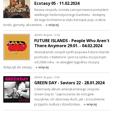
Ecstasy 05 - 11.02.2024
Nazwa zespołu została zainspirowana pomysłem
wielkiego hedonistycznego bankietu - dodajmy
do tego brzmienia w stylu baroque pop, a także
tuniki, gorsety, aksamitne…
» więcej
2024-01-29, godz. 12:34
FUTURE ISLANDS - People Who Aren't
There Anymore 29.01. - 04.02.2024
Amerykański zespół synth-popowa Future Islands
pochodzi z Baltimore i jest na rynku muzycznym
od 2006 roku - w ubiegłym tygodniu muzycy
dołączyli do swojej…
» więcej
2024-01-20, godz. 13:50
GREEN DAY - Saviors 22 - 28.01.2024
Czternasty album amerykańskiego zespołu
Green Day to "zaproszenie do mózgów
muzyków, ich zbiorowy duch, jak i zrozumienie
przyjaźni, kultury i dziedzictwa…
» więcej