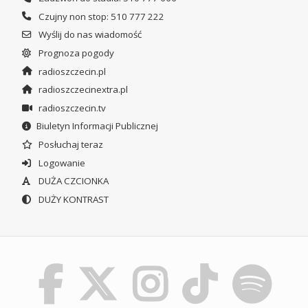
Czujny non stop: 510 777 222
Wyślij do nas wiadomość
Prognoza pogody
radioszczecin.pl
radioszczecinextra.pl
radioszczecin.tv
Biuletyn Informacji Publicznej
Posłuchaj teraz
Logowanie
DUŻA CZCIONKA
DUŻY KONTRAST