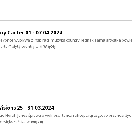
y Carter 01 - 07.04.2024
yoncé wypływa z inspiracji muzyką country, jednak sama artystka powie
rter" płytą country…
» więcej
sions 25 - 31.03.2024
cie Norah Jones śpiewa o wolności, tańcu i akceptacji tego, co przynosi życ
or większości…
» więcej