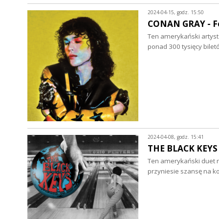
2024-04-15, godz. 15:50
CONAN GRAY - Fo
Ten amerykański artys
ponad 300 tysięcy bile
2024-04-08, godz. 15:41
THE BLACK KEYS -
Ten amerykański duet 
przyniesie szansę na ko