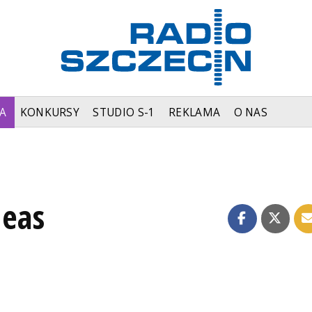
A
KONKURSY
STUDIO S-1
REKLAMA
O NAS
deas