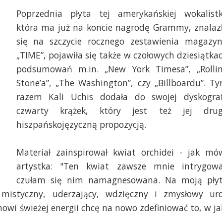
Poprzednia płyta tej amerykańskiej wokalistk
która ma już na koncie nagrodę Grammy, znalaz
się na szczycie rocznego zestawienia magazy
„TIME”, pojawiła się także w czołowych dziesiątka
podsumowań m.in. „New York Timesa”, „Rolli
Stone’a”, „The Washington”, czy „Billboardu”. T
razem Kali Uchis dodała do swojej dyskograf
czwarty krążek, który jest też jej dru
hiszpańskojęzyczną propozycją.
Materiał zainspirował kwiat orchidei - jak mó
artystka: "Ten kwiat zawsze mnie intrygowa
czułam się nim namagnesowana. Na moją pły
mistyczny, uderzający, wdzięczny i zmysłowy ur
owi świeżej energii chcę na nowo zdefiniować to, w ja