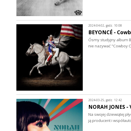
2024-04-02, godz. 10:08
BEYONCÉ - Cowbo
Ósmy studyjny album Be
nie nazywać "Cowboy Ca
2024-03-25, godz. 12:42
NORAH JONES - Vi
Na swojej dziewiątej pły
ją producent i współaut