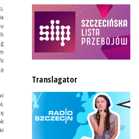
i,
ła
nu
ch
ng
ym
ii
gą
Translagator
wi
ł,
tę
ok
ki