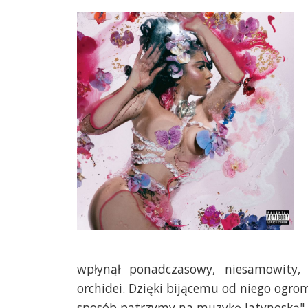
wpłynął ponadczasowy, niesamowity, 
orchidei. Dzięki bijącemu od niego ogrom
sposób patrzymy na muzykę latynoską".