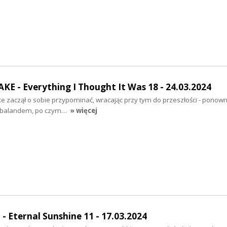
E - Everything I Thought It Was 18 - 24.03.2024
e zaczął o sobie przypominać, wracając przy tym do przeszłości - ponown
 Timbalandem, po czym…
» więcej
Eternal Sunshine 11 - 17.03.2024