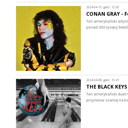
2024-04-15, godz. 15:50
CONAN GRAY - Fo
Ten amerykański artys
ponad 300 tysięcy bile
2024-04-08, godz. 15:41
THE BLACK KEYS -
Ten amerykański duet 
przyniesie szansę na ko