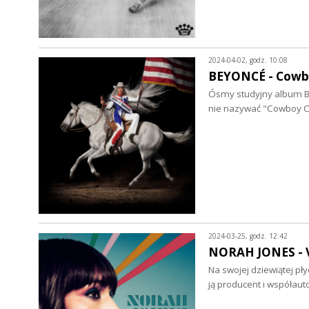
2024-04-02, godz. 10:08
BEYONCÉ - Cowbo
Ósmy studyjny album Be
nie nazywać "Cowboy Ca
2024-03-25, godz. 12:42
NORAH JONES - Vi
Na swojej dziewiątej pły
ją producent i współaut