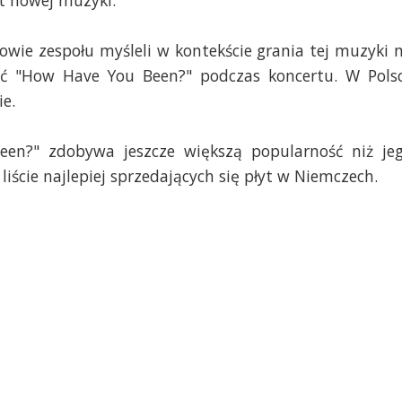
t nowej muzyki.
wie zespołu myśleli w kontekście grania tej muzyki 
ać "How Have You Been?" podczas koncertu. W Pols
e.
n?" zdobywa jeszcze większą popularność niż je
liście najlepiej sprzedających się płyt w Niemczech.