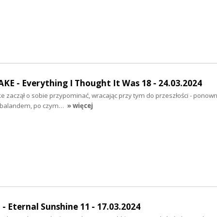
E - Everything I Thought It Was 18 - 24.03.2024
e zaczął o sobie przypominać, wracając przy tym do przeszłości - ponown
 Timbalandem, po czym…
» więcej
Eternal Sunshine 11 - 17.03.2024