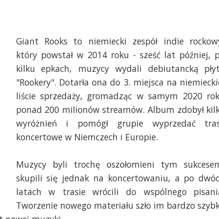
Giant Rooks to niemiecki zespół indie rockow
który powstał w 2014 roku - sześć lat później, 
kilku epkach, muzycy wydali debiutancką pły
"Rookery". Dotarła ona do 3. miejsca na niemiecki
liście sprzedaży, gromadząc w samym 2020 ro
ponad 200 milionów streamów. Album zdobył kil
wyróżnień i pomógł grupie wyprzedać tra
koncertowe w Niemczech i Europie.
Muzycy byli trochę oszołomieni tym sukcese
skupili się jednak na koncertowaniu, a po dwó
latach w trasie wrócili do wspólnego pisani
Tworzenie nowego materiału szło im bardzo szyb