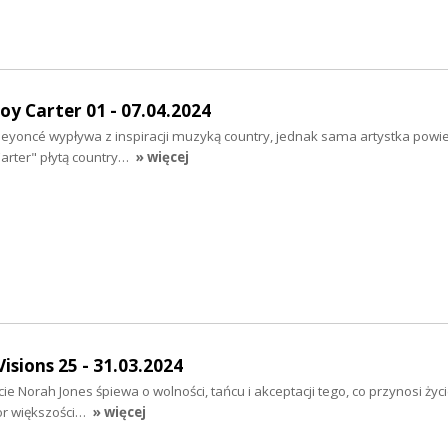
y Carter 01 - 07.04.2024
yoncé wypływa z inspiracji muzyką country, jednak sama artystka powie
rter" płytą country…
» więcej
sions 25 - 31.03.2024
cie Norah Jones śpiewa o wolności, tańcu i akceptacji tego, co przynosi życ
or większości…
» więcej