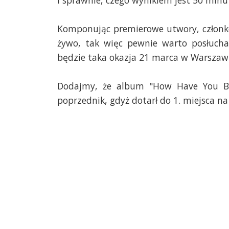
i sprawnie, czego wynikiem jest 50 minu
Komponując premierowe utwory, członko
żywo, tak więc pewnie warto posłuch
będzie taka okazja 21 marca w Warszawi
Dodajmy, że album "How Have You Bee
poprzednik, gdyż dotarł do 1. miejsca na 