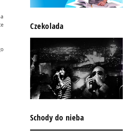
na
Czekolada
ce
go
Schody do nieba