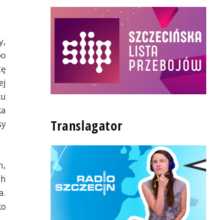
y,
po
tę
ej
ku
ka
Translagator
sy
m,
ch
a.
ko