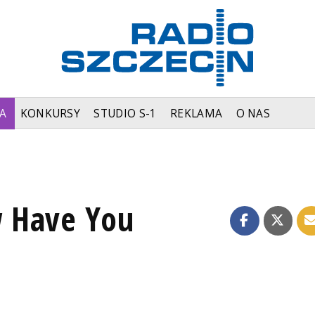
A
KONKURSY
STUDIO S-1
REKLAMA
O NAS
 Have You