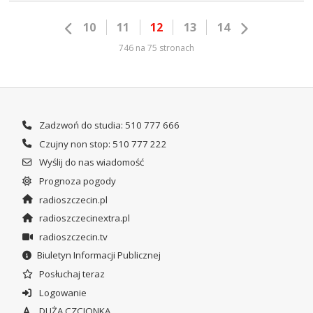
10
11
12
13
14
746 na 75 stronach
Zadzwoń do studia: 510 777 666
Czujny non stop: 510 777 222
Wyślij do nas wiadomość
Prognoza pogody
radioszczecin.pl
radioszczecinextra.pl
radioszczecin.tv
Biuletyn Informacji Publicznej
Posłuchaj teraz
Logowanie
DUŻA CZCIONKA