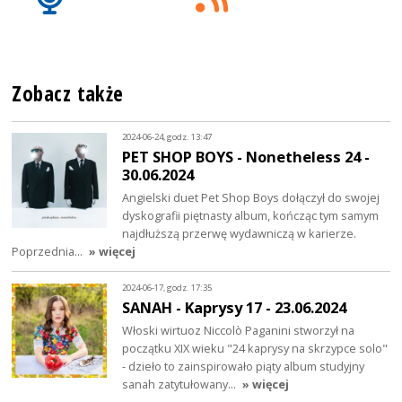
Zobacz także
2024-06-24, godz. 13:47
PET SHOP BOYS - Nonetheless 24 -
30.06.2024
Angielski duet Pet Shop Boys dołączył do swojej
dyskografii piętnasty album, kończąc tym samym
najdłuższą przerwę wydawniczą w karierze.
Poprzednia…
» więcej
2024-06-17, godz. 17:35
SANAH - Kaprysy 17 - 23.06.2024
Włoski wirtuoz Niccolò Paganini stworzył na
początku XIX wieku "24 kaprysy na skrzypce solo"
- dzieło to zainspirowało piąty album studyjny
sanah zatytułowany…
» więcej