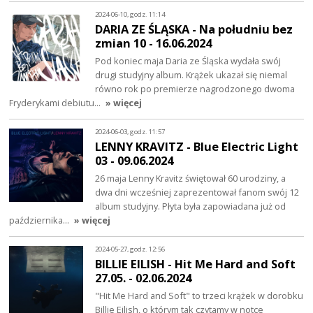
2024-06-10, godz. 11:14
DARIA ZE ŚLĄSKA - Na południu bez
zmian 10 - 16.06.2024
Pod koniec maja Daria ze Śląska wydała swój
drugi studyjny album. Krążek ukazał się niemal
równo rok po premierze nagrodzonego dwoma
Fryderykami debiutu…
» więcej
2024-06-03, godz. 11:57
LENNY KRAVITZ - Blue Electric Light
03 - 09.06.2024
26 maja Lenny Kravitz świętował 60 urodziny, a
dwa dni wcześniej zaprezentował fanom swój 12
album studyjny. Płyta była zapowiadana już od
października…
» więcej
2024-05-27, godz. 12:56
BILLIE EILISH - Hit Me Hard and Soft
27.05. - 02.06.2024
"Hit Me Hard and Soft" to trzeci krążek w dorobku
Billie Eilish, o którym tak czytamy w notce