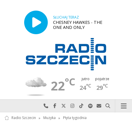
SŁUCHAJ TERAZ
CHESNEY HAWKES - THE
ONE AND ONLY
°C
jutro
pojutrze
22
°C
°C
24
29
Najlepiej po prostu do nas zadzwoń
Odwiedź nas na Facebook-u
Odwiedź nas na X
Odwiedź nas na Instagram-ie
Odwiedź nas na TikTok-u
Szukaj nas na Spotify
Wyślij do nas w
Szukaj
Radio Szczecin
»
Muzyka
»
Płyta tygodnia