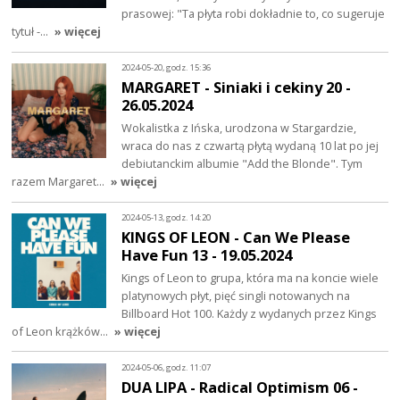
prasowej: "Ta płyta robi dokładnie to, co sugeruje
tytuł -…
» więcej
2024-05-20, godz. 15:36
MARGARET - Siniaki i cekiny 20 -
26.05.2024
Wokalistka z Ińska, urodzona w Stargardzie,
wraca do nas z czwartą płytą wydaną 10 lat po jej
debiutanckim albumie "Add the Blonde". Tym
razem Margaret…
» więcej
2024-05-13, godz. 14:20
KINGS OF LEON - Can We Please
Have Fun 13 - 19.05.2024
Kings of Leon to grupa, która ma na koncie wiele
platynowych płyt, pięć singli notowanych na
Billboard Hot 100. Każdy z wydanych przez Kings
of Leon krążków…
» więcej
2024-05-06, godz. 11:07
DUA LIPA - Radical Optimism 06 -