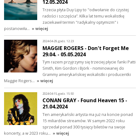
12.05.2024
Trzecia płyta Duy Lipy to "odwołanie do czystej
radości i szczęścia”. Kilka lat temu wokalistkę
zaciekawił termin "radykalny optymizm" i
postanowiła…
» więcej
2024-04-29, godz. 12:23
MAGGIE ROGERS - Don't Forget Me
29.04. - 05.05.2024
Tym razem przyjrzymy się trzeciej płycie fanki Patti
Smith, Kim Gordon i Björk - nominowanej do
Grammy amerykańskiej wokalistki i producentki
Maggie Rogers…
» więcej
2024-04-15, godz. 15:50
CONAN GRAY - Found Heaven 15 -
21.04.2024
Ten amerykański artysta ma już na koncie ponad
15 miliardów streamów. W samym 2022 roku
sprzedał ponad 300 tysięcy biletów na swoje
koncerty, a w 2023 roku…
» więcej