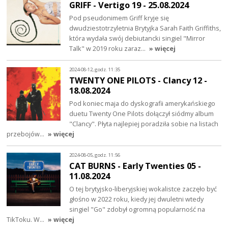
GRIFF - Vertigo 19 - 25.08.2024
Pod pseudonimem Griff kryje się
dwudziestotrzyletnia Brytyjka Sarah Faith Griffiths,
która wydała swój debiutancki singiel "Mirror
Talk" w 2019 roku zaraz…
» więcej
2024-08-12, godz. 11:35
TWENTY ONE PILOTS - Clancy 12 -
18.08.2024
Pod koniec maja do dyskografii amerykańskiego
duetu Twenty One Pilots dołączył siódmy album
"Clancy". Płyta najlepiej poradziła sobie na listach
przebojów…
» więcej
2024-08-05, godz. 11:56
CAT BURNS - Early Twenties 05 -
11.08.2024
O tej brytyjsko-liberyjskiej wokalistce zaczęło być
głośno w 2022 roku, kiedy jej dwuletni wtedy
singiel "Go" zdobył ogromną popularność na
TikToku. W…
» więcej