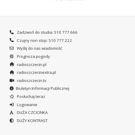
Zadzwoń do studia: 510 777 666
Czujny non stop: 510 777 222
Wyślij do nas wiadomość
Prognoza pogody
radioszczecin.pl
radioszczecinextra.pl
radioszczecin.tv
Biuletyn Informacji Publicznej
Posłuchaj teraz
Logowanie
DUŻA CZCIONKA
DUŻY KONTRAST