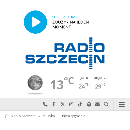
SŁUCHAJ TERAZ
ZOUZY - NA JEDEN
MOMENT
°C
jutro
pojutrze
13
°C
°C
24
29
Najlepiej po prostu do nas zadzwoń
Odwiedź nas na Facebook-u
Odwiedź nas na X
Odwiedź nas na Instagram-ie
Odwiedź nas na TikTok-u
Szukaj nas na Spotify
Wyślij do nas w
Szukaj
Radio Szczecin
»
Muzyka
»
Płyta tygodnia