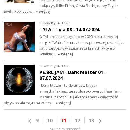
dołączyły Billie Eilish, Olivia Rodrigo, czy Taylor
Swift. Powiązań…
» więcej
2024-07-08, godz. 12:52
TYLA - Tyla 08 - 14.07.2024
O Tyli zrobiło się głośno w 2023 roku, kiedy jej
singiel "Water" znalazł się w pierwszej dziesiątce
list przebojów w szesnastu krajach, w tym w
Wielkiej…
» więcej
2024-07-01, godz. 12:50
PEARL JAM - Dark Matter 01 -
07.07.2024
"Dark Matter" to dwunasty krążek
amerykańskiego zespołu rockowego Pearl Jam.
Materiał narodził się ekspresowo - większość
płyty została nagrana w trzy…
» więcej
9
10
11
12
13
746 na 75 stronach