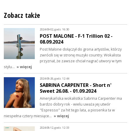
Zobacz także
2024-09-02, godz. 16:30
POST MALONE - F-1 Trillion 02 -
08.09.2024
Post Malone dołączył do grona artystów, którzy
zwrócili się w stronę muzyki country. Wokalista
przyznał, że zawsze chciał nagrać utwory w tym
stylu…
» więcej
2024-08-26, godz. 12:44
SABRINA CARPENTER - Short n'
Sweet 26.08. - 01.09.2024
Amerykańska wokalistka Sabrina Carpenter ma
bardzo dobry rok - wielu uważa jej utwór
"Espresso" za hit tego lata, a piosenka ta w
niespełna cztery miesiące…
» więcej
2024-08-12, godz. 12:33