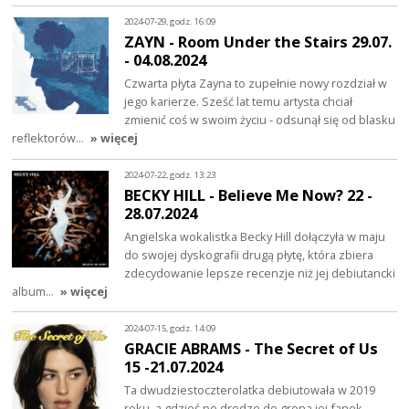
2024-07-29, godz. 16:09
ZAYN - Room Under the Stairs 29.07.
- 04.08.2024
Czwarta płyta Zayna to zupełnie nowy rozdział w
jego karierze. Sześć lat temu artysta chciał
zmienić coś w swoim życiu - odsunął się od blasku
reflektorów…
» więcej
2024-07-22, godz. 13:23
BECKY HILL - Believe Me Now? 22 -
28.07.2024
Angielska wokalistka Becky Hill dołączyła w maju
do swojej dyskografii drugą płytę, która zbiera
zdecydowanie lepsze recenzje niż jej debiutancki
album…
» więcej
2024-07-15, godz. 14:09
GRACIE ABRAMS - The Secret of Us
15 -21.07.2024
Ta dwudziestoczterolatka debiutowała w 2019
roku, a gdzieś po drodze do grona jej fanek