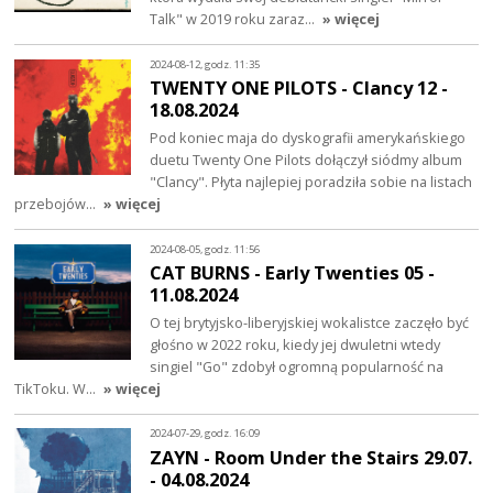
Talk" w 2019 roku zaraz…
» więcej
2024-08-12, godz. 11:35
TWENTY ONE PILOTS - Clancy 12 -
18.08.2024
Pod koniec maja do dyskografii amerykańskiego
duetu Twenty One Pilots dołączył siódmy album
"Clancy". Płyta najlepiej poradziła sobie na listach
przebojów…
» więcej
2024-08-05, godz. 11:56
CAT BURNS - Early Twenties 05 -
11.08.2024
O tej brytyjsko-liberyjskiej wokalistce zaczęło być
głośno w 2022 roku, kiedy jej dwuletni wtedy
singiel "Go" zdobył ogromną popularność na
TikToku. W…
» więcej
2024-07-29, godz. 16:09
ZAYN - Room Under the Stairs 29.07.
- 04.08.2024