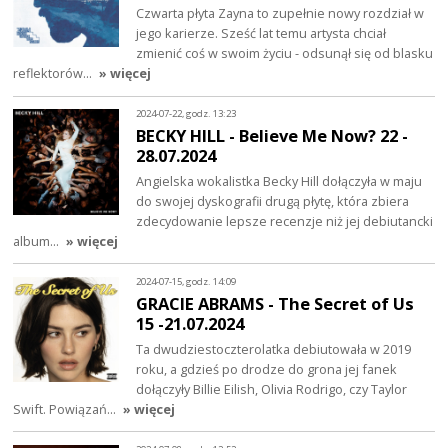
Czwarta płyta Zayna to zupełnie nowy rozdział w
jego karierze. Sześć lat temu artysta chciał
zmienić coś w swoim życiu - odsunął się od blasku
reflektorów…
» więcej
2024-07-22, godz. 13:23
BECKY HILL - Believe Me Now? 22 -
28.07.2024
Angielska wokalistka Becky Hill dołączyła w maju
do swojej dyskografii drugą płytę, która zbiera
zdecydowanie lepsze recenzje niż jej debiutancki
album…
» więcej
2024-07-15, godz. 14:09
GRACIE ABRAMS - The Secret of Us
15 -21.07.2024
Ta dwudziestoczterolatka debiutowała w 2019
roku, a gdzieś po drodze do grona jej fanek
dołączyły Billie Eilish, Olivia Rodrigo, czy Taylor
Swift. Powiązań…
» więcej