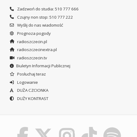
Zadzwoń do studia: 510 777 666
Czujny non stop: 510 777 222
Wyślij do nas wiadomość
Prognoza pogody
radioszczecin.pl
radioszczecinextra.pl
radioszczecin.tv
Biuletyn Informacji Publicznej
Posłuchaj teraz
Logowanie
DUŻA CZCIONKA
DUŻY KONTRAST