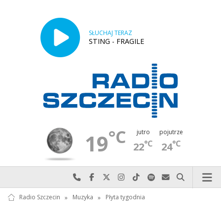
SŁUCHAJ TERAZ
STING - FRAGILE
°C
jutro
pojutrze
19
°C
°C
22
24
Najlepiej po prostu do nas zadzwoń
Odwiedź nas na Facebook-u
Odwiedź nas na X
Odwiedź nas na Instagram-ie
Odwiedź nas na TikTok-u
Szukaj nas na Spotify
Wyślij do nas w
Szukaj
Radio Szczecin
»
Muzyka
»
Płyta tygodnia