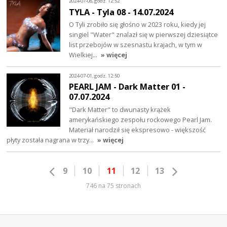
2024-07-08, godz. 12:52
TYLA - Tyla 08 - 14.07.2024
O Tyli zrobiło się głośno w 2023 roku, kiedy jej
singiel "Water" znalazł się w pierwszej dziesiątce
list przebojów w szesnastu krajach, w tym w
Wielkiej…
» więcej
2024-07-01, godz. 12:50
PEARL JAM - Dark Matter 01 -
07.07.2024
"Dark Matter" to dwunasty krążek
amerykańskiego zespołu rockowego Pearl Jam.
Materiał narodził się ekspresowo - większość
płyty została nagrana w trzy…
» więcej
9
10
11
12
13
746 na 75 stronach