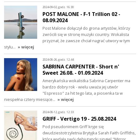
2024-09-02, godz. 16:30
POST MALONE - F-1 Trillion 02 -
08.09.2024
Post Malone dołączył do grona artystów, którzy
zwrócili się w stronę muzyki country. Wokalista
przyznał, że zawsze chciał nagrać utwory w tym
stylu…
» więcej
2024-08-26, godz. 12:44
SABRINA CARPENTER - Short n'
Sweet 26.08. - 01.09.2024
Amerykańska wokalistka Sabrina Carpenter ma
bardzo dobry rok - wielu uważa jej utwór
"Espresso" za hit tego lata, a piosenka ta w
niespełna cztery miesiące…
» więcej
2024-08-12, godz. 12:33
GRIFF - Vertigo 19 - 25.08.2024
Pod pseudonimem Griff kryje się
dwudziestotrzyletnia Brytyjka Sarah Faith Griffiths,
która wydała swój debiutancki singiel "Mirror