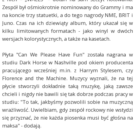
Zespół był ośmiokrotnie nominowany do Grammy i ma
na koncie trzy statuetki, a do tego nagrody NME, BRIT i
Juno. Czas na ich dziewiąty album, który ukazał się w
kilku limitowanych formatach - jako winyl w dwóch
wersjach kolorystycznych, a także na kasetach.
Płyta "Can We Please Have Fun" została nagrana w
studiu Dark Horse w Nashville pod okiem producenta
pracującego wcześniej m.in. z Harrym Stylesem, czy
Florence and the Machine. Muzycy wyznali, że na tej
płycie stworzyli dokładnie taką muzykę, jaką zawsze
chcieli i nigdy nie bawili się tak dobrze podczas pracy w
studiu: "To tak, jakbyśmy pozwolili sobie na muzyczną
wrażliwość. Uwielbiam, gdy zespół rockowy nie wstydzi
się przyznać, że nie każda piosenka musi być głośna na
maksa" - dodają.