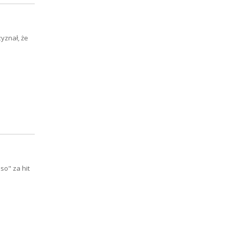
zyznał, że
so" za hit