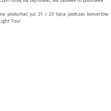
 czym lubię się zajmować, ale zabawa to podstawa".
a posłuchać już 21 i 23 lipca podczas koncertów
Light Tour.