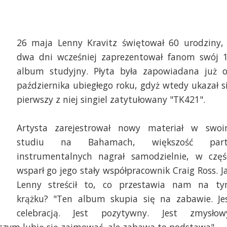
26 maja Lenny Kravitz świętował 60 urodziny,
dwa dni wcześniej zaprezentował fanom swój 
album studyjny. Płyta była zapowiadana już 
października ubiegłego roku, gdyż wtedy ukazał s
pierwszy z niej singiel zatytułowany "TK421".
Artysta zarejestrował nowy materiał w swo
studiu na Bahamach, większość part
instrumentalnych nagrał samodzielnie, w częś
wsparł go jego stały współpracownik Craig Ross. J
Lenny streścił to, co przestawia nam na t
krążku? "Ten album skupia się na zabawie. Je
celebracją. Jest pozytywny. Jest zmysłow