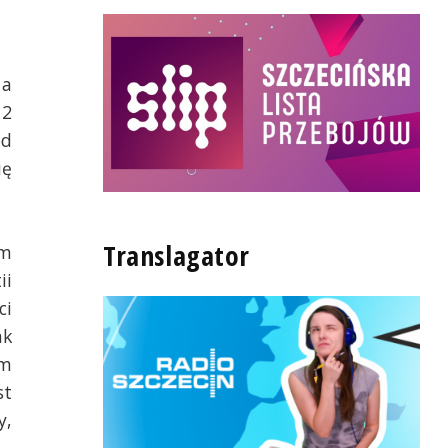
 a
12
od
ię
Translagator
im
ii
ci
ak
ym
st
y,