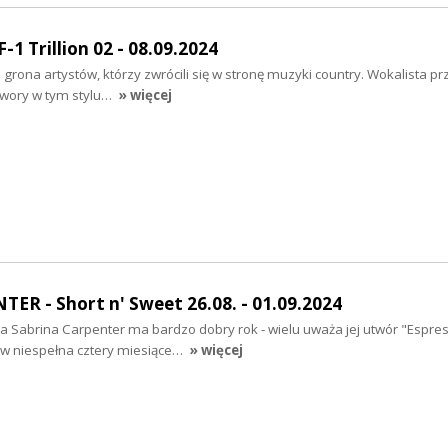
1 Trillion 02 - 08.09.2024
grona artystów, którzy zwrócili się w stronę muzyki country. Wokalista pr
twory w tym stylu…
» więcej
R - Short n' Sweet 26.08. - 01.09.2024
 Sabrina Carpenter ma bardzo dobry rok - wielu uważa jej utwór "Espres
a w niespełna cztery miesiące…
» więcej