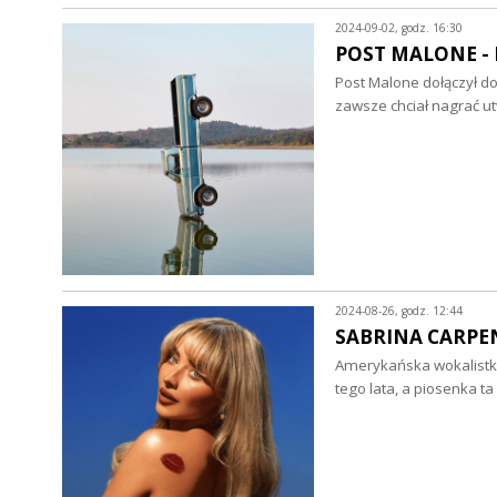
2024-09-02, godz. 16:30
POST MALONE - F-
Post Malone dołączył do 
zawsze chciał nagrać u
2024-08-26, godz. 12:44
SABRINA CARPENTE
Amerykańska wokalistka
tego lata, a piosenka t