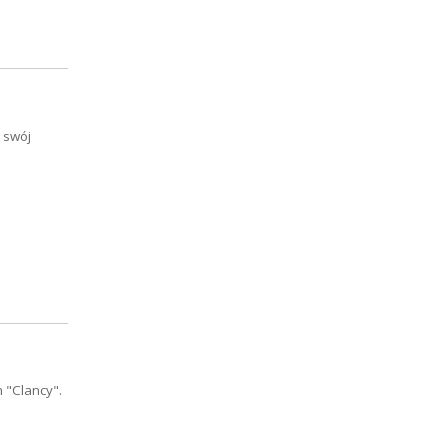
a swój
 "Clancy".