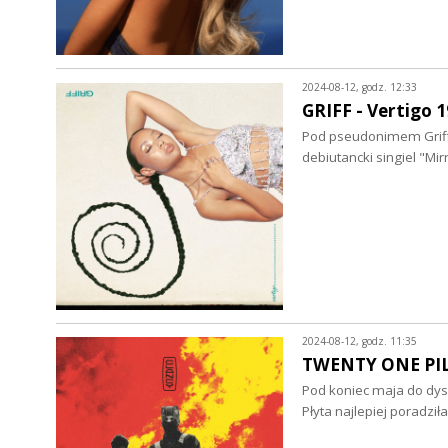
2024-08-12, godz. 12:33
GRIFF - Vertigo 1
Pod pseudonimem Griff k
debiutancki singiel "Mi
2024-08-12, godz. 11:35
TWENTY ONE PILO
Pod koniec maja do dys
Płyta najlepiej poradzi