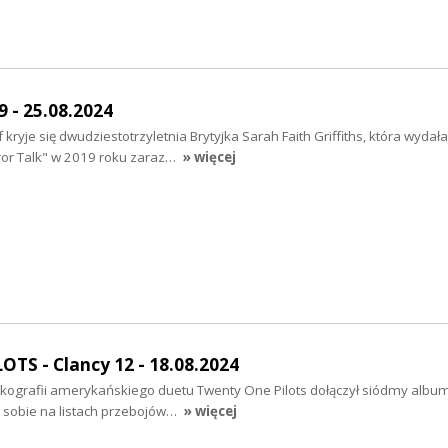
9 - 25.08.2024
ryje się dwudziestotrzyletnia Brytyjka Sarah Faith Griffiths, która wydał
rror Talk" w 2019 roku zaraz…
» więcej
TS - Clancy 12 - 18.08.2024
kografii amerykańskiego duetu Twenty One Pilots dołączył siódmy album
ła sobie na listach przebojów…
» więcej