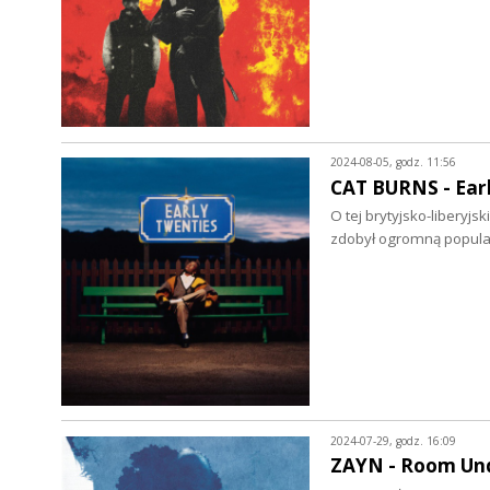
2024-08-05, godz. 11:56
CAT BURNS - Earl
O tej brytyjsko-liberyjs
zdobył ogromną popula
2024-07-29, godz. 16:09
ZAYN - Room Unde