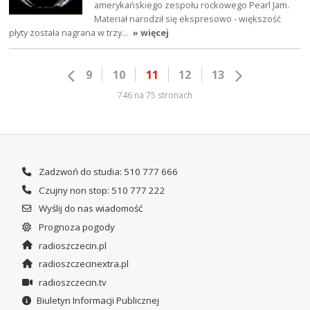
amerykańskiego zespołu rockowego Pearl Jam.
Materiał narodził się ekspresowo - większość
płyty została nagrana w trzy…
» więcej
9
10
11
12
13
746 na 75 stronach
Zadzwoń do studia: 510 777 666
Czujny non stop: 510 777 222
Wyślij do nas wiadomość
Prognoza pogody
radioszczecin.pl
radioszczecinextra.pl
radioszczecin.tv
Biuletyn Informacji Publicznej