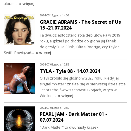
album…
» więcej
2024-07-15, godz. 14:09
GRACIE ABRAMS - The Secret of Us
15 -21.07.2024
Ta dwudziestoczterolatka debiutowała w 2019
roku, a gdzieś po drodze do grona jej fanek
dołączyły Billie Eilish, Olivia Rodrigo, czy Taylor
Swift. Powiązań…
» więcej
2024-07-08, godz. 12:52
TYLA - Tyla 08 - 14.07.2024
O Tyli zrobiło się głośno w 2023 roku, kiedy jej
singiel "Water" znalazł się w pierwszej dziesiątce
list przebojów w szesnastu krajach, w tym w
Wielkiej…
» więcej
2024-07-01, godz. 12:50
PEARL JAM - Dark Matter 01 -
07.07.2024
"Dark Matter" to dwunasty krążek