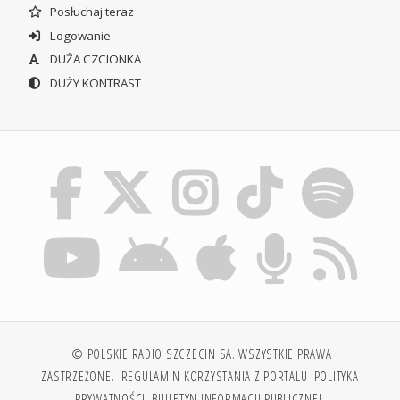
Posłuchaj teraz
Logowanie
DUŻA CZCIONKA
DUŻY KONTRAST
© POLSKIE RADIO SZCZECIN SA. WSZYSTKIE PRAWA
ZASTRZEŻONE.
REGULAMIN KORZYSTANIA Z PORTALU
POLITYKA
PRYWATNOŚCI
BIULETYN INFORMACJI PUBLICZNEJ