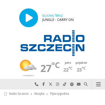
SŁUCHAJ TERAZ
JUNGLE - CARRY ON
°C
jutro
pojutrze
27
°C
°C
22
23
Najlepiej po prostu do nas zadzwoń
Odwiedź nas na Facebook-u
Odwiedź nas na X
Odwiedź nas na Instagram-ie
Odwiedź nas na TikTok-u
Szukaj nas na Spotify
Wyślij do nas w
Szukaj
Radio Szczecin
»
Muzyka
»
Płyta tygodnia