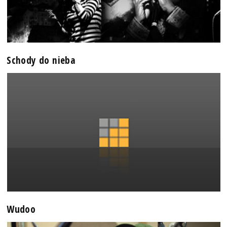
Schody do nieba
Wudoo