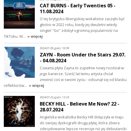
CAT BURNS - Early Twenties 05 -
11.08.2024
O tej brytyjsko-liberyjskiej wokalistce zaczęło być
głośno w 2022 roku, kiedy jej dwuletni wtedy
singiel "Go" zdobył ogromną popularność na
TikToku. W…
» więcej
2024-07-29, godz. 16:09
ZAYN - Room Under the Stairs 29.07.
- 04.08.2024
Czwarta płyta Zayna to zupełnie nowy rozdział w
jego karierze. Sześć lat temu artysta chciał
zmienić coś w swoim życiu - odsunął się od blasku
reflektorów…
» więcej
2024-07-22, godz. 13:23
BECKY HILL - Believe Me Now? 22 -
28.07.2024
Angielska wokalistka Becky Hill dołączyła w maju
do swojej dyskografii drugą płytę, która zbiera
zdecydowanie lepsze recenzje niż jej debiutancki