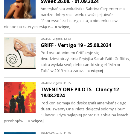
Sweet 26.08. - 01.09.2024
Amerykańska wokalistka Sabrina Carpenter ma
bardzo dobry rok - wielu uważa jej utwór
"Espresso" za hit tego lata, a piosenka ta w
niespełna cztery miesiące…
» więcej
2024-08-12, godz. 12:33
GRIFF - Vertigo 19 - 25.08.2024
Pod pseudonimem Griff kryje się
dwudziestotrzyletnia Brytyjka Sarah Faith Griffiths,
która wydała swój debiutancki singiel "Mirror
Talk" w 2019 roku zaraz…
» więcej
2024-08-12, godz. 11:35
TWENTY ONE PILOTS - Clancy 12 -
18.08.2024
Pod koniec maja do dyskografii amerykańskiego
duetu Twenty One Pilots dołączył siódmy album
"Clancy". Płyta najlepiej poradziła sobie na listach
przebojów…
» więcej
2024-08-05, godz. 11:56