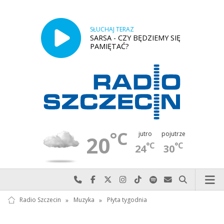
SŁUCHAJ TERAZ
SARSA - CZY BĘDZIEMY SIĘ
PAMIĘTAĆ?
°C
jutro
pojutrze
20
°C
°C
24
30
Najlepiej po prostu do nas zadzwoń
Odwiedź nas na Facebook-u
Odwiedź nas na X
Odwiedź nas na Instagram-ie
Odwiedź nas na TikTok-u
Szukaj nas na Spotify
Wyślij do nas w
Szukaj
Radio Szczecin
»
Muzyka
»
Płyta tygodnia