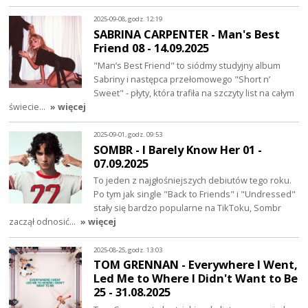
2025-09-08, godz. 12:19
SABRINA CARPENTER - Man's Best
Friend 08 - 14.09.2025
"Man’s Best Friend" to siódmy studyjny album
Sabriny i następca przełomowego "Short n’
Sweet" - płyty, która trafiła na szczyty list na całym
świecie…
» więcej
2025-09-01, godz. 09:53
SOMBR - I Barely Know Her 01 -
07.09.2025
To jeden z najgłośniejszych debiutów tego roku.
Po tym jak single "Back to Friends" i "Undressed"
stały się bardzo popularne na TikToku, Sombr
zaczął odnosić…
» więcej
2025-08-25, godz. 13:03
TOM GRENNAN - Everywhere I Went,
Led Me to Where I Didn't Want to Be
25 - 31.08.2025