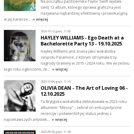
Na początku października Taylor Swift wydała
swój 12 album, którego oprawa graficzna jest
nazywana najbardziej efektowną i prowokacyjną
w jej karierze…
» więcej
2025-10-13, godz. 11:06
HAYLEY WILLIAMS - Ego Death at a
Bachelorette Party 13 - 19.10.2025
Hayley Williams jest znana jako wokalistka
zespołu Paramore, z którym otrzymała trzy
nagrody Grammy w 2015 i 2024 roku. We wrześniu
tego roku ogłoszono, że…
» więcej
2025-10-06, godz. 11:10
OLIVIA DEAN - The Art of Loving 06 -
12.10.2025
Ta Brytyjska wokalistka debiutowała w 2023 roku
albumem "Messy" - zebrał on entuzjastyczne
recenzje i potwierdził jej status jednej z
najciekawszych artystek…
» więcej
2025-09-29, godz. 11:29