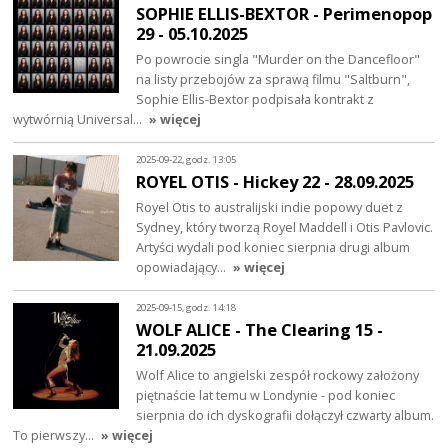
SOPHIE ELLIS-BEXTOR - Perimenopop
29 - 05.10.2025
Po powrocie singla "Murder on the Dancefloor"
na listy przebojów za sprawą filmu "Saltburn",
Sophie Ellis-Bextor podpisała kontrakt z
wytwórnią Universal…
» więcej
2025-09-22, godz. 13:05
ROYEL OTIS - Hickey 22 - 28.09.2025
Royel Otis to australijski indie popowy duet z
Sydney, który tworzą Royel Maddell i Otis Pavlovic.
Artyści wydali pod koniec sierpnia drugi album
opowiadający…
» więcej
2025-09-15, godz. 14:18
WOLF ALICE - The Clearing 15 -
21.09.2025
Wolf Alice to angielski zespół rockowy założony
piętnaście lat temu w Londynie - pod koniec
sierpnia do ich dyskografii dołączył czwarty album.
To pierwszy…
» więcej