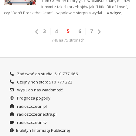
Tom Grennan to brytyjski wokalista znany między
innymi z takich przebojów jak "Little Bit of Love",
czy "Don't Break the Heart" - w połowie sierpnia wydał…
» więcej
3
4
5
6
7
746 na 75 stronach
Zadzwoń do studia: 510 777 666
Czujny non stop: 510 777 222
Wyślij do nas wiadomość
Prognoza pogody
radioszczecin.pl
radioszczecinextra.pl
radioszczecin.tv
Biuletyn Informacji Publicznej