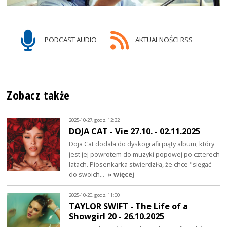
PODCAST AUDIO
AKTUALNOŚCI RSS
Zobacz także
2025-10-27, godz. 12:32
DOJA CAT - Vie 27.10. - 02.11.2025
Doja Cat dodała do dyskografii piąty album, który
jest jej powrotem do muzyki popowej po czterech
latach. Piosenkarka stwierdziła, że chce "sięgać
do swoich…
» więcej
2025-10-20, godz. 11:00
TAYLOR SWIFT - The Life of a
Showgirl 20 - 26.10.2025