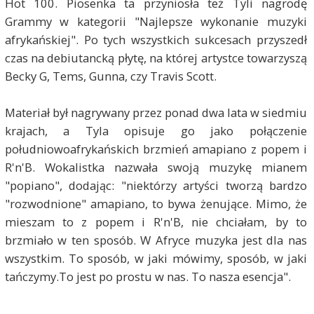
Hot 100. Piosenka ta przyniosła też Tyli nagrodę
Grammy w kategorii "Najlepsze wykonanie muzyki
afrykańskiej". Po tych wszystkich sukcesach przyszedł
czas na debiutancką płytę, na której artystce towarzyszą
Becky G, Tems, Gunna, czy Travis Scott.
Materiał był nagrywany przez ponad dwa lata w siedmiu
krajach, a Tyla opisuje go jako połączenie
południowoafrykańskich brzmień amapiano z popem i
R'n'B. Wokalistka nazwała swoją muzykę mianem
"popiano", dodając: "niektórzy artyści tworzą bardzo
"rozwodnione" amapiano, to bywa żenujące. Mimo, że
mieszam to z popem i R'n'B, nie chciałam, by to
brzmiało w ten sposób. W Afryce muzyka jest dla nas
wszystkim. To sposób, w jaki mówimy, sposób, w jaki
tańczymy.To jest po prostu w nas. To nasza esencja".