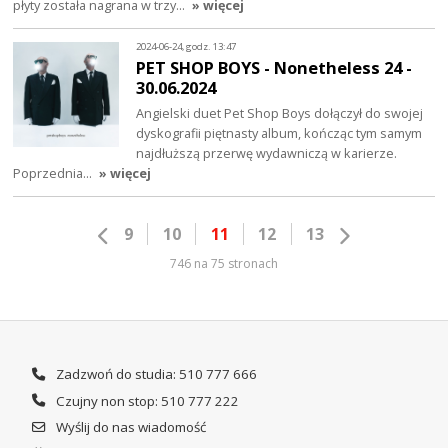
płyty została nagrana w trzy…
» więcej
2024-06-24, godz. 13:47
PET SHOP BOYS - Nonetheless 24 -
30.06.2024
Angielski duet Pet Shop Boys dołączył do swojej
dyskografii piętnasty album, kończąc tym samym
najdłuższą przerwę wydawniczą w karierze.
Poprzednia…
» więcej
9
10
11
12
13
746 na 75 stronach
Zadzwoń do studia: 510 777 666
Czujny non stop: 510 777 222
Wyślij do nas wiadomość