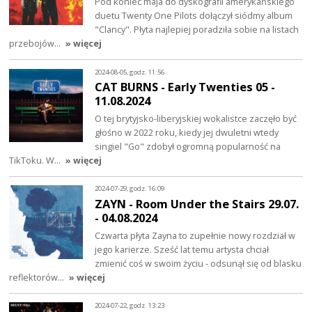
Pod koniec maja do dyskografii amerykańskiego
duetu Twenty One Pilots dołączył siódmy album
"Clancy". Płyta najlepiej poradziła sobie na listach
przebojów…
» więcej
2024-08-05, godz. 11:56
CAT BURNS - Early Twenties 05 -
11.08.2024
O tej brytyjsko-liberyjskiej wokalistce zaczęło być
głośno w 2022 roku, kiedy jej dwuletni wtedy
singiel "Go" zdobył ogromną popularność na
TikToku. W…
» więcej
2024-07-29, godz. 16:09
ZAYN - Room Under the Stairs 29.07.
- 04.08.2024
Czwarta płyta Zayna to zupełnie nowy rozdział w
jego karierze. Sześć lat temu artysta chciał
zmienić coś w swoim życiu - odsunął się od blasku
reflektorów…
» więcej
2024-07-22, godz. 13:23