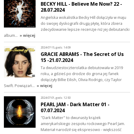
BECKY HILL - Believe Me Now? 22 -
28.07.2024
Angielska wokalistka Becky Hill dołączyła w maju
do swojej dyskografii drugą płytę, która zbiera
zdecydowanie lepsze recenzje niż jej debiutancki
album…
» więcej
2024-07-15, godz. 14:09
GRACIE ABRAMS - The Secret of Us
15 -21.07.2024
Ta dwudziestoczterolatka debiutowała w 2019
roku, a gdzieś po drodze do grona jej fanek
dołączyły Billie Eilish, Olivia Rodrigo, czy Taylor
Swift. Powiązań…
» więcej
2024-07-01, godz. 12:50
PEARL JAM - Dark Matter 01 -
07.07.2024
"Dark Matter" to dwunasty krążek
amerykańskiego zespołu rockowego Pearl Jam.
Materiał narodził się ekspresowo - większość