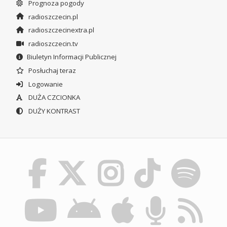
Prognoza pogody
radioszczecin.pl
radioszczecinextra.pl
radioszczecin.tv
Biuletyn Informacji Publicznej
Posłuchaj teraz
Logowanie
DUŻA CZCIONKA
DUŻY KONTRAST