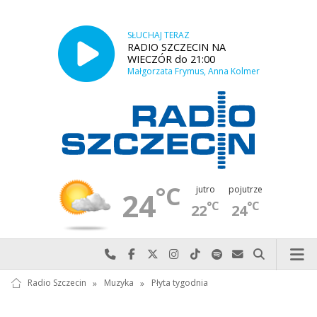
SŁUCHAJ TERAZ
RADIO SZCZECIN NA
WIECZÓR do 21:00
Małgorzata Frymus, Anna Kolmer
°C
jutro
pojutrze
24
°C
°C
22
24
Najlepiej po prostu do nas zadzwoń
Odwiedź nas na Facebook-u
Odwiedź nas na X
Odwiedź nas na Instagram-ie
Odwiedź nas na TikTok-u
Szukaj nas na Spotify
Wyślij do nas w
Szukaj
Radio Szczecin
»
Muzyka
»
Płyta tygodnia