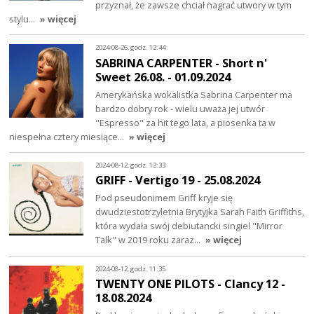
przyznał, że zawsze chciał nagrać utwory w tym
stylu…
» więcej
2024-08-26, godz. 12:44
SABRINA CARPENTER - Short n'
Sweet 26.08. - 01.09.2024
Amerykańska wokalistka Sabrina Carpenter ma
bardzo dobry rok - wielu uważa jej utwór
"Espresso" za hit tego lata, a piosenka ta w
niespełna cztery miesiące…
» więcej
2024-08-12, godz. 12:33
GRIFF - Vertigo 19 - 25.08.2024
Pod pseudonimem Griff kryje się
dwudziestotrzyletnia Brytyjka Sarah Faith Griffiths,
która wydała swój debiutancki singiel "Mirror
Talk" w 2019 roku zaraz…
» więcej
2024-08-12, godz. 11:35
TWENTY ONE PILOTS - Clancy 12 -
18.08.2024