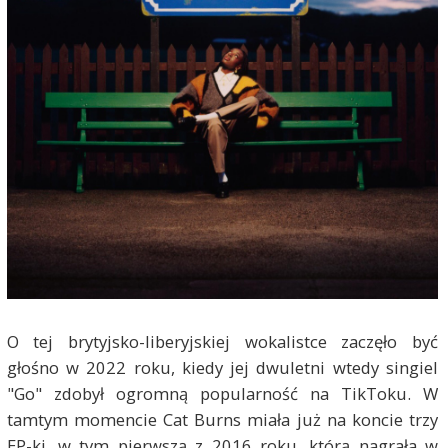
O tej brytyjsko-liberyjskiej wokalistce zaczęło być
głośno w 2022 roku, kiedy jej dwuletni wtedy singiel
"Go" zdobył ogromną popularność na TikToku. W
tamtym momencie Cat Burns miała już na koncie trzy
EP-ki, w tym pierwszą z 2016 roku, którą nagrała w