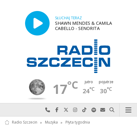
SŁUCHAJ TERAZ
SHAWN MENDES & CAMILA
CABELLO - SENORITA
°C
jutro
pojutrze
17
°C
°C
24
30
Najlepiej po prostu do nas zadzwoń
Odwiedź nas na Facebook-u
Odwiedź nas na X
Odwiedź nas na Instagram-ie
Odwiedź nas na TikTok-u
Szukaj nas na Spotify
Wyślij do nas w
Szukaj
Radio Szczecin
»
Muzyka
»
Płyta tygodnia