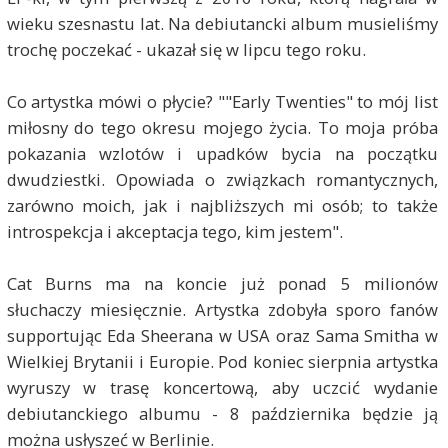
wieku szesnastu lat. Na debiutancki album musieliśmy
trochę poczekać - ukazał się w lipcu tego roku.
Co artystka mówi o płycie? ""Early Twenties" to mój list
miłosny do tego okresu mojego życia. To moja próba
pokazania wzlotów i upadków bycia na początku
dwudziestki. Opowiada o związkach romantycznych,
zarówno moich, jak i najbliższych mi osób; to także
introspekcja i akceptacja tego, kim jestem".
Cat Burns ma na koncie już ponad 5 milionów
słuchaczy miesięcznie. Artystka zdobyła sporo fanów
supportując Eda Sheerana w USA oraz Sama Smitha w
Wielkiej Brytanii i Europie. Pod koniec sierpnia artystka
wyruszy w trasę koncertową, aby uczcić wydanie
debiutanckiego albumu - 8 października będzie ją
można usłyszeć w Berlinie.