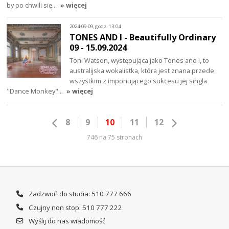
by po chwili się…
» więcej
2024-09-09, godz. 13:04
TONES AND I - Beautifully Ordinary
09 - 15.09.2024
Toni Watson, występująca jako Tones and I, to
australijska wokalistka, która jest znana przede
wszystkim z imponującego sukcesu jej singla
"Dance Monkey"…
» więcej
8
9
10
11
12
746 na 75 stronach
Zadzwoń do studia: 510 777 666
Czujny non stop: 510 777 222
Wyślij do nas wiadomość