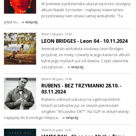
W połowie października ukazał się trzeci studyjny
album Natalii Szroeder - najlepiej materiał ten
przedstawią nam słowa samej wokalistki: "Ta
płyta to…
» więcej
2024-11-04, godz. 14:20
LEON BRIDGES - Leon 04 - 10.11.2024
Amerykański wokalista soulowy Leon Bridges
przyznał, że nowy, czwarty w jego karierze album
był w jego myślach już od dawna. Część utworów
zaczął pisać…
» więcej
2024-10-28, godz. 14:36
RUBENS - BEZ TRZYMANKI 28.10. -
03.11.2024
Rubens odnosił sukcesy na ogólnopolskich
listach przebojów już ze swoim pierwszym
singlem "Wszystko OK?". Na SLiP-ie dotarł wtedy
najwyżej do trzeciego miejsca…
» więcej
2024-10-21, godz. 12:51