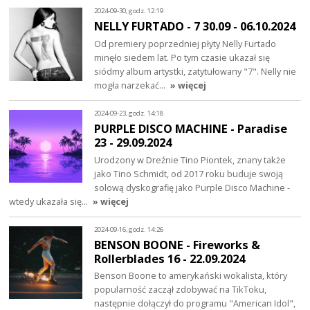
2024-09-30, godz. 12:19
NELLY FURTADO - 7 30.09 - 06.10.2024
Od premiery poprzedniej płyty Nelly Furtado
minęło siedem lat. Po tym czasie ukazał się
siódmy album artystki, zatytułowany "7". Nelly nie
mogła narzekać…
» więcej
2024-09-23, godz. 14:18
PURPLE DISCO MACHINE - Paradise
23 - 29.09.2024
Urodzony w Dreźnie Tino Piontek, znany także
jako Tino Schmidt, od 2017 roku buduje swoją
solową dyskografię jako Purple Disco Machine -
wtedy ukazała się…
» więcej
2024-09-16, godz. 14:26
BENSON BOONE - Fireworks &
Rollerblades 16 - 22.09.2024
Benson Boone to amerykański wokalista, który
popularność zaczął zdobywać na TikToku,
następnie dołączył do programu "American Idol",