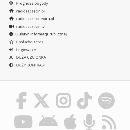
Prognoza pogody
radioszczecin.pl
radioszczecinextra.pl
radioszczecin.tv
Biuletyn Informacji Publicznej
Posłuchaj teraz
Logowanie
DUŻA CZCIONKA
DUŻY KONTRAST