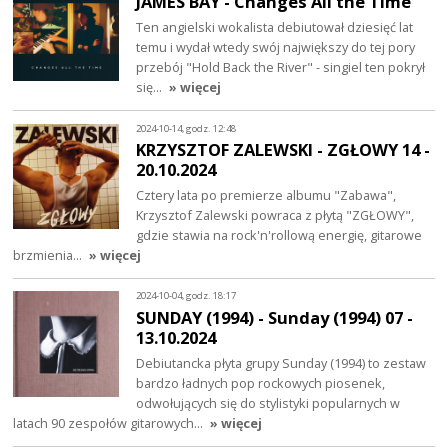
JAMES BAY - Changes All the Time
Ten angielski wokalista debiutował dziesięć lat
temu i wydał wtedy swój największy do tej pory
przebój "Hold Back the River" - singiel ten pokrył
się…
» więcej
2024-10-14, godz. 12:48
KRZYSZTOF ZALEWSKI - ZGŁOWY 14 -
20.10.2024
Cztery lata po premierze albumu "Zabawa",
Krzysztof Zalewski powraca z płytą "ZGŁOWY",
gdzie stawia na rock'n'rollową energię, gitarowe
brzmienia…
» więcej
2024-10-04, godz. 18:17
SUNDAY (1994) - Sunday (1994) 07 -
13.10.2024
Debiutancka płyta grupy Sunday (1994) to zestaw
bardzo ładnych pop rockowych piosenek,
odwołujących się do stylistyki popularnych w
latach 90 zespołów gitarowych…
» więcej