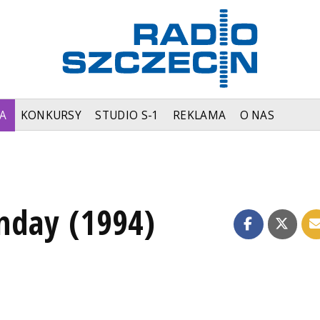
A
KONKURSY
STUDIO S-1
REKLAMA
O NAS
nday (1994)