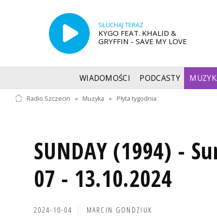
SŁUCHAJ TERAZ
KYGO FEAT. KHALID &
GRYFFIN - SAVE MY LOVE
WIADOMOŚCI
PODCASTY
MUZYK
Radio Szczecin
»
Muzyka
»
Płyta tygodnia
SUNDAY (1994) - Su
07 - 13.10.2024
2024-10-04
MARCIN GONDZIUK