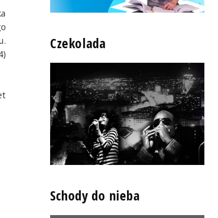
ka
go
Czekolada
u.
4)
et
Schody do nieba