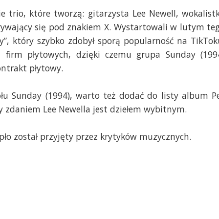
 trio, które tworzą: gitarzysta Lee Newell, wokalist
krywający się pod znakiem X. Wystartowali w lutym te
y”, który szybko zdobył sporą popularność na TikTok
h firm płytowych, dzięki czemu grupa Sunday (199
ontrakt płytowy.
połu Sunday (1994), warto też dodać do listy album P
ry zdaniem Lee Newella jest dziełem wybitnym.
pło został przyjęty przez krytyków muzycznych.