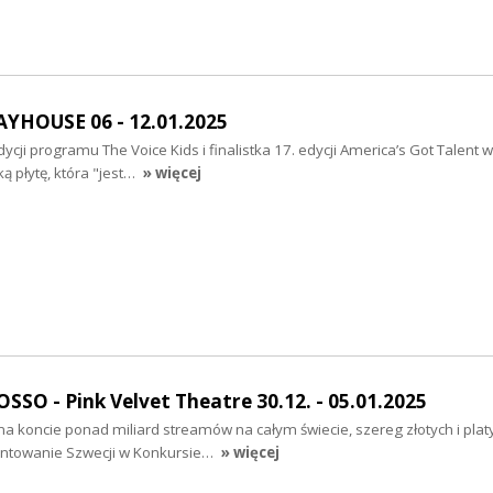
AYHOUSE 06 - 12.01.2025
ycji programu The Voice Kids i finalistka 17. edycji America’s Got Talent 
ą płytę, która "jest…
» więcej
O - Pink Velvet Theatre 30.12. - 05.01.2025
a koncie ponad miliard streamów na całym świecie, szereg złotych i pla
entowanie Szwecji w Konkursie…
» więcej