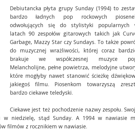
Debiutancka płyta grupy Sunday (1994) to zest
bardzo ładnych pop rockowych piosene
odwołujących się do stylistyki popularnych
latach 90 zespołów gitarowych takich jak Curv
Garbage, Mazzy Star czy Sundays. To także powr
do muzycznej wrażliwości, której coraz bardzi
brakuje we współczesnej muzyce po
Melancholijne, pełne powietrza, melodyjne utwor
które mogłyby nawet stanowić ścieżkę dźwięko
jakiegoś filmu. Piosenkom towarzyszą zresz
bardzo ciekawe teledyski.
Ciekawe jest też pochodzenie nazwy zespołu. Swo
yli w niedzielę, stąd Sunday. A 1994 w nawiasie 
ów filmów z rocznikiem w nawiasie.