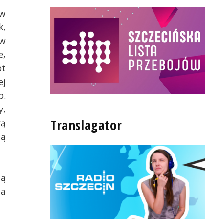
aw
k,
 w
e,
ót
ej
p.
y,
Translagator
wą
tą
ją
ma