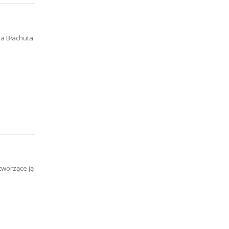
ia Błachuta
tworzące ją