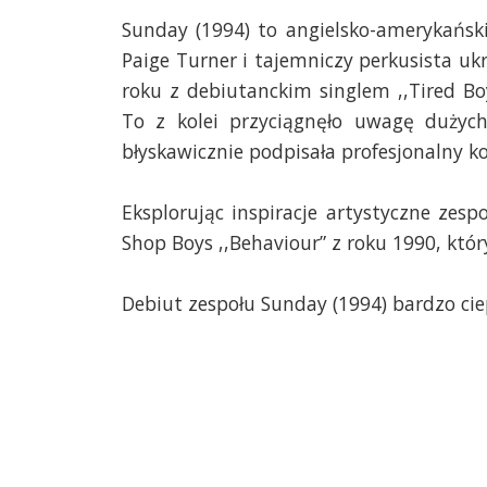
Sunday (1994) to angielsko-amerykańskie
Paige Turner i tajemniczy perkusista u
roku z debiutanckim singlem ,,Tired Bo
To z kolei przyciągnęło uwagę dużyc
błyskawicznie podpisała profesjonalny k
Eksplorując inspiracje artystyczne zes
Shop Boys ,,Behaviour” z roku 1990, któ
Debiut zespołu Sunday (1994) bardzo cie