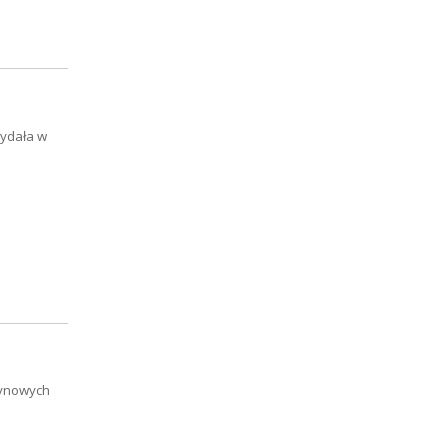
wydała w
tynowych