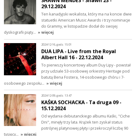
SHAWN MENDES - Shawn 23 -
29.12.2024
Ten kanadyjski wokalista, który ma na koncie dwie
statuetki American Music Awards i trzy nominacje
do Grammy, w listopadzie dodał do swojej
dyskografii piąty…
» więcej
2024-12-16, godz. 15:01
DUA LIPA - Live from the Royal
Albert Hall 16 - 22.12.2024
To pierwszy koncertowy album Duy Lipy - powstał
przy udziale 53-osobowej orkiestry Heritage pod
batutą Bena Fostera, 14-osobowego chóru i 7-
osobowego zespołu…
» więcej
2024-12-09, godz. 13:47
KAŚKA SOCHACKA - Ta druga 09 -
15.12.2024
Od wydania debiutanckiego albumu Kaśki, "Ciche
Dni", minęły trzy lata. Krążek ten zyskał status
potrójnej platynowej płyty i przekroczył liczbę 90
tysięcy…
» więcej