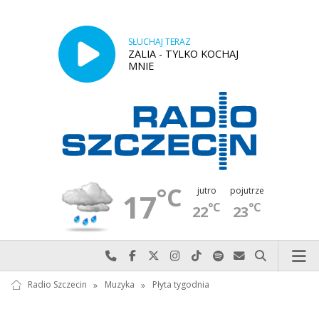
SŁUCHAJ TERAZ
ZALIA - TYLKO KOCHAJ
MNIE
°C
jutro
pojutrze
17
°C
°C
22
23
Najlepiej po prostu do nas zadzwoń
Odwiedź nas na Facebook-u
Odwiedź nas na X
Odwiedź nas na Instagram-ie
Odwiedź nas na TikTok-u
Szukaj nas na Spotify
Wyślij do nas w
Szukaj
Radio Szczecin
»
Muzyka
»
Płyta tygodnia