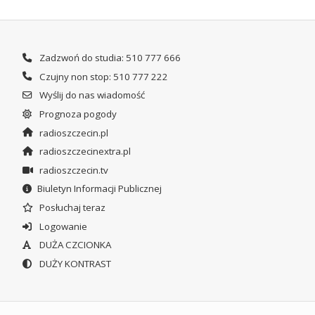
Zadzwoń do studia: 510 777 666
Czujny non stop: 510 777 222
Wyślij do nas wiadomość
Prognoza pogody
radioszczecin.pl
radioszczecinextra.pl
radioszczecin.tv
Biuletyn Informacji Publicznej
Posłuchaj teraz
Logowanie
DUŻA CZCIONKA
DUŻY KONTRAST