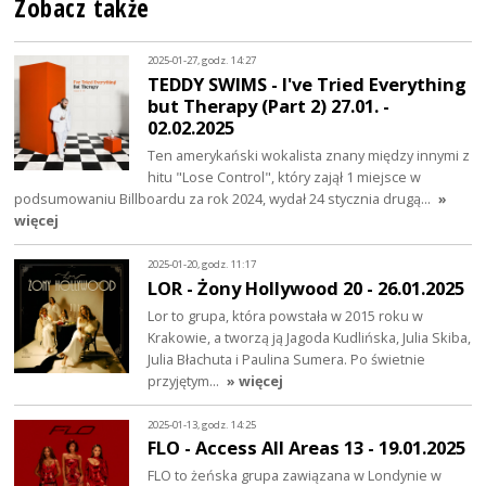
Zobacz także
2025-01-27, godz. 14:27
TEDDY SWIMS - I've Tried Everything
but Therapy (Part 2) 27.01. -
02.02.2025
Ten amerykański wokalista znany między innymi z
hitu "Lose Control", który zajął 1 miejsce w
podsumowaniu Billboardu za rok 2024, wydał 24 stycznia drugą…
»
więcej
2025-01-20, godz. 11:17
LOR - Żony Hollywood 20 - 26.01.2025
Lor to grupa, która powstała w 2015 roku w
Krakowie, a tworzą ją Jagoda Kudlińska, Julia Skiba,
Julia Błachuta i Paulina Sumera. Po świetnie
przyjętym…
» więcej
2025-01-13, godz. 14:25
FLO - Access All Areas 13 - 19.01.2025
FLO to żeńska grupa zawiązana w Londynie w