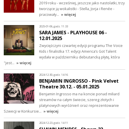
2019 roku - wcześniej, jeszcze jako nastolatki, trzy
tworzące ją wokalistki - Stella, Jorja i Renée -
pracowały…
» więcej
2025-01-06, godz. 11:33
SARA JAMES - PLAYHOUSE 06 -
12.01.2025
Zwyciężczyni czwartej edycji programu The Voice
Kids i finalistka 17. edycji America’s Got Talent
wydała w październiku debiutancką płytę, która
"jest…
» więcej
2024-12-30, godz. 14:16
BENJAMIN INGROSSO - Pink Velvet
Theatre 30.12. - 05.01.2025
Benjamin Ingrosso ma na koncie ponad miliard
streamów na całym świecie, szereg złotych i
platynowych wyróżnień oraz reprezentowanie
Szwecji w Konkursie…
» więcej
2024-12-23, godz. 14:11