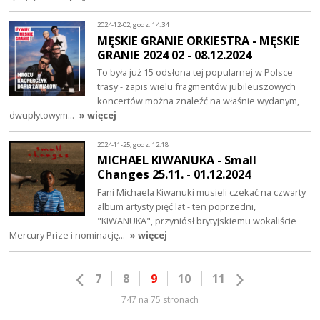
2024-12-02, godz. 14:34
MĘSKIE GRANIE ORKIESTRA - MĘSKIE
GRANIE 2024 02 - 08.12.2024
To była już 15 odsłona tej popularnej w Polsce
trasy - zapis wielu fragmentów jubileuszowych
koncertów można znaleźć na właśnie wydanym,
dwupłytowym…
» więcej
2024-11-25, godz. 12:18
MICHAEL KIWANUKA - Small
Changes 25.11. - 01.12.2024
Fani Michaela Kiwanuki musieli czekać na czwarty
album artysty pięć lat - ten poprzedni,
"KIWANUKA", przyniósł brytyjskiemu wokaliście
Mercury Prize i nominację…
» więcej
7
8
9
10
11
747 na 75 stronach