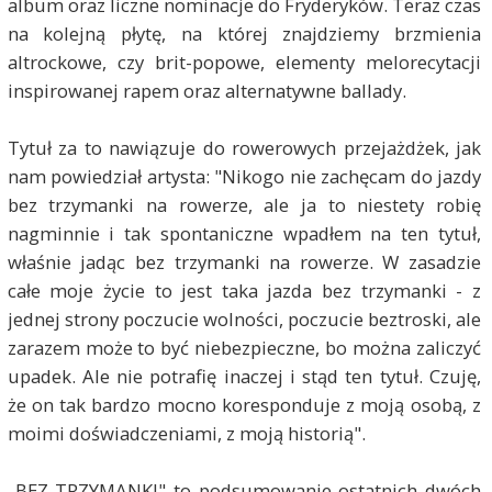
album oraz liczne nominacje do Fryderyków. Teraz czas
na kolejną płytę, na której znajdziemy brzmienia
altrockowe, czy brit-popowe, elementy melorecytacji
inspirowanej rapem oraz alternatywne ballady.
Tytuł za to nawiązuje do rowerowych przejażdżek, jak
nam powiedział artysta: "Nikogo nie zachęcam do jazdy
bez trzymanki na rowerze, ale ja to niestety robię
nagminnie i tak spontaniczne wpadłem na ten tytuł,
właśnie jadąc bez trzymanki na rowerze. W zasadzie
całe moje życie to jest taka jazda bez trzymanki - z
jednej strony poczucie wolności, poczucie beztroski, ale
zarazem może to być niebezpieczne, bo można zaliczyć
upadek. Ale nie potrafię inaczej i stąd ten tytuł. Czuję,
że on tak bardzo mocno koresponduje z moją osobą, z
moimi doświadczeniami, z moją historią".
„BEZ TRZYMANKI" to podsumowanie ostatnich dwóch