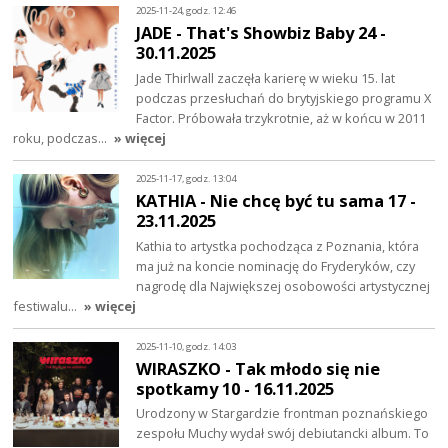
2025-11-24, godz. 12:46
JADE - That's Showbiz Baby 24 -
30.11.2025
Jade Thirlwall zaczęła karierę w wieku 15. lat
podczas przesłuchań do brytyjskiego programu X
Factor. Próbowała trzykrotnie, aż w końcu w 2011
roku, podczas…
» więcej
2025-11-17, godz. 13:04
KATHIA - Nie chcę być tu sama 17 -
23.11.2025
Kathia to artystka pochodząca z Poznania, która
ma już na koncie nominację do Fryderyków, czy
nagrodę dla Największej osobowości artystycznej
festiwalu…
» więcej
2025-11-10, godz. 14:03
WIRASZKO - Tak młodo się nie
spotkamy 10 - 16.11.2025
Urodzony w Stargardzie frontman poznańskiego
zespołu Muchy wydał swój debiutancki album. To