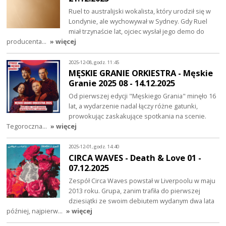
Ruel to australijski wokalista, który urodził się w
Londynie, ale wychowywał w Sydney. Gdy Ruel
miał trzynaście lat, ojciec wysłał jego demo do
producenta…
» więcej
2025-12-08, godz. 11:45
MĘSKIE GRANIE ORKIESTRA - Męskie
Granie 2025 08 - 14.12.2025
Od pierwszej edycji "Męskiego Grania" minęło 16
lat, a wydarzenie nadal łączy różne gatunki,
prowokując zaskakujące spotkania na scenie.
Tegoroczna…
» więcej
2025-12-01, godz. 14:40
CIRCA WAVES - Death & Love 01 -
07.12.2025
Zespół Circa Waves powstał w Liverpoolu w maju
2013 roku. Grupa, zanim trafiła do pierwszej
dziesiątki ze swoim debiutem wydanym dwa lata
później, najpierw…
» więcej