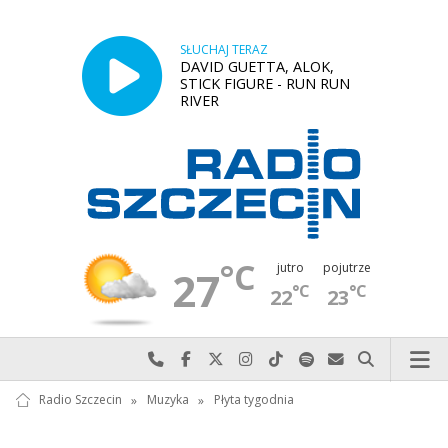
SŁUCHAJ TERAZ
DAVID GUETTA, ALOK,
STICK FIGURE - RUN RUN
RIVER
°C
jutro
pojutrze
27
°C
°C
22
23
Najlepiej po prostu do nas zadzwoń
Odwiedź nas na Facebook-u
Odwiedź nas na X
Odwiedź nas na Instagram-ie
Odwiedź nas na TikTok-u
Szukaj nas na Spotify
Wyślij do nas w
Szukaj
Radio Szczecin
»
Muzyka
»
Płyta tygodnia