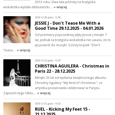
2013 roku. Dwa lata później na brytyjska
wokalistka wydała debiutancki…
» więcej
2025-12-29, godz. 12:58
JESSIE J - Don’t Tease Me With a
Good Time 29.12.2025 - 04.01.2026
Od premiery poprzedniej płyty Jessie J minęło 7
lat, jednak ta brytyjska wokalistka nie uważa, że to
jej powrót do muzyki. Szósty krążek "Don't
Tease…
» więcej
2025-12-22, godz. 13:47
CHRISTINA AGUILERA - Christmas in
Paris 22 - 28.12.2025
Minęło 25 lat od wydania świątecznego albumu
Christiny Aguilery "My Kind of Christmas", co
artystka postanowiła celebrować w Paryżu.
Zapisem tego faktu…
» więcej
2025-12-15, godz. 14:32
RUEL - Kicking My Feet 15 -
21.12.2025