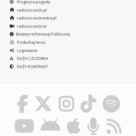
Prognoza pogody
radioszczecin.pl
radioszczecinextra.pl
radioszczecin.tv
Biuletyn Informacji Publicznej
Posłuchaj teraz
Logowanie
DUŻA CZCIONKA
DUŻY KONTRAST