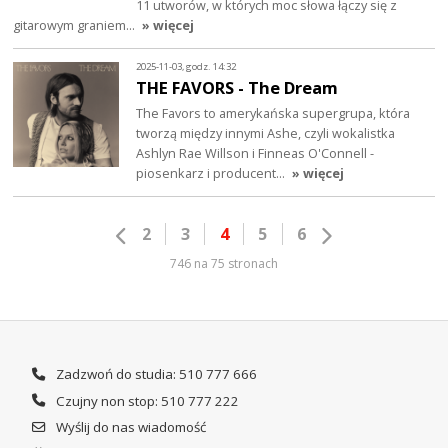
11 utworów, w których moc słowa łączy się z
gitarowym graniem…
» więcej
2025-11-03, godz. 14:32
THE FAVORS - The Dream
The Favors to amerykańska supergrupa, która
tworzą między innymi Ashe, czyli wokalistka
Ashlyn Rae Willson i Finneas O'Connell -
piosenkarz i producent…
» więcej
2
3
4
5
6
746 na 75 stronach
Zadzwoń do studia: 510 777 666
Czujny non stop: 510 777 222
Wyślij do nas wiadomość