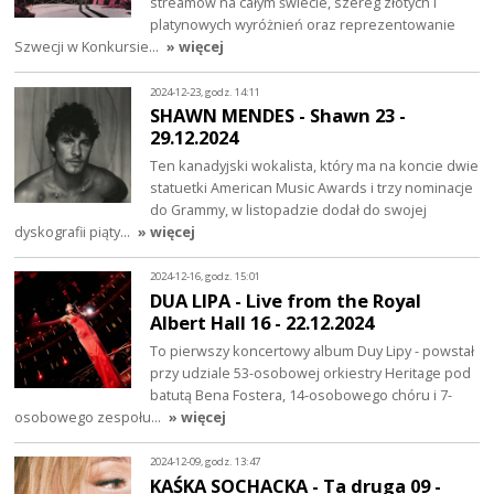
streamów na całym świecie, szereg złotych i
platynowych wyróżnień oraz reprezentowanie
Szwecji w Konkursie…
» więcej
2024-12-23, godz. 14:11
SHAWN MENDES - Shawn 23 -
29.12.2024
Ten kanadyjski wokalista, który ma na koncie dwie
statuetki American Music Awards i trzy nominacje
do Grammy, w listopadzie dodał do swojej
dyskografii piąty…
» więcej
2024-12-16, godz. 15:01
DUA LIPA - Live from the Royal
Albert Hall 16 - 22.12.2024
To pierwszy koncertowy album Duy Lipy - powstał
przy udziale 53-osobowej orkiestry Heritage pod
batutą Bena Fostera, 14-osobowego chóru i 7-
osobowego zespołu…
» więcej
2024-12-09, godz. 13:47
KAŚKA SOCHACKA - Ta druga 09 -