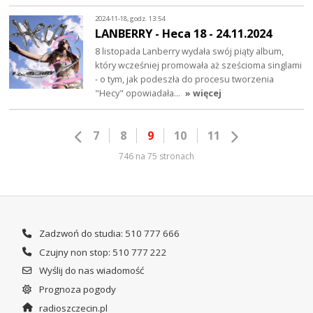
2024-11-18, godz. 13:54
LANBERRY - Heca 18 - 24.11.2024
8 listopada Lanberry wydała swój piąty album,
który wcześniej promowała aż sześcioma singlami
- o tym, jak podeszła do procesu tworzenia
"Hecy" opowiadała…
» więcej
7
8
9
10
11
746 na 75 stronach
Zadzwoń do studia: 510 777 666
Czujny non stop: 510 777 222
Wyślij do nas wiadomość
Prognoza pogody
radioszczecin.pl