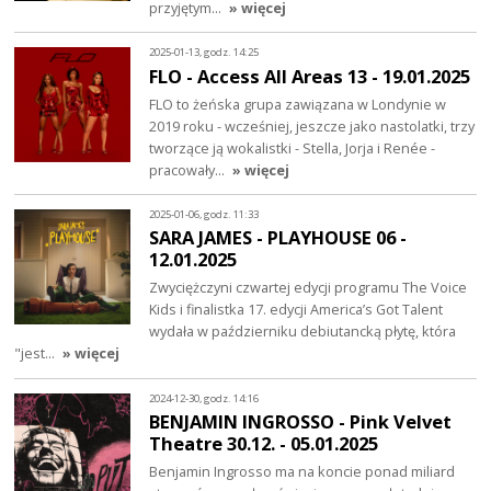
przyjętym…
» więcej
2025-01-13, godz. 14:25
FLO - Access All Areas 13 - 19.01.2025
FLO to żeńska grupa zawiązana w Londynie w
2019 roku - wcześniej, jeszcze jako nastolatki, trzy
tworzące ją wokalistki - Stella, Jorja i Renée -
pracowały…
» więcej
2025-01-06, godz. 11:33
SARA JAMES - PLAYHOUSE 06 -
12.01.2025
Zwyciężczyni czwartej edycji programu The Voice
Kids i finalistka 17. edycji America’s Got Talent
wydała w październiku debiutancką płytę, która
"jest…
» więcej
2024-12-30, godz. 14:16
BENJAMIN INGROSSO - Pink Velvet
Theatre 30.12. - 05.01.2025
Benjamin Ingrosso ma na koncie ponad miliard