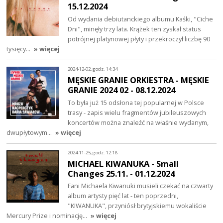
15.12.2024
Od wydania debiutanckiego albumu Kaśki, "Ciche
Dni", minęły trzy lata. Krążek ten zyskał status
potrójnej platynowej płyty i przekroczył liczbę 90
tysięcy…
» więcej
2024-12-02, godz. 14:34
MĘSKIE GRANIE ORKIESTRA - MĘSKIE
GRANIE 2024 02 - 08.12.2024
To była już 15 odsłona tej popularnej w Polsce
trasy - zapis wielu fragmentów jubileuszowych
koncertów można znaleźć na właśnie wydanym,
dwupłytowym…
» więcej
2024-11-25, godz. 12:18
MICHAEL KIWANUKA - Small
Changes 25.11. - 01.12.2024
Fani Michaela Kiwanuki musieli czekać na czwarty
album artysty pięć lat - ten poprzedni,
"KIWANUKA", przyniósł brytyjskiemu wokaliście
Mercury Prize i nominację…
» więcej