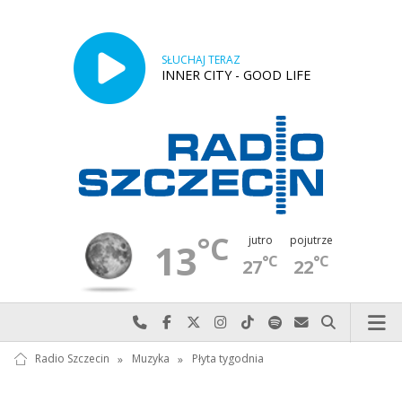
SŁUCHAJ TERAZ
INNER CITY - GOOD LIFE
°C
jutro
pojutrze
13
°C
°C
27
22
Najlepiej po prostu do nas zadzwoń
Odwiedź nas na Facebook-u
Odwiedź nas na X
Odwiedź nas na Instagram-ie
Odwiedź nas na TikTok-u
Szukaj nas na Spotify
Wyślij do nas w
Szukaj
Radio Szczecin
»
Muzyka
»
Płyta tygodnia