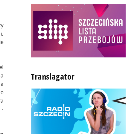
ty
i,
ie
el
Translagator
ia
la
do
ra
 -