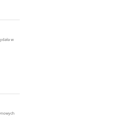
wydała w
tynowych