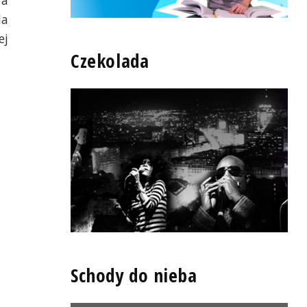
ra
da
ej
Czekolada
Schody do nieba