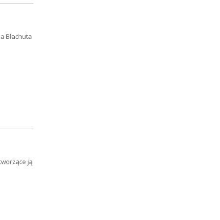
ia Błachuta
tworzące ją