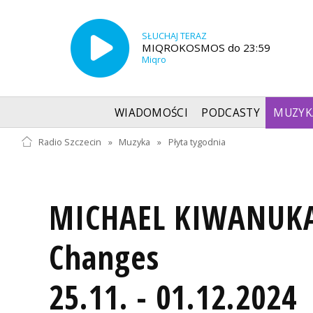
SŁUCHAJ TERAZ
MIQROKOSMOS do 23:59
Miqro
WIADOMOŚCI
PODCASTY
MUZYK
Radio Szczecin
»
Muzyka
»
Płyta tygodnia
MICHAEL KIWANUKA 
Changes
25.11. - 01.12.2024