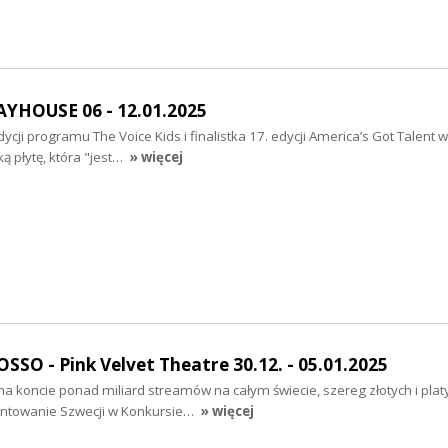
AYHOUSE 06 - 12.01.2025
ycji programu The Voice Kids i finalistka 17. edycji America’s Got Talent 
ą płytę, która "jest…
» więcej
O - Pink Velvet Theatre 30.12. - 05.01.2025
a koncie ponad miliard streamów na całym świecie, szereg złotych i pla
entowanie Szwecji w Konkursie…
» więcej