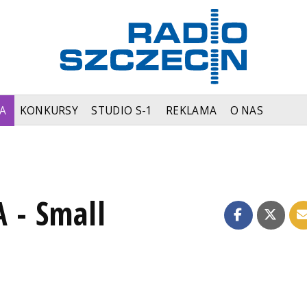
A
KONKURSY
STUDIO S-1
REKLAMA
O NAS
- Small