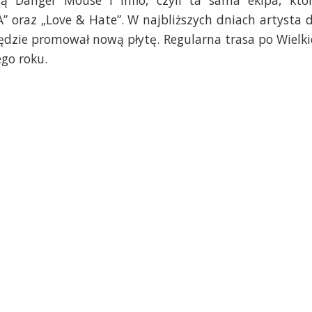
ą Danger Mouse i Inflo, czyli ta sama ekipa, któ
” oraz „Love & Hate”. W najbliższych dniach artysta 
ędzie promował nową płytę. Regularna trasa po Wielki
ego roku.